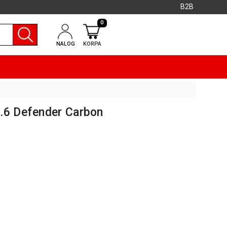
B2B
0
NALOG
KORPA
.6 Defender Carbon