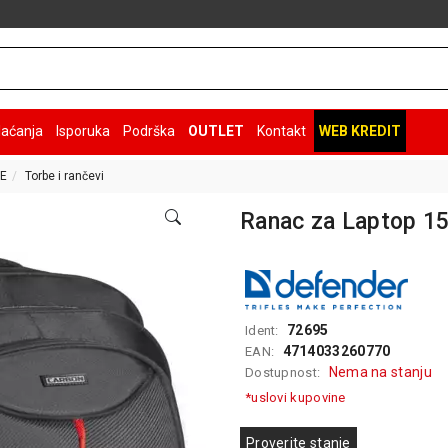
laćanja
Isporuka
Podrška
OUTLET
Kontakt
WEB KREDIT
E
Torbe i rančevi
Ranac za Laptop 15
72695
Ident:
4714033260770
EAN:
Nema na stanju
Dostupnost:
*uslovi kupovine
Proverite stanje