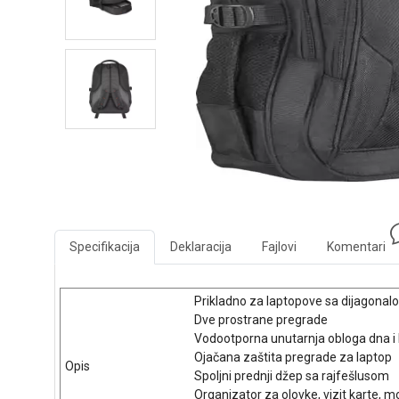
Specifikacija
Deklaracija
Fajlovi
Komentari
Prikladno za laptopove sa dijagonal
Dve prostrane pregrade
Vodootporna unutarnja obloga dna i
Ojačana zaštita pregrade za laptop
Opis
Spoljni prednji džep sa rajfešlusom
Organizator za olovke, vizit karte, m