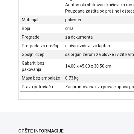
Anatomski oblikovani kaiševi za r
Pouzdana zaštita od prašine i ošteć
Materijal
poliester
Boja
crna
Pregrade
za dokumenta
Pregrada za uređaj
ojačani zidovi, za laptop
Spoljni džep
sa organizerom za olovke i vizit karte
Gabariti bez
14.00 x 45.00 x 30.50 cm
pakovanja
Masa bez ambalaže
0.73 kg
Prava potrošača:
Zagarantovana sva prava kupaca po 
OPŠTE INFORMACIJE