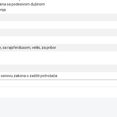
amena sa podesivom dužinom
enja
, sa rajsferšlusom, veliki, za pribor
osnovu zakona o zaštiti potrošača