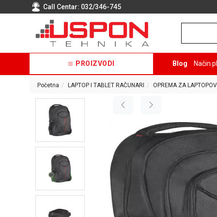
Call Centar:
032/346-745
PROIZVODI
Blog
Način p
Početna
LAPTOP I TABLET RAČUNARI
OPREMA ZA LAPTOPOV