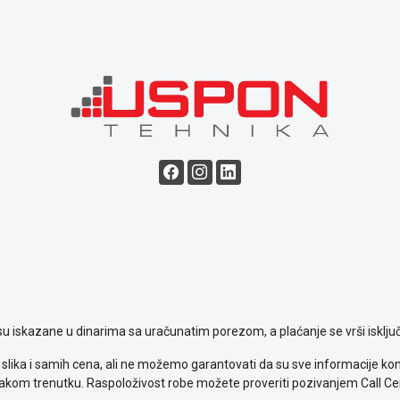
su iskazane u dinarima sa uračunatim porezom, a plaćanje se vrši isključ
slika i samih cena, ali ne možemo garantovati da su sve informacije komp
kom trenutku. Raspoloživost robe možete proveriti pozivanjem Call Ce