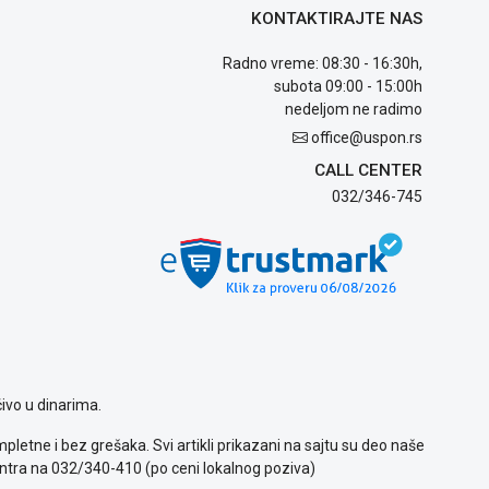
KONTAKTIRAJTE NAS
Radno vreme: 08:30 - 16:30h,
subota 09:00 - 15:00h
nedeljom ne radimo
office@uspon.rs
CALL CENTER
032/346-745
ivo u dinarima.
letne i bez grešaka. Svi artikli prikazani na sajtu su deo naše
ntra na 032/340-410 (po ceni lokalnog poziva)