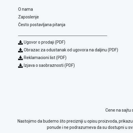
O nama
Zaposlenje
Često postavljana pitanja
Ugovor o prodaji (PDF)
Obrazac za odustanak od ugovora na daljinu (PDF)
Reklamacioni list (PDF)
Izjava o saobraznosti (PDF)
Cene na sajtu 
Nastojimo da budemo što precizniji u opisu proizvoda, prikazu 
ponude i ne podrazumeva da su dostupni u sva