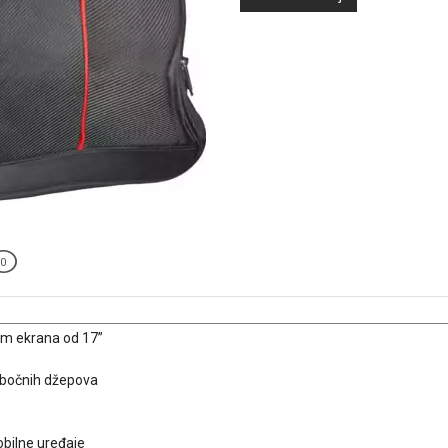
0
om ekrana od 17”
 bočnih džepova
obilne uređaje