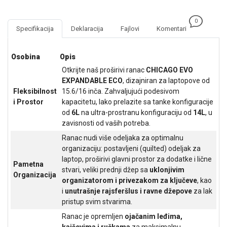
NADZOR I
SIGURNOSNA
0
OPREMA
Specifikacija
Deklaracija
Fajlovi
Komentari
SOFTWARE
Osobina
Opis
KABLOVI I
Otkrijte naš proširivi ranac
CHICAGO EVO
ADAPTERI
EXPANDABLE ECO
, dizajniran za laptopove od
Fleksibilnost
15.6/16 inča. Zahvaljujući podesivom
KANCELARIJSKI
i Prostor
kapacitetu, lako prelazite sa tanke konfiguracije
MATERIJAL
od
6L
na ultra-prostranu konfiguraciju od
14L
, u
zavisnosti od vaših potreba.
SVE
ZA
Ranac nudi više odeljaka za optimalnu
KUĆU
organizaciju: postavljeni (quilted) odeljak za
laptop, proširivi glavni prostor za dodatke i lične
Pametna
ŠKOLSKI
stvari, veliki prednji džep sa
uklonjivim
Organizacija
PRIBOR
organizatorom i privezakom za ključeve
, kao
i
unutrašnje rajsferšlus i ravne džepove
za lak
BICIKLE
pristup svim stvarima.
I
Ranac je opremljen
ojačanim leđima,
FITNES
kaiševima i ručkama
za maksimalnu