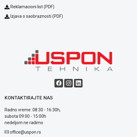
Isporuka
Reklamacioni list (PDF)
Podrška
Opšti
Izjava o saobraznosti (PDF)
uslovi
poslovanja
Saobraznost
i
reklamacije
Usluge
prijava
kvara
Politika
privatnosti
Politika
o
kolačićima
KONTAKTIRAJTE NAS
Provera
garancije
Radno vreme: 08:30 - 16:30h,
OUTLET
subota 09:00 - 15:00h
Kontakt
nedeljom ne radimo
WEB
office@uspon.rs
KREDIT