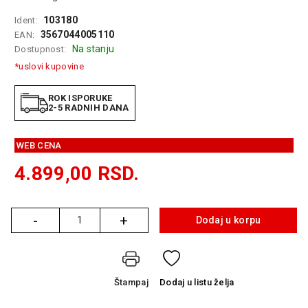
GAMING
103180
Ident:
3567044005110
EAN:
EELEKTRO
Na stanju
Dostupnost:
ZAŠTITA
*uslovi kupovine
SOLARNI
SISTEMI
ROK ISPORUKE
2-5 RADNIH DANA
MREŽNA
OPREMA
WEB CENA
ŠTAMPAČI,
4.899,00
RSD.
SKENERI I
FOTOKOPIRI
FOTOAPARATI
-
+
Dodaj u korpu
Količina
I KAMERE
GPS
NAVIGACIJE
Štampaj
Dodaj
u listu želja
VIDEO