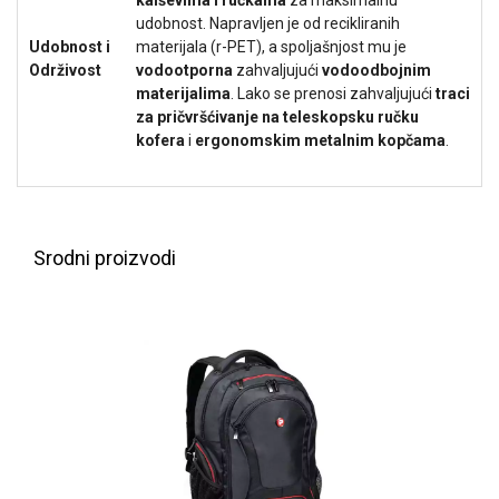
ALAT I
udobnost. Napravljen je od recikliranih
BAŠTA
Udobnost i
materijala (r-PET), a spoljašnjost mu je
Održivost
vodootporna
zahvaljujući
vodoodbojnim
OUTLET
materijalima
. Lako se prenosi zahvaljujući
traci
za pričvršćivanje na teleskopsku ručku
KRIPTO
kofera
i
ergonomskim metalnim kopčama
.
IGRAČKE
Srodni proizvodi