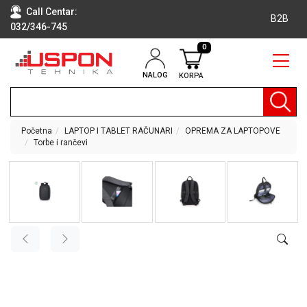
Call Centar:
B2B
032/346-745
0
NALOG
KORPA
RAČUNARI
BELA
TEHNIKA
Početna
LAPTOP I TABLET RAČUNARI
OPREMA ZA LAPTOPOVE
Torbe i rančevi
KLIME I
DODATNA
OPREMA
TV,
AUDIO,
VIDEO
LAPTOP I
TABLET
RAČUNARI