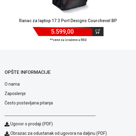
Ranac za laptop 17.3 Port Designs Courchevel BP
5.599,00
**cene su izražene u RSD
OPŠTE INFORMACIJE
O nama
Zaposlenje
Često postavljana pitanja
Blog
Način
Ugovor o prodaji (PDF)
plaćanja
Obrazac za odustanak od ugovora na daljinu (PDF)