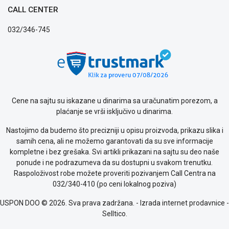
CALL CENTER
032/346-745
Cene na sajtu su iskazane u dinarima sa uračunatim porezom, a
plaćanje se vrši isključivo u dinarima.
Nastojimo da budemo što precizniji u opisu proizvoda, prikazu slika i
samih cena, ali ne možemo garantovati da su sve informacije
kompletne i bez grešaka. Svi artikli prikazani na sajtu su deo naše
ponude i ne podrazumeva da su dostupni u svakom trenutku.
Raspoloživost robe možete proveriti pozivanjem Call Centra na
032/340-410 (po ceni lokalnog poziva)
USPON DOO © 2026. Sva prava zadržana. -
Izrada internet prodavnice
-
Selltico.