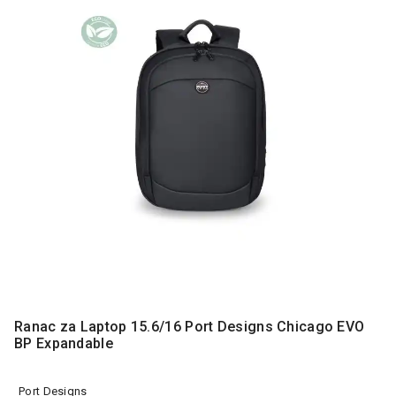
MONITORI
I
DODATNA
OPREMA
MOBILNI I
FIKSNI
TELEFONI
MALI
KUĆNI
APARATI
NEGA
LICA I
TELA
RAČUNARSKE
KOMPONENTE
Ranac za Laptop 15.6/16 Port Designs Chicago EVO
BP Expandable
RAČUNARSKE
PERIFERIJE
Port Designs