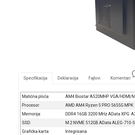
Specifikacija
Deklaracija
Fajlovi
Komentari
Matična ploča:
AM4 Biostar A520MHP VGA/HDMI/M
Procesor:
AMD AM4 Ryzen 5 PRO 5655G MPK
Memorija:
DDR4 16GB 3200 MHz AData XPG 
SSD:
M.2 NVME 512GB AData ALEG-710
Grafička karta:
Integrisana