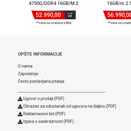
4750G/DDR4 16GB/M.2
16GB/m.2 
500GB
52.990,00
56.990,0
**cene su izražene u RSD
**cene su izraž
OPŠTE INFORMACIJE
O nama
Zaposlenje
Često postavljana pitanja
Ugovor o prodaji (PDF)
Obrazac za odustanak od ugovora na daljinu (PDF)
Reklamacioni list (PDF)
Izjava o saobraznosti (PDF)