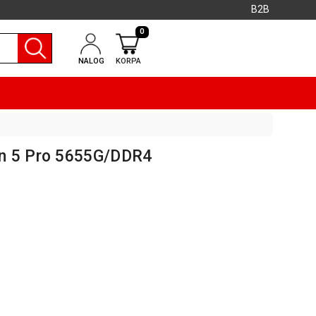
B2B
0
NALOG
KORPA
n 5 Pro 5655G/DDR4