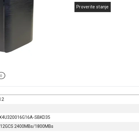
Proverite stanje
0
.2
AX4U320016G16A-SBKD35
-512GCS 2400MBs/1800MBs