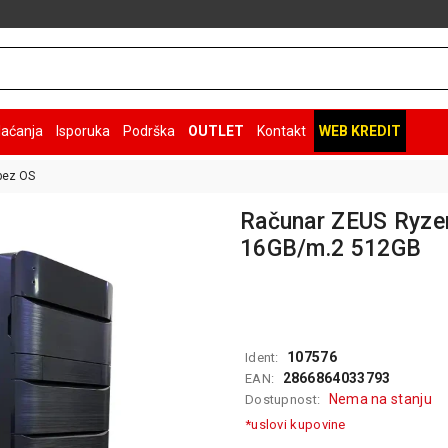
laćanja
Isporuka
Podrška
OUTLET
Kontakt
WEB KREDIT
bez OS
Računar ZEUS Ryze
16GB/m.2 512GB
107576
Ident:
2866864033793
EAN:
Nema na stanju
Dostupnost:
*uslovi kupovine