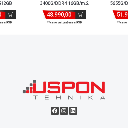
512GB
3400G/DDR4 16GB/m.2
5655G/D
500GB
0
48.990,00
51.9
ene u RSD
**cene su izražene u RSD
**cene 