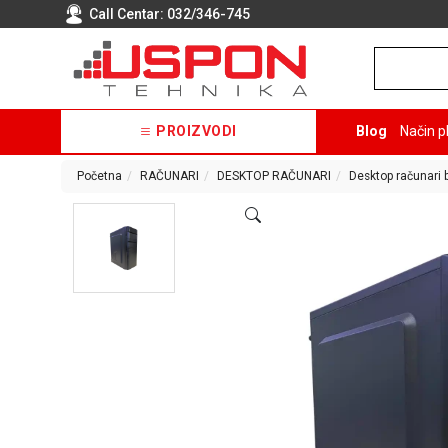
Call Centar:
032/346-745
PROIZVODI
Blog
Način p
Početna
RAČUNARI
DESKTOP RAČUNARI
Desktop računari 