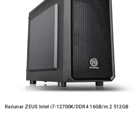
MONITORI
I
DODATNA
OPREMA
MOBILNI I
FIKSNI
TELEFONI
MALI
KUĆNI
APARATI
NEGA
LICA I
TELA
RAČUNARSKE
Računar ZEUS Intel i7-12700K/DDR4 16GB/m.2 512GB
KOMPONENTE
RAČUNARSKE
PERIFERIJE