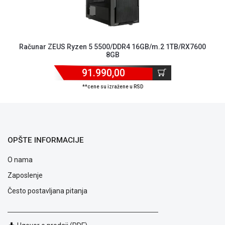
ALAT I
BAŠTA
OUTLET
Računar ZEUS Ryzen 5 5500/DDR4 16GB/m.2 1TB/RX7600
8GB
KRIPTO
91.990,00
IGRAČKE
**cene su izražene u RSD
OPŠTE INFORMACIJE
O nama
Zaposlenje
Često postavljana pitanja