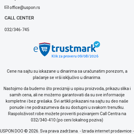
kvara
Politika
office@uspon.rs
privatnosti
CALL CENTER
Politika
o
032/346-745
kolačićima
Provera
garancije
OUTLET
Kontakt
WEB
KREDIT
Cene na sajtu su iskazane u dinarima sa uračunatim porezom, a
plaćanje se vrši isključivo u dinarima.
Nastojimo da budemo što precizniji u opisu proizvoda, prikazu slika i
samih cena, ali ne možemo garantovati da su sve informacije
kompletne i bez grešaka. Svi artikli prikazani na sajtu su deo naše
ponude i ne podrazumeva da su dostupni u svakom trenutku.
Raspoloživost robe možete proveriti pozivanjem Call Centra na
032/340-410 (po ceni lokalnog poziva)
USPON DOO © 2026. Sva prava zadržana. -
Izrada internet prodavnice
-