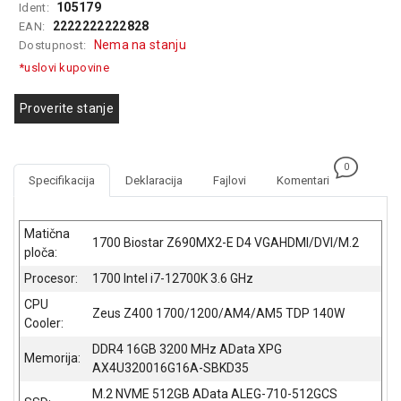
105179
Ident:
GAMING
2222222222828
EAN:
Nema na stanju
Dostupnost:
EELEKTRO
*uslovi kupovine
ZAŠTITA
SOLARNI
Proverite stanje
SISTEMI
MREŽNA
0
OPREMA
Specifikacija
Deklaracija
Fajlovi
Komentari
ŠTAMPAČI,
SKENERI I
Matična
1700 Biostar Z690MX2-E D4 VGAHDMI/DVI/M.2
FOTOKOPIRI
ploča:
Procesor:
1700 Intel i7-12700K 3.6 GHz
FOTOAPARATI
I KAMERE
CPU
Zeus Z400 1700/1200/AM4/AM5 TDP 140W
Cooler:
GPS
DDR4 16GB 3200 MHz AData XPG
NAVIGACIJE
Memorija:
AX4U320016G16A-SBKD35
VIDEO
M.2 NVME 512GB AData ALEG-710-512GCS