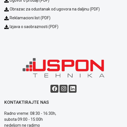
Ugovor o prodaji (PDF)
Obrazac za odustanak od ugovora na daljinu (PDF)
Reklamacioni list (PDF)
Izjava o saobraznosti (PDF)
Blog
Način
plaćanja
Isporuka
Podrška
Opšti
uslovi
poslovanja
Saobraznost
KONTAKTIRAJTE NAS
i
reklamacije
Radno vreme: 08:30 - 16:30h,
Usluge
subota 09:00 - 15:00h
prijava
nedeljom ne radimo