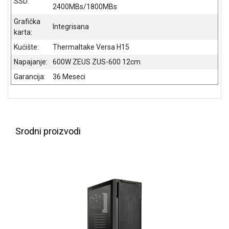
SSD:
NADZOR I
2400MBs/1800MBs
SIGURNOSNA
Grafička
OPREMA
Integrisana
karta:
SOFTWARE
Kućište:
Thermaltake Versa H15
Napajanje:
600W ZEUS ZUS-600 12cm
KABLOVI I
ADAPTERI
Garancija:
36 Meseci
KANCELARIJSKI
MATERIJAL
SVE
Srodni proizvodi
ZA
KUĆU
ŠKOLSKI
PRIBOR
BICIKLE
I
FITNES