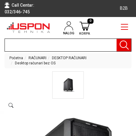
Call Centar:
B2B
032/346-745
0
NALOG
KORPA
RAČUNARI
BELA
TEHNIKA
Početna
RAČUNARI
DESKTOP RAČUNARI
Desktop računari bez OS
KLIME I
DODATNA
OPREMA
TV,
AUDIO,
VIDEO
LAPTOP I
TABLET
RAČUNARI