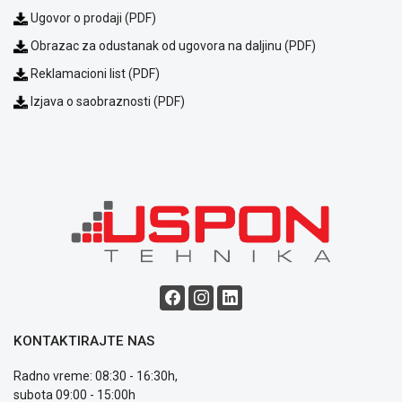
Ugovor o prodaji (PDF)
Obrazac za odustanak od ugovora na daljinu (PDF)
Reklamacioni list (PDF)
Izjava o saobraznosti (PDF)
Blog
Način
plaćanja
Isporuka
Podrška
Opšti
uslovi
poslovanja
Saobraznost
i
KONTAKTIRAJTE NAS
reklamacije
Radno vreme: 08:30 - 16:30h,
Usluge
subota 09:00 - 15:00h
prijava