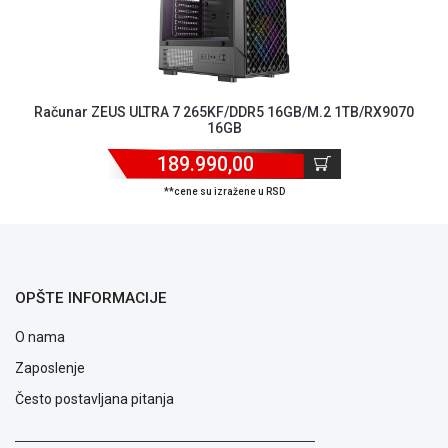
ALAT I
BAŠTA
OUTLET
Računar ZEUS ULTRA 7 265KF/DDR5 16GB/M.2 1TB/RX9070
KRIPTO
16GB
IGRAČKE
189.990,00
**cene su izražene u RSD
OPŠTE INFORMACIJE
O nama
Zaposlenje
Često postavljana pitanja