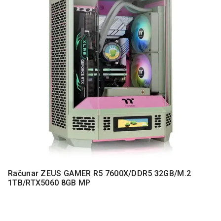
MONITORI
I
DODATNA
OPREMA
MOBILNI I
FIKSNI
TELEFONI
MALI
KUĆNI
APARATI
NEGA
LICA I
TELA
RAČUNARSKE
Računar ZEUS GAMER R5 7600X/DDR5 32GB/M.2
KOMPONENTE
1TB/RTX5060 8GB MP
RAČUNARSKE
PERIFERIJE