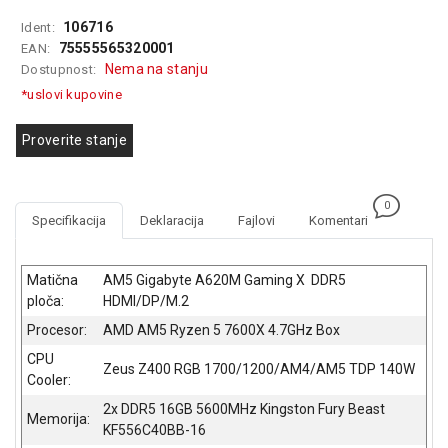
GAMING
106716
Ident:
75555565320001
EAN:
EELEKTRO
Nema na stanju
Dostupnost:
ZAŠTITA
*uslovi kupovine
SOLARNI
SISTEMI
Proverite stanje
MREŽNA
OPREMA
0
Specifikacija
Deklaracija
Fajlovi
Komentari
ŠTAMPAČI,
SKENERI I
FOTOKOPIRI
Matična
AM5 Gigabyte A620M Gaming X DDR5
ploča:
HDMI/DP/M.2
FOTOAPARATI
Procesor:
AMD AM5 Ryzen 5 7600X 4.7GHz Box
I KAMERE
CPU
Zeus Z400 RGB 1700/1200/AM4/AM5 TDP 140W
GPS
Cooler:
NAVIGACIJE
2x
DDR5 16GB 5600MHz Kingston Fury Beast
Memorija:
KF556C40BB-16
VIDEO