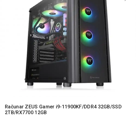
MONITORI
I
DODATNA
OPREMA
MOBILNI I
FIKSNI
TELEFONI
MALI
KUĆNI
APARATI
NEGA
LICA I
TELA
RAČUNARSKE
Računar ZEUS Gamer i9-11900KF/DDR4 32GB/SSD
KOMPONENTE
2TB/RX7700 12GB
RAČUNARSKE
PERIFERIJE