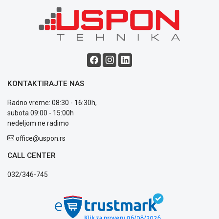
poslovanja
Saobraznost
i
reklamacije
Usluge
prijava
kvara
Politika
KONTAKTIRAJTE NAS
privatnosti
Politika
Radno vreme: 08:30 - 16:30h,
o
subota 09:00 - 15:00h
kolačićima
nedeljom ne radimo
Provera
garancije
office@uspon.rs
OUTLET
CALL CENTER
Kontakt
WEB
032/346-745
KREDIT