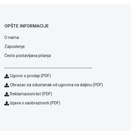
OPŠTE INFORMACIJE
O nama
Zaposlenje
Često postavljana pitanja
Ugovor o prodaji (PDF)
Obrazac za odustanak od ugovora na daljinu (PDF)
Blog
Reklamacioni list (PDF)
Način
Izjava o saobraznosti (PDF)
plaćanja
Isporuka
Podrška
Opšti
uslovi