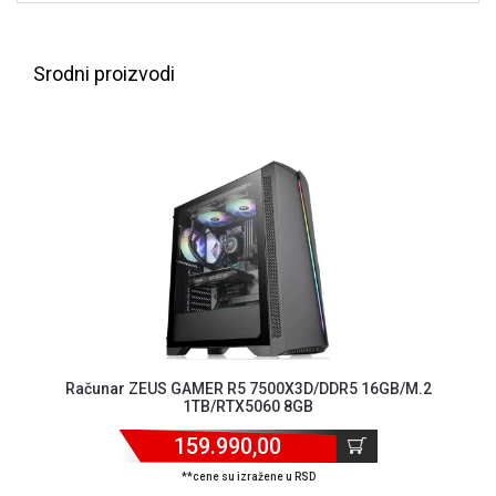
ALAT I
BAŠTA
Srodni proizvodi
OUTLET
KRIPTO
IGRAČKE
Računar ZEUS GAMER R5 7500X3D/DDR5 16GB/M.2
1TB/RTX5060 8GB
159.990,00
**cene su izražene u RSD