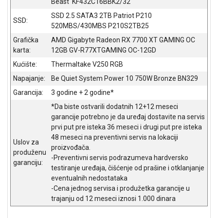
Beast KF432C16BBK2/32
NADZOR I
SIGURNOSNA
SSD 2.5 SATA3 2TB Patriot P210
SSD:
OPREMA
520MBS/430MBS P210S2TB25
Grafička
AMD Gigabyte Radeon RX 7700 XT GAMING OC
SOFTWARE
karta:
12GB GV-R77XTGAMING OC-12GD
KABLOVI I
Kućište:
Thermaltake V250 RGB
ADAPTERI
Napajanje:
Be Quiet System Power 10 750W Bronze BN329
KANCELARIJSKI
Garancija:
3 godine + 2 godine*
MATERIJAL
*Da biste ostvarili dodatnih 12+12 meseci
garancije potrebno je da uređaj dostavite na servis
SVE
prvi put pre isteka 36 meseci i drugi put pre isteka
ZA
48 meseci na preventivni servis na lokaciji
KUĆU
Uslov za
proizvođača.
produženu
-Preventivni servis podrazumeva hardversko
ŠKOLSKI
garanciju:
testiranje uređaja, čišćenje od prašine i otklanjanje
PRIBOR
eventualnih nedostataka
-Cena jednog servisa i produžetka garancije u
BICIKLE
trajanju od 12 meseci iznosi 1.000 dinara
I
FITNES