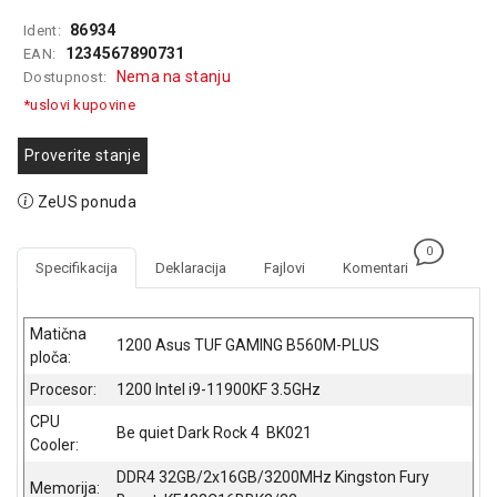
GAMING
86934
Ident:
1234567890731
EAN:
EELEKTRO
Nema na stanju
Dostupnost:
ZAŠTITA
*uslovi kupovine
SOLARNI
SISTEMI
Proverite stanje
MREŽNA
ZeUS ponuda
OPREMA
0
ŠTAMPAČI,
Specifikacija
Deklaracija
Fajlovi
Komentari
SKENERI I
FOTOKOPIRI
Matična
1200 Asus TUF GAMING B560M-PLUS
FOTOAPARATI
ploča:
I KAMERE
Procesor:
1200 Intel i9-11900KF 3.5GHz
GPS
CPU
Be quiet Dark Rock 4 BK021
NAVIGACIJE
Cooler:
DDR4 32GB/2x16GB/3200MHz Kingston Fury
VIDEO
Memorija: