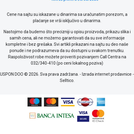
Cene na sajtu su iskazane u dinarima sa uračunatim porezom, a
plaćanje se vrši isključivo u dinarima.
Nastojimo da budemo što precizniji u opisu proizvoda, prikazu slika i
samih cena, ali ne možemo garantovati da su sve informacije
kompletne i bez grešaka. Svi artikli prikazani na sajtu su deo naše
ponude i ne podrazumeva da su dostupni u svakom trenutku.
Raspoloživost robe možete proveriti pozivanjem Call Centra na
032/340-410 (po ceni lokalnog poziva)
USPON DOO © 2026. Sva prava zadržana. -
Izrada internet prodavnice
-
Selltico.