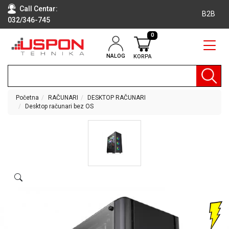
Call Centar:
B2B
032/346-745
0
NALOG
KORPA
RAČUNARI
BELA
TEHNIKA
Početna
RAČUNARI
DESKTOP RAČUNARI
Desktop računari bez OS
KLIME I
DODATNA
OPREMA
TV,
AUDIO,
VIDEO
LAPTOP I
TABLET
RAČUNARI