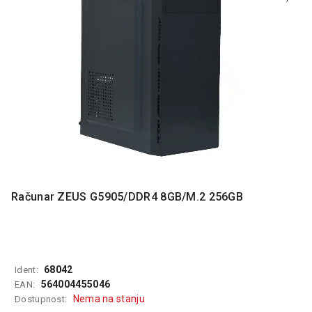
MONITORI
I
DODATNA
OPREMA
MOBILNI I
FIKSNI
TELEFONI
MALI
KUĆNI
APARATI
NEGA
Računar ZEUS G5905/DDR4 8GB/M.2 256GB
LICA I
TELA
RAČUNARSKE
KOMPONENTE
68042
Ident:
RAČUNARSKE
564004455046
EAN:
PERIFERIJE
Nema na stanju
Dostupnost: