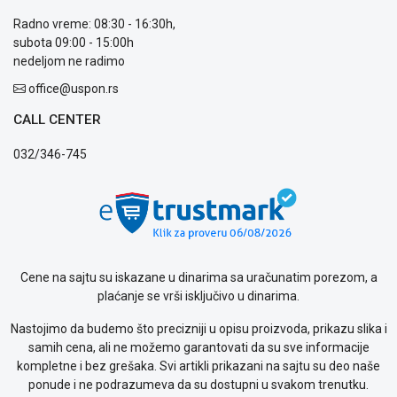
Usluge
prijava
Radno vreme: 08:30 - 16:30h,
kvara
subota 09:00 - 15:00h
Politika
nedeljom ne radimo
privatnosti
office@uspon.rs
Politika
o
CALL CENTER
kolačićima
Provera
032/346-745
garancije
OUTLET
Kontakt
WEB
KREDIT
Cene na sajtu su iskazane u dinarima sa uračunatim porezom, a
plaćanje se vrši isključivo u dinarima.
Nastojimo da budemo što precizniji u opisu proizvoda, prikazu slika i
samih cena, ali ne možemo garantovati da su sve informacije
kompletne i bez grešaka. Svi artikli prikazani na sajtu su deo naše
ponude i ne podrazumeva da su dostupni u svakom trenutku.