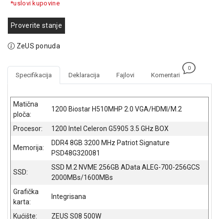
*uslovi kupovine
GAMING
Proverite stanje
EELEKTRO
ZAŠTITA
ZeUS ponuda
SOLARNI
SISTEMI
0
Specifikacija
Deklaracija
Fajlovi
Komentari
MREŽNA
OPREMA
Matična
1200 Biostar H510MHP 2.0 VGA/HDMI/M.2
ploča:
ŠTAMPAČI,
SKENERI I
Procesor:
1200 Intel Celeron G5905 3.5 GHz BOX
FOTOKOPIRI
DDR4 8GB 3200 MHz Patriot Signature
Memorija:
PSD48G320081
FOTOAPARATI
I KAMERE
SSD M.2 NVME 256GB AData ALEG-700-256GCS
SSD:
2000MBs/1600MBs
GPS
Grafička
NAVIGACIJE
Integrisana
karta:
VIDEO
Kućište:
ZEUS S08 500W