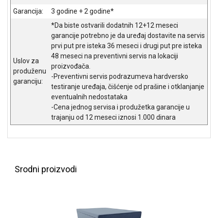
NADZOR I
Garancija:
3 godine + 2 godine*
SIGURNOSNA
OPREMA
*Da biste ostvarili dodatnih 12+12 meseci
garancije potrebno je da uređaj dostavite na servis
SOFTWARE
prvi put pre isteka 36 meseci i drugi put pre isteka
48 meseci na preventivni servis na lokaciji
Uslov za
KABLOVI I
proizvođača.
produženu
ADAPTERI
-Preventivni servis podrazumeva hardversko
garanciju:
testiranje uređaja, čišćenje od prašine i otklanjanje
KANCELARIJSKI
eventualnih nedostataka
MATERIJAL
-Cena jednog servisa i produžetka garancije u
trajanju od 12 meseci iznosi 1.000 dinara
SVE
ZA
KUĆU
ŠKOLSKI
Srodni proizvodi
PRIBOR
BICIKLE
I
FITNES