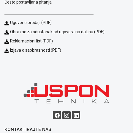
Često postavljana pitanja
Ugovor o prodaji (PDF)
Obrazac za odustanak od ugovora na daljinu (PDF)
Reklamacioni list (PDF)
Izjava o saobraznosti (PDF)
Blog
Način
plaćanja
Isporuka
Podrška
Opšti
uslovi
poslovanja
Saobraznost
i
reklamacije
KONTAKTIRAJTE NAS