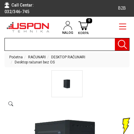
Call Centar:
B2B
032/346-745
0
NALOG
KORPA
RAČUNARI
BELA
TEHNIKA
Početna
RAČUNARI
DESKTOP RAČUNARI
Desktop računari bez OS
KLIME I
DODATNA
OPREMA
TV,
AUDIO,
VIDEO
LAPTOP I
TABLET
RAČUNARI