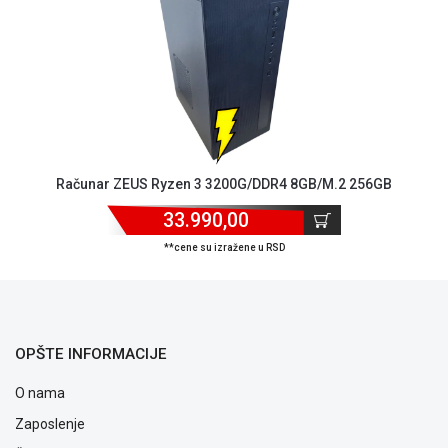
ALAT I
BAŠTA
OUTLET
KRIPTO
IGRAČKE
Računar ZEUS Ryzen 3 3200G/DDR4 8GB/M.2 256GB
33.990,00
**cene su izražene u RSD
OPŠTE INFORMACIJE
O nama
Zaposlenje