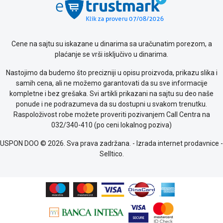
Provera
garancije
OUTLET
Kontakt
Cene na sajtu su iskazane u dinarima sa uračunatim porezom, a
WEB
plaćanje se vrši isključivo u dinarima.
KREDIT
Nastojimo da budemo što precizniji u opisu proizvoda, prikazu slika i
samih cena, ali ne možemo garantovati da su sve informacije
kompletne i bez grešaka. Svi artikli prikazani na sajtu su deo naše
ponude i ne podrazumeva da su dostupni u svakom trenutku.
Raspoloživost robe možete proveriti pozivanjem Call Centra na
032/340-410 (po ceni lokalnog poziva)
USPON DOO © 2026. Sva prava zadržana. -
Izrada internet prodavnice
-
Selltico.