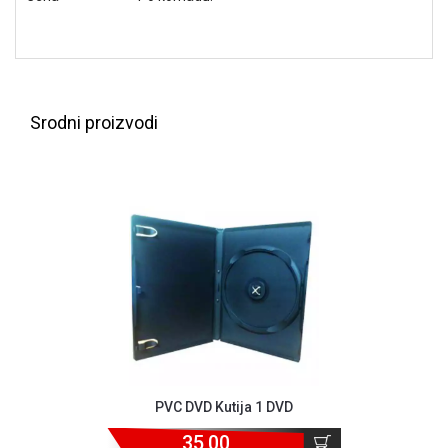
NADZOR I
SIGURNOSNA
OPREMA
SOFTWARE
Srodni proizvodi
KABLOVI I
ADAPTERI
KANCELARIJSKI
MATERIJAL
SVE
ZA
KUĆU
ŠKOLSKI
PRIBOR
BICIKLE
PVC DVD Kutija 1 DVD
I
FITNES
35,00