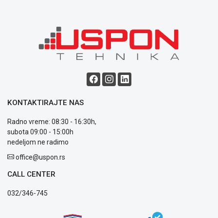
Blog
Način
plaćanja
Isporuka
Podrška
Opšti
uslovi
KONTAKTIRAJTE NAS
poslovanja
Saobraznost
Radno vreme: 08:30 - 16:30h,
i
subota 09:00 - 15:00h
reklamacije
nedeljom ne radimo
Usluge
prijava
office@uspon.rs
kvara
CALL CENTER
Politika
privatnosti
032/346-745
Politika
o
kolačićima