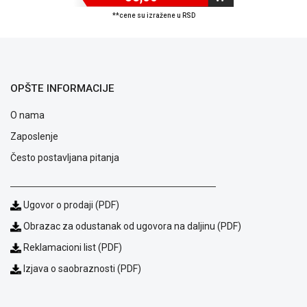
ALAT I
**cene su izražene u RSD
BAŠTA
OUTLET
KRIPTO
OPŠTE INFORMACIJE
IGRAČKE
O nama
Zaposlenje
Često postavljana pitanja
Ugovor o prodaji (PDF)
Obrazac za odustanak od ugovora na daljinu (PDF)
Reklamacioni list (PDF)
Izjava o saobraznosti (PDF)