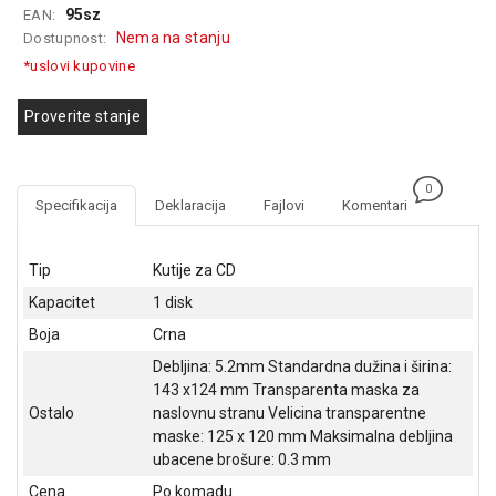
95sz
EAN:
GAMING
Nema na stanju
Dostupnost:
EELEKTRO
*uslovi kupovine
ZAŠTITA
Proverite stanje
SOLARNI
SISTEMI
0
MREŽNA
Specifikacija
Deklaracija
Fajlovi
Komentari
OPREMA
ŠTAMPAČI,
Tip
Kutije za CD
SKENERI I
Kapacitet
1 disk
FOTOKOPIRI
Boja
Crna
FOTOAPARATI
Debljina: 5.2mm Standardna dužina i širina:
I KAMERE
143 x124 mm Transparenta maska za
Ostalo
naslovnu stranu Velicina transparentne
GPS
maske: 125 x 120 mm Maksimalna debljina
NAVIGACIJE
ubacene brošure: 0.3 mm
VIDEO
Cena
Po komadu.