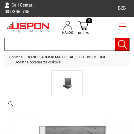
Call Centar:
B2B
032/346-745
0
NALOG
KORPA
RAČUNARI
BELA
TEHNIKA
Početna
KANCELARIJSKI MATERIJAL
CD, DVD MEDIJI
Dodatna oprema za diskove
KLIME I
DODATNA
OPREMA
TV,
AUDIO,
VIDEO
LAPTOP I
TABLET
RAČUNARI