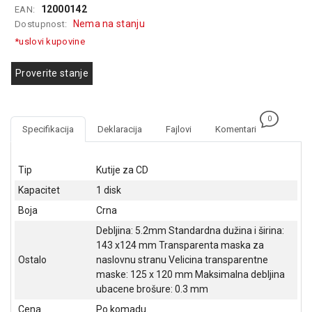
12000142
EAN:
GAMING
Nema na stanju
Dostupnost:
EELEKTRO
*uslovi kupovine
ZAŠTITA
Proverite stanje
SOLARNI
SISTEMI
0
MREŽNA
Specifikacija
Deklaracija
Fajlovi
Komentari
OPREMA
ŠTAMPAČI,
Tip
Kutije za CD
SKENERI I
Kapacitet
1 disk
FOTOKOPIRI
Boja
Crna
FOTOAPARATI
Debljina: 5.2mm Standardna dužina i širina:
I KAMERE
143 x124 mm Transparenta maska za
Ostalo
naslovnu stranu Velicina transparentne
GPS
maske: 125 x 120 mm Maksimalna debljina
NAVIGACIJE
ubacene brošure: 0.3 mm
VIDEO
Cena
Po komadu.