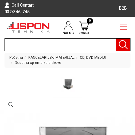
Call Centar:
B2B
032/346-745
0
NALOG
KORPA
RAČUNARI
BELA
TEHNIKA
Početna
KANCELARIJSKI MATERIJAL
CD, DVD MEDIJI
Dodatna oprema za diskove
KLIME I
DODATNA
OPREMA
TV,
AUDIO,
VIDEO
LAPTOP I
TABLET
RAČUNARI