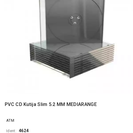
MONITORI
I
DODATNA
OPREMA
MOBILNI I
FIKSNI
TELEFONI
MALI
KUĆNI
APARATI
NEGA
LICA I
TELA
RAČUNARSKE
PVC CD Kutija Slim 5.2 MM MEDIARANGE
KOMPONENTE
RAČUNARSKE
ATM
PERIFERIJE
4624
Ident: