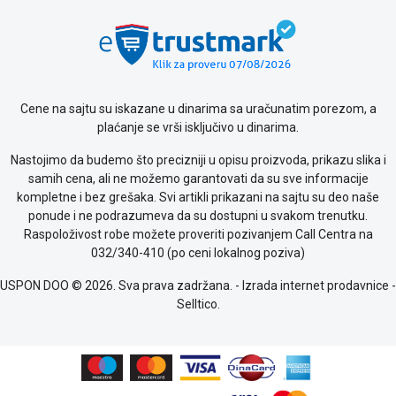
poslovanja
Saobraznost
i
reklamacije
Usluge
prijava
Cene na sajtu su iskazane u dinarima sa uračunatim porezom, a
kvara
plaćanje se vrši isključivo u dinarima.
Politika
privatnosti
Nastojimo da budemo što precizniji u opisu proizvoda, prikazu slika i
Politika
samih cena, ali ne možemo garantovati da su sve informacije
o
kompletne i bez grešaka. Svi artikli prikazani na sajtu su deo naše
kolačićima
ponude i ne podrazumeva da su dostupni u svakom trenutku.
Provera
Raspoloživost robe možete proveriti pozivanjem Call Centra na
garancije
032/340-410 (po ceni lokalnog poziva)
OUTLET
Kontakt
USPON DOO © 2026. Sva prava zadržana. -
Izrada internet prodavnice
-
WEB
Selltico.
KREDIT