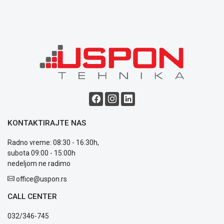
ALAT I
BAŠTA
OUTLET
KRIPTO
IGRAČKE
KONTAKTIRAJTE NAS
Radno vreme: 08:30 - 16:30h,
subota 09:00 - 15:00h
Blog
nedeljom ne radimo
Način
plaćanja
office@uspon.rs
Isporuka
CALL CENTER
Podrška
Opšti
032/346-745
uslovi