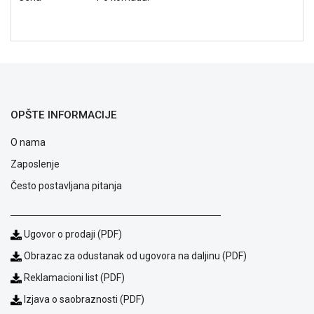
NADZOR I
SIGURNOSNA
OPREMA
SOFTWARE
KABLOVI I
ADAPTERI
OPŠTE INFORMACIJE
KANCELARIJSKI
O nama
MATERIJAL
Zaposlenje
SVE
Često postavljana pitanja
ZA
KUĆU
ŠKOLSKI
Ugovor o prodaji (PDF)
PRIBOR
Obrazac za odustanak od ugovora na daljinu (PDF)
BICIKLE
Reklamacioni list (PDF)
I
Izjava o saobraznosti (PDF)
FITNES