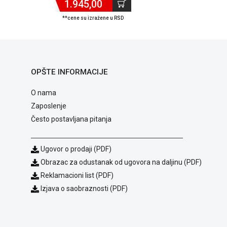
1.945,00
**cene su izražene u RSD
OPŠTE INFORMACIJE
O nama
Zaposlenje
Često postavljana pitanja
Ugovor o prodaji (PDF)
Obrazac za odustanak od ugovora na daljinu (PDF)
Reklamacioni list (PDF)
Izjava o saobraznosti (PDF)