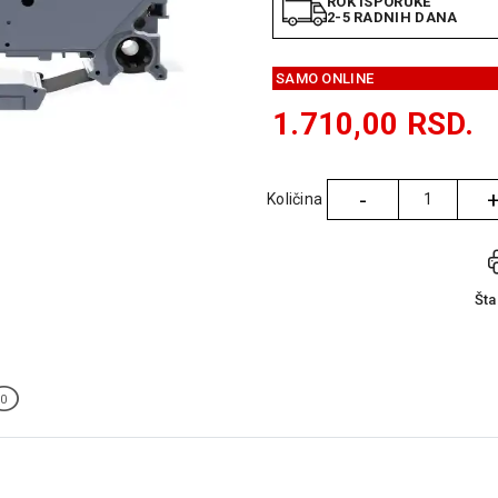
ROK ISPORUKE
2-5 RADNIH DANA
SAMO ONLINE
1.710,00
RSD.
-
Količina
Količina
Št
0