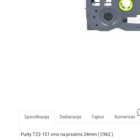
Specifikacija
Deklaracija
Fajlovi
Komentari
Putty TZ2-151 crno na prozirno 24mm ( C962 )