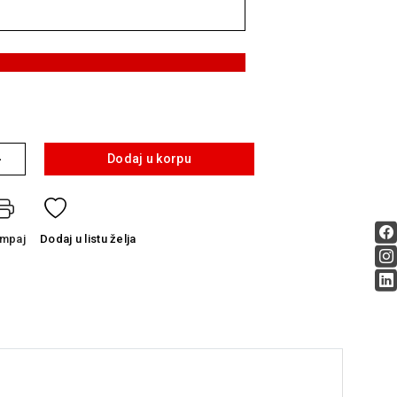
+
Dodaj u korpu
ampaj
Dodaj
u listu želja