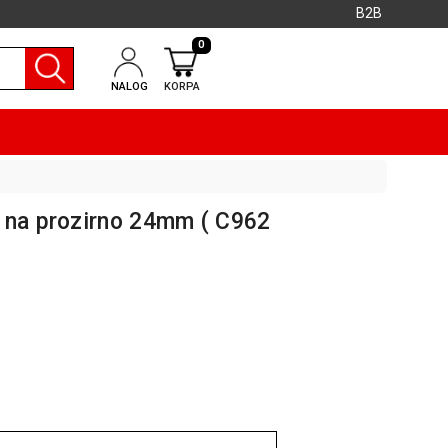
B2B
0
NALOG
KORPA
 na prozirno 24mm ( C962