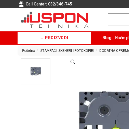
Call Centar:
032/346-745
PROIZVODI
Blog
Način p
Početna
ŠTAMPAČI, SKENERI I FOTOKOPIRI
DODATNA OPREMA