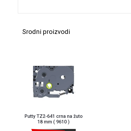
Srodni proizvodi
Putty TZ2-641 crna na žuto
18 mm ( 9610 )