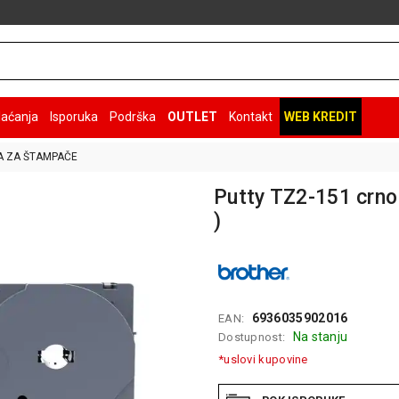
laćanja
Isporuka
Podrška
OUTLET
Kontakt
WEB KREDIT
 ZA ŠTAMPAČE
Putty TZ2-151 crno
)
6936035902016
EAN:
Na stanju
Dostupnost:
*uslovi kupovine