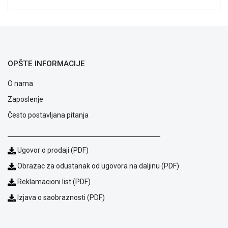
NADZOR I
SIGURNOSNA
OPREMA
SOFTWARE
OPŠTE INFORMACIJE
KABLOVI I
ADAPTERI
O nama
KANCELARIJSKI
Zaposlenje
MATERIJAL
Često postavljana pitanja
SVE
ZA
KUĆU
Ugovor o prodaji (PDF)
Obrazac za odustanak od ugovora na daljinu (PDF)
ŠKOLSKI
PRIBOR
Reklamacioni list (PDF)
Izjava o saobraznosti (PDF)
BICIKLE
I
FITNES