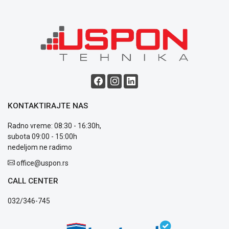
ALAT I
BAŠTA
OUTLET
KRIPTO
IGRAČKE
KONTAKTIRAJTE NAS
Radno vreme: 08:30 - 16:30h,
subota 09:00 - 15:00h
nedeljom ne radimo
Blog
Način
office@uspon.rs
plaćanja
Isporuka
CALL CENTER
Podrška
032/346-745
Opšti
uslovi
poslovanja