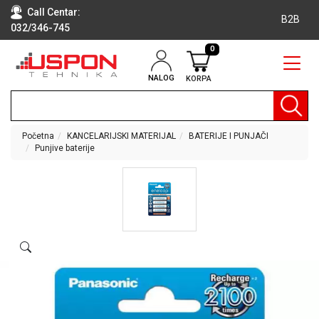
Call Centar:
B2B
032/346-745
0
NALOG
KORPA
RAČUNARI
BELA
TEHNIKA
Početna
KANCELARIJSKI MATERIJAL
BATERIJE I PUNJAČI
Punjive baterije
KLIME I
DODATNA
OPREMA
TV,
AUDIO,
VIDEO
LAPTOP I
TABLET
RAČUNARI