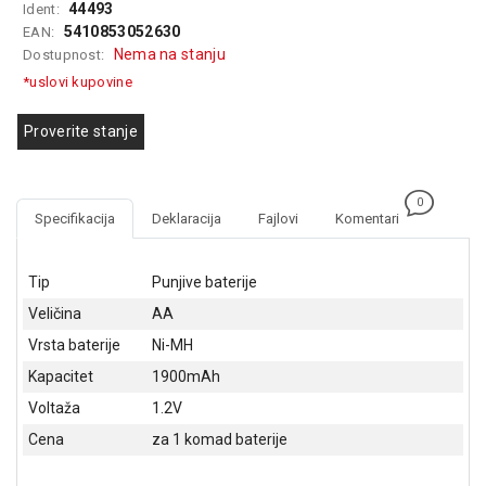
44493
Ident:
GAMING
5410853052630
EAN:
Nema na stanju
Dostupnost:
EELEKTRO
*uslovi kupovine
ZAŠTITA
SOLARNI
Proverite stanje
SISTEMI
MREŽNA
0
OPREMA
Specifikacija
Deklaracija
Fajlovi
Komentari
ŠTAMPAČI,
SKENERI I
Tip
Punjive baterije
FOTOKOPIRI
Veličina
AA
FOTOAPARATI
Vrsta baterije
Ni-MH
I KAMERE
Kapacitet
1900mAh
Voltaža
1.2V
GPS
NAVIGACIJE
Cena
za 1 komad baterije
VIDEO