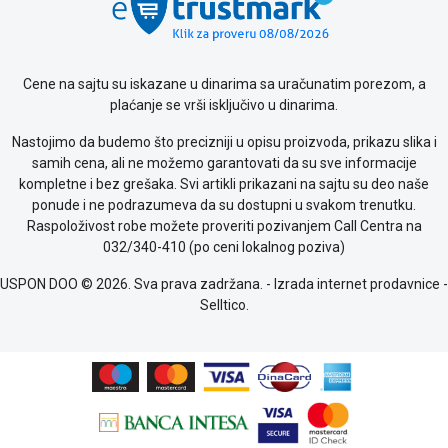
Saobraznost
i
reklamacije
Usluge
Cene na sajtu su iskazane u dinarima sa uračunatim porezom, a
prijava
plaćanje se vrši isključivo u dinarima.
kvara
Politika
Nastojimo da budemo što precizniji u opisu proizvoda, prikazu slika i
privatnosti
samih cena, ali ne možemo garantovati da su sve informacije
Politika
kompletne i bez grešaka. Svi artikli prikazani na sajtu su deo naše
o
ponude i ne podrazumeva da su dostupni u svakom trenutku.
kolačićima
Raspoloživost robe možete proveriti pozivanjem Call Centra na
Provera
032/340-410 (po ceni lokalnog poziva)
garancije
OUTLET
USPON DOO © 2026. Sva prava zadržana. -
Izrada internet prodavnice
-
Kontakt
Selltico.
WEB
KREDIT