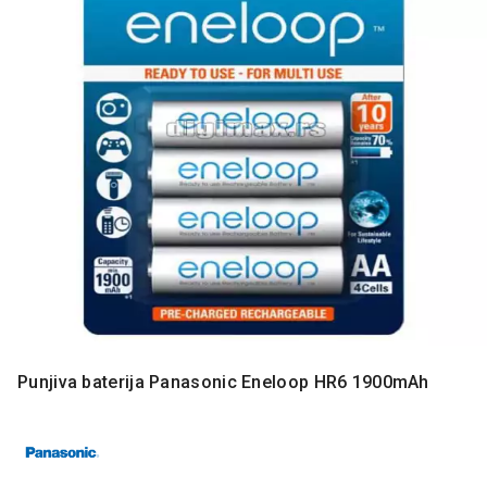
MONITORI
I
DODATNA
OPREMA
MOBILNI I
FIKSNI
TELEFONI
MALI
KUĆNI
APARATI
NEGA
LICA I
TELA
RAČUNARSKE
Punjiva baterija Panasonic Eneloop HR6 1900mAh
KOMPONENTE
RAČUNARSKE
PERIFERIJE