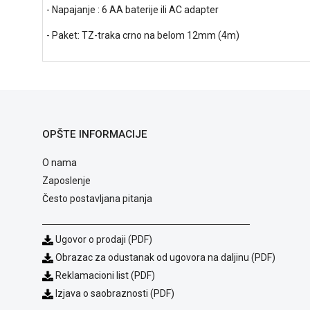
- Napajanje : 6 AA baterije ili AC adapter
- Paket: TZ-traka crno na belom 12mm (4m)
OPŠTE INFORMACIJE
O nama
Zaposlenje
Često postavljana pitanja
Ugovor o prodaji (PDF)
Obrazac za odustanak od ugovora na daljinu (PDF)
Reklamacioni list (PDF)
Izjava o saobraznosti (PDF)