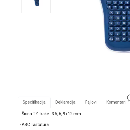
Specifikacija
Deklaracija
Fajlovi
Komentari
- Širina TZ-trake : 3.5, 6, 9 i 12 mm
- ABC Tastatura