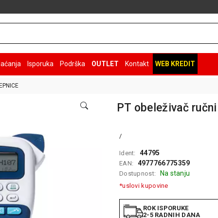
laćanja
Isporuka
Podrška
OUTLET
Kontakt
WEB KREDIT
EPNICE
PT obeleživač ručn
/
44795
Ident:
4977766775359
EAN:
Na stanju
Dostupnost:
*uslovi kupovine
ROK ISPORUKE
2-5 RADNIH DANA