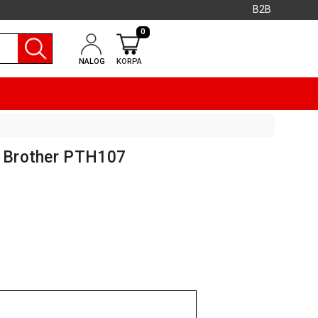
B2B
0
NALOG
KORPA
i Brother PTH107