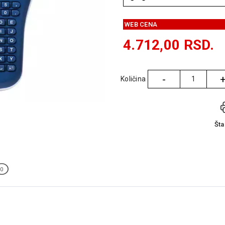
WEB CENA
4.712,00
RSD.
-
Količina
Količina
Št
0