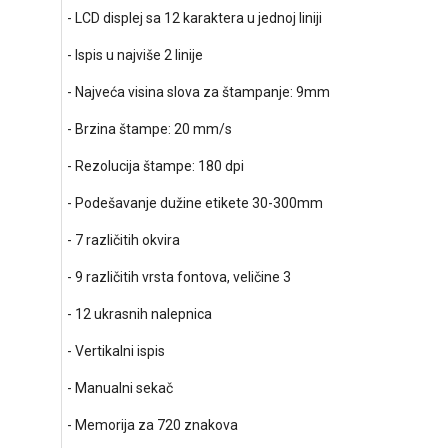
- LCD displej sa 12 karaktera u jednoj liniji
- Ispis u najviše 2 linije
- Najveća visina slova za štampanje: 9mm
- Brzina štampe: 20 mm/s
- Rezolucija štampe: 180 dpi
- Podešavanje dužine etikete 30-300mm
- 7 različitih okvira
- 9 različitih vrsta fontova, veličine 3
- 12 ukrasnih nalepnica
- Vertikalni ispis
- Manualni sekač
- Memorija za 720 znakova