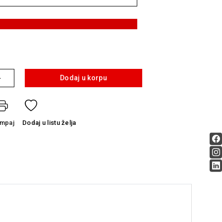
+
Dodaj u korpu
ampaj
Dodaj
u listu želja