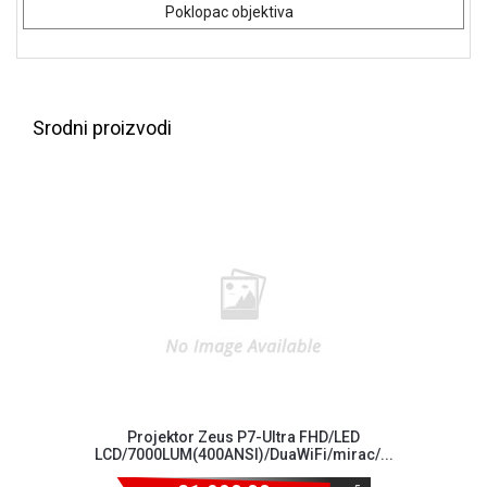
Poklopac objektiva
Srodni proizvodi
Blog
Način
plaćanja
Projektor Zeus P7-Ultra FHD/LED
LCD/7000LUM(400ANSI)/DuaWiFi/mirac/...
Isporuka
Podrška