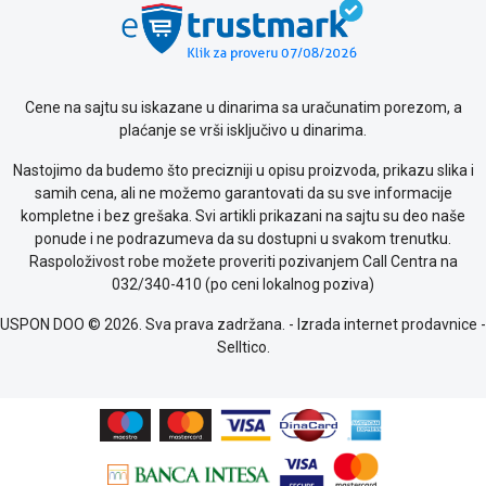
Cene na sajtu su iskazane u dinarima sa uračunatim porezom, a
plaćanje se vrši isključivo u dinarima.
Nastojimo da budemo što precizniji u opisu proizvoda, prikazu slika i
samih cena, ali ne možemo garantovati da su sve informacije
kompletne i bez grešaka. Svi artikli prikazani na sajtu su deo naše
ponude i ne podrazumeva da su dostupni u svakom trenutku.
Raspoloživost robe možete proveriti pozivanjem Call Centra na
032/340-410 (po ceni lokalnog poziva)
USPON DOO © 2026. Sva prava zadržana. -
Izrada internet prodavnice
-
Selltico.