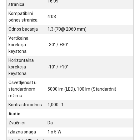
16:09
stranica
ALAT I
BAŠTA
Kompatibilni
4:03
odnos stranica
OUTLET
Odnos bacanja
1.3 (70@ 2060 mm)
KRIPTO
Vertikalna
korekcija
-30° / +30°
IGRAČKE
keystona
Horizontalna
korekcija
-10° / +10°
keystona
Osvetljenost u
standardnom
5000 lm (LED), 100 lm (Standardni)
režimu
Kontrastni odnos
1,000 : 1
Audio
Zvučnici
Da
Izlazna snaga
1 x 5 W