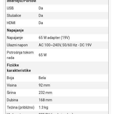
Interfejsi/Portovi
USB
Da
Slušalice
Da
HDMI
Da
Napajanje
Napajanje
65 W adapter (19V)
Ulazni napon
AC 100~240V, 50/60 Hz - DC 19V
Potrošnja tokom
65 W
rada
Fizičke
karakteristike
Boja
Bela
Visina
92 mm
Širina
232 mm
Dubina
168 mm
Težina (približno)
1.3 kg