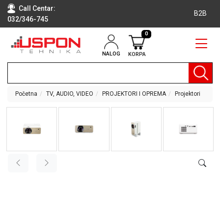
Call Centar:
B2B
032/346-745
0
NALOG
KORPA
RAČUNARI
BELA
TEHNIKA
Početna
TV, AUDIO, VIDEO
PROJEKTORI I OPREMA
Projektori
KLIME I
DODATNA
OPREMA
TV,
AUDIO,
VIDEO
LAPTOP I
TABLET
RAČUNARI