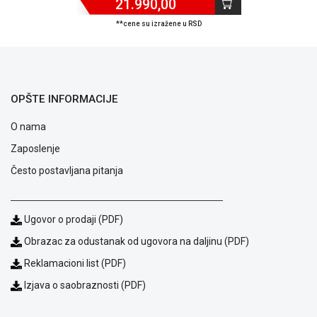
21.990,00
Opšti
**cene su izražene u RSD
uslovi
poslovanja
Saobraznost
i
reklamacije
OPŠTE INFORMACIJE
Usluge
prijava
O nama
kvara
Politika
Zaposlenje
privatnosti
Često postavljana pitanja
Politika
o
kolačićima
Provera
Ugovor o prodaji (PDF)
garancije
Obrazac za odustanak od ugovora na daljinu (PDF)
OUTLET
Reklamacioni list (PDF)
Kontakt
WEB
Izjava o saobraznosti (PDF)
KREDIT