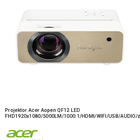
MONITORI
I
DODATNA
OPREMA
MOBILNI I
FIKSNI
TELEFONI
MALI
KUĆNI
APARATI
NEGA
LICA I
TELA
RAČUNARSKE
Projektor Acer Aopen QF12 LED
KOMPONENTE
FHD1920x1080/5000LM/1000:1/HDMI/WIFI/USB/AUDIO/z
RAČUNARSKE
PERIFERIJE