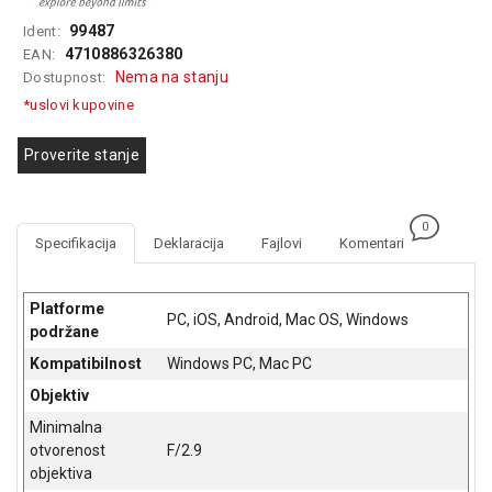
GAMING
99487
Ident:
4710886326380
EAN:
EELEKTRO
Nema na stanju
Dostupnost:
ZAŠTITA
*uslovi kupovine
SOLARNI
SISTEMI
Proverite stanje
MREŽNA
OPREMA
0
Specifikacija
Deklaracija
Fajlovi
Komentari
ŠTAMPAČI,
SKENERI I
FOTOKOPIRI
Platforme
PC, iOS, Android, Mac OS, Windows
podržane
FOTOAPARATI
Kompatibilnost
Windows PC, Mac PC
I KAMERE
Objektiv
GPS
Minimalna
NAVIGACIJE
otvorenost
F/2.9
objektiva
VIDEO