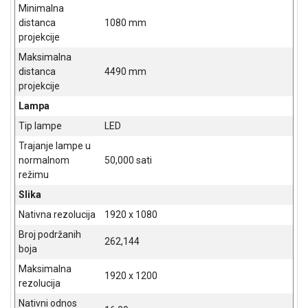
NADZOR I
Minimalna
SIGURNOSNA
distanca
1080 mm
OPREMA
projekcije
Maksimalna
SOFTWARE
distanca
4490 mm
projekcije
KABLOVI I
ADAPTERI
Lampa
Tip lampe
LED
KANCELARIJSKI
MATERIJAL
Trajanje lampe u
normalnom
50,000 sati
SVE
režimu
ZA
Slika
KUĆU
Nativna rezolucija
1920 x 1080
ŠKOLSKI
Broj podržanih
PRIBOR
262,144
boja
BICIKLE
Maksimalna
1920 x 1200
I
rezolucija
FITNES
Nativni odnos