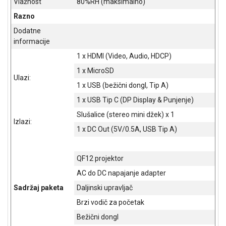
Vlažnost
80%RH (maksimalno)
Razno
Dodatne
informacije
1 x HDMI (Video, Audio, HDCP)
1 x MicroSD
Ulazi:
1 x USB (bežični dongl, Tip A)
1 x USB Tip C (DP Display & Punjenje)
Slušalice (stereo mini džek) x 1
Izlazi:
1 x DC Out (5V/0.5A, USB Tip A)
QF12 projektor
AC do DC napajanje adapter
Sadržaj paketa
Daljinski upravljač
Brzi vodič za početak
Bežični dongl