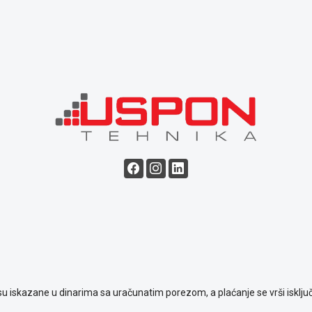
su iskazane u dinarima sa uračunatim porezom, a plaćanje se vrši isključ