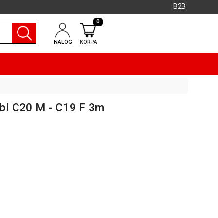
B2B
0
NALOG
KORPA
abl C20 M - C19 F 3m