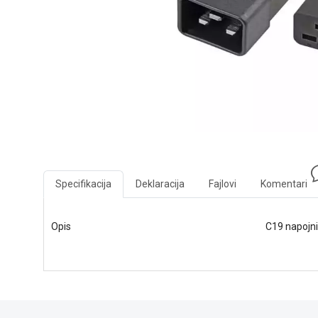
Specifikacija
Deklaracija
Fajlovi
Komentari
Opis
C19 napojni