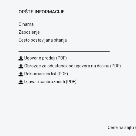
OPŠTE INFORMACIJE
O nama
Zaposlenje
Često postavljana pitanja
Ugovor o prodaji (PDF)
Obrazac za odustanak od ugovora na daljinu (PDF)
Reklamacioni list (PDF)
Izjava o saobraznosti (PDF)
Cene na sajtu 