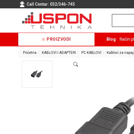
Call Centar:
032/346-745
PROIZVODI
Blog
Način p
Početna
KABLOVI I ADAPTERI
PC KABLOVI
Kablovi za napaj