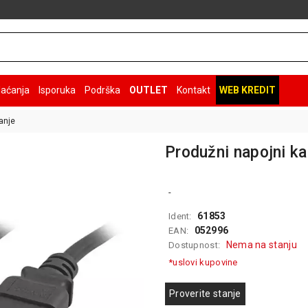
laćanja
Isporuka
Podrška
OUTLET
Kontakt
WEB KREDIT
anje
Produžni napojni k
-
61853
Ident:
052996
EAN:
Nema na stanju
Dostupnost:
*uslovi kupovine
Proverite stanje