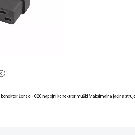
0
 konektor ženski - C20 napojni konektror muški Maksimalna jačina stru