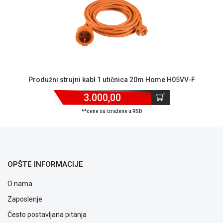
ALAT I
BAŠTA
OUTLET
KRIPTO
Produžni strujni kabl 1 utičnica 20m Home H05VV-F
IGRAČKE
3.000,00
**cene su izražene u RSD
OPŠTE INFORMACIJE
O nama
Zaposlenje
Često postavljana pitanja