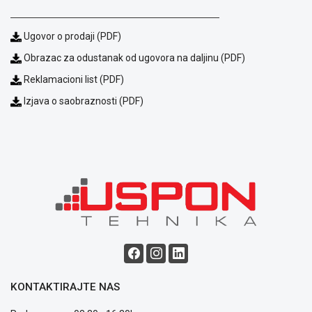
Ugovor o prodaji (PDF)
Obrazac za odustanak od ugovora na daljinu (PDF)
Reklamacioni list (PDF)
Izjava o saobraznosti (PDF)
Blog
Način
plaćanja
Isporuka
Podrška
Opšti
uslovi
poslovanja
Saobraznost
i
KONTAKTIRAJTE NAS
reklamacije
Usluge