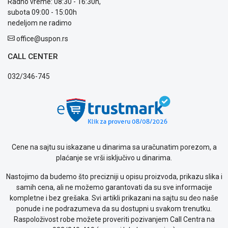
Radno vreme: 08:30 - 16:30h,
prijava
subota 09:00 - 15:00h
kvara
nedeljom ne radimo
Politika
privatnosti
office@uspon.rs
Politika
CALL CENTER
o
kolačićima
032/346-745
Provera
garancije
OUTLET
Kontakt
WEB
KREDIT
Cene na sajtu su iskazane u dinarima sa uračunatim porezom, a
plaćanje se vrši isključivo u dinarima.
Nastojimo da budemo što precizniji u opisu proizvoda, prikazu slika i
samih cena, ali ne možemo garantovati da su sve informacije
kompletne i bez grešaka. Svi artikli prikazani na sajtu su deo naše
ponude i ne podrazumeva da su dostupni u svakom trenutku.
Raspoloživost robe možete proveriti pozivanjem Call Centra na