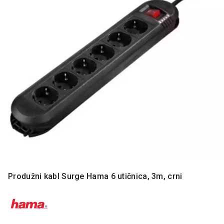
MONITORI
I
DODATNA
OPREMA
MOBILNI I
FIKSNI
TELEFONI
MALI
KUĆNI
APARATI
NEGA
LICA I
TELA
RAČUNARSKE
Produžni kabl Surge Hama 6 utičnica, 3m, crni
KOMPONENTE
RAČUNARSKE
PERIFERIJE