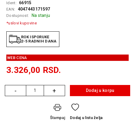
66915
Ident:
GAMING
4047443171597
EAN:
Na stanju
Dostupnost:
EELEKTRO
ZAŠTITA
*uslovi kupovine
SOLARNI
ROK ISPORUKE
SISTEMI
2-5 RADNIH DANA
MREŽNA
WEB CENA
OPREMA
3.326,00
RSD.
ŠTAMPAČI,
SKENERI I
FOTOKOPIRI
-
+
Dodaj u korpu
Količina
FOTOAPARATI
I KAMERE
GPS
Štampaj
Dodaj
u listu želja
NAVIGACIJE
VIDEO