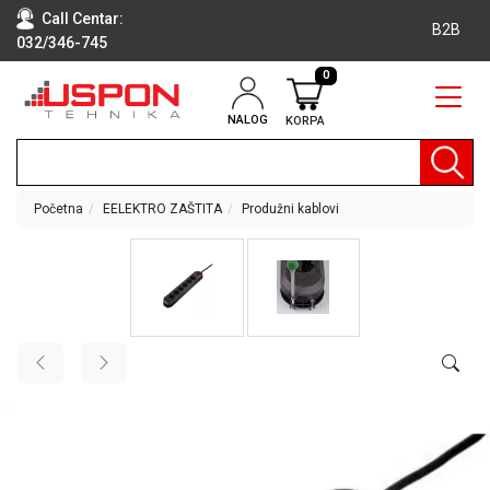
Call Centar:
B2B
032/346-745
0
NALOG
KORPA
RAČUNARI
BELA
TEHNIKA
Početna
EELEKTRO ZAŠTITA
Produžni kablovi
KLIME I
DODATNA
OPREMA
TV,
AUDIO,
VIDEO
LAPTOP I
TABLET
RAČUNARI