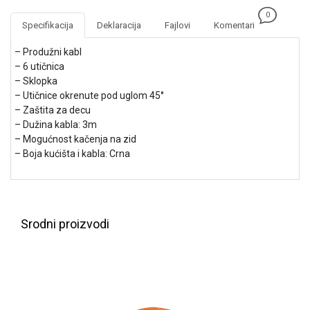
NADZOR I
0
SIGURNOSNA
Specifikacija
Deklaracija
Fajlovi
Komentari
OPREMA
– Produžni kabl
SOFTWARE
– 6 utičnica
– Sklopka
KABLOVI I
– Utičnice okrenute pod uglom 45°
ADAPTERI
– Zaštita za decu
– Dužina kabla: 3m
KANCELARIJSKI
– Mogućnost kačenja na zid
MATERIJAL
– Boja kućišta i kabla: Crna
SVE
ZA
KUĆU
Srodni proizvodi
ŠKOLSKI
PRIBOR
BICIKLE
I
FITNES