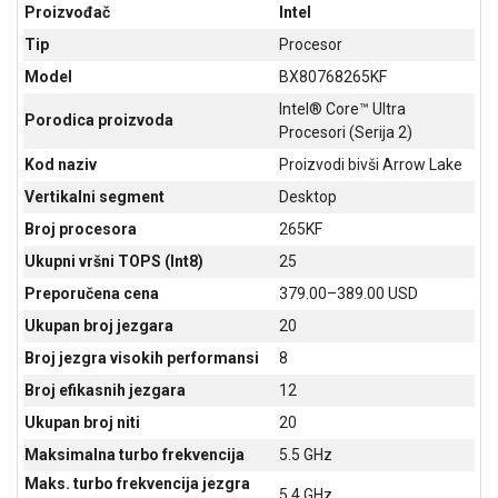
NADZOR I
Proizvođač
Intel
SIGURNOSNA
Tip
Procesor
OPREMA
Model
BX80768265KF
SOFTWARE
Intel® Core™ Ultra
Porodica proizvoda
Procesori (Serija 2)
KABLOVI I
Kod naziv
Proizvodi bivši Arrow Lake
ADAPTERI
Vertikalni segment
Desktop
KANCELARIJSKI
Broj procesora
265KF
MATERIJAL
Ukupni vršni TOPS (Int8)
25
SVE
Preporučena cena
379.00–389.00 USD
ZA
KUĆU
Ukupan broj jezgara
20
Broj jezgra visokih performansi
8
ŠKOLSKI
PRIBOR
Broj efikasnih jezgara
12
Ukupan broj niti
20
BICIKLE
I
Maksimalna turbo frekvencija
5.5 GHz
FITNES
Maks. turbo frekvencija jezgra
5.4 GHz