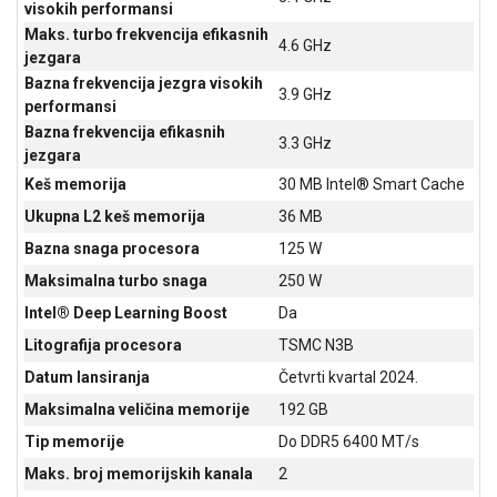
visokih performansi
ALAT I
Maks. turbo frekvencija efikasnih
BAŠTA
4.6 GHz
jezgara
Bazna frekvencija jezgra visokih
OUTLET
3.9 GHz
performansi
Bazna frekvencija efikasnih
KRIPTO
3.3 GHz
jezgara
IGRAČKE
Keš memorija
30 MB Intel® Smart Cache
Ukupna L2 keš memorija
36 MB
Bazna snaga procesora
125 W
Maksimalna turbo snaga
250 W
Intel® Deep Learning Boost
Da
Litografija procesora
TSMC N3B
Datum lansiranja
Četvrti kvartal 2024.
Maksimalna veličina memorije
192 GB
Tip memorije
Do DDR5 6400 MT/s
Maks. broj memorijskih kanala
2