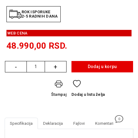
GAMING
ROK ISPORUKE
2-5 RADNIH DANA
EELEKTRO
ZAŠTITA
WEB CENA
SOLARNI
SISTEMI
48.990,00
RSD.
MREŽNA
OPREMA
-
+
Dodaj u korpu
Količina
ŠTAMPAČI,
SKENERI I
FOTOKOPIRI
Štampaj
Dodaj
u listu želja
FOTOAPARATI
I KAMERE
GPS
0
NAVIGACIJE
Specifikacija
Deklaracija
Fajlovi
Komentari
VIDEO