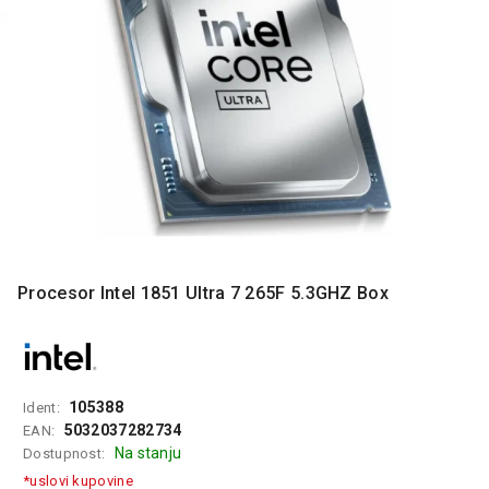
MONITORI
I
DODATNA
OPREMA
MOBILNI I
FIKSNI
TELEFONI
MALI
KUĆNI
APARATI
NEGA
Procesor Intel 1851 Ultra 7 265F 5.3GHZ Box
LICA I
TELA
RAČUNARSKE
KOMPONENTE
105388
Ident:
5032037282734
EAN:
RAČUNARSKE
Na stanju
Dostupnost:
PERIFERIJE
*uslovi kupovine