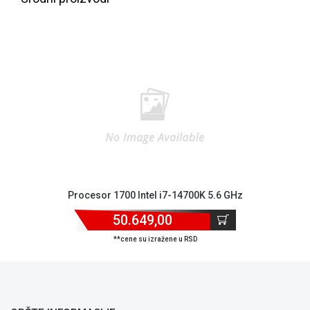
Blog
Procesor 1700 Intel i7-14700K 5.6 GHz
Način
50.649,00
plaćanja
Isporuka
**cene su izražene u RSD
Podrška
Opšti
uslovi
poslovanja
Saobraznost