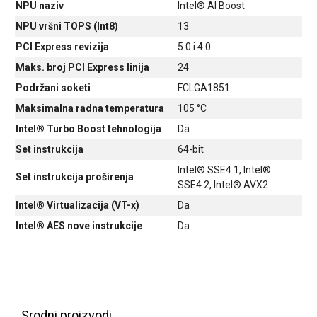
NPU naziv
Intel® AI Boost
NPU vršni TOPS (Int8)
13
PCI Express revizija
5.0 i 4.0
Maks. broj PCI Express linija
24
Podržani soketi
FCLGA1851
Maksimalna radna temperatura
105 °C
Intel® Turbo Boost tehnologija
Da
Set instrukcija
64-bit
Intel® SSE4.1, Intel®
Set instrukcija proširenja
SSE4.2, Intel® AVX2
Intel® Virtualizacija (VT-x)
Da
Intel® AES nove instrukcije
Da
Srodni proizvodi