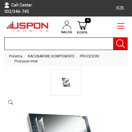
Call Centar:
B2B
032/346-745
0
NALOG
KORPA
RAČUNARI
BELA
TEHNIKA
Početna
RAČUNARSKE KOMPONENTE
PROCESORI
Procesori Intel
KLIME I
DODATNA
OPREMA
TV,
AUDIO,
VIDEO
LAPTOP I
TABLET
RAČUNARI