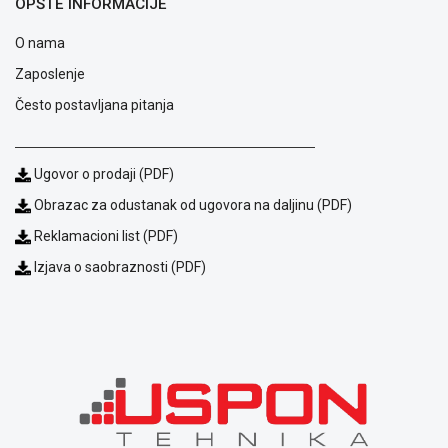
OPŠTE INFORMACIJE
i
reklamacije
O nama
Usluge
Zaposlenje
prijava
kvara
Često postavljana pitanja
Politika
privatnosti
Politika
Ugovor o prodaji (PDF)
o
Obrazac za odustanak od ugovora na daljinu (PDF)
kolačićima
Provera
Reklamacioni list (PDF)
garancije
Izjava o saobraznosti (PDF)
OUTLET
Kontakt
WEB
KREDIT