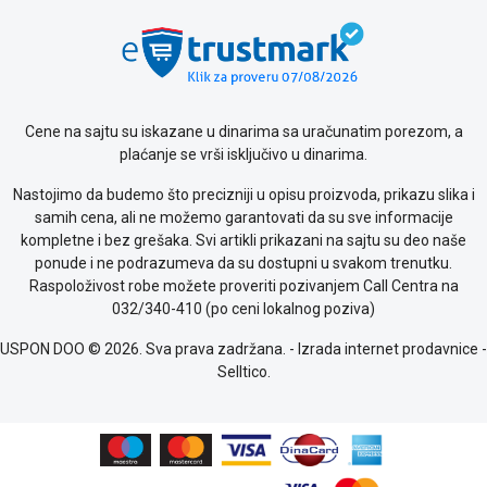
Cene na sajtu su iskazane u dinarima sa uračunatim porezom, a
plaćanje se vrši isključivo u dinarima.
Nastojimo da budemo što precizniji u opisu proizvoda, prikazu slika i
samih cena, ali ne možemo garantovati da su sve informacije
kompletne i bez grešaka. Svi artikli prikazani na sajtu su deo naše
ponude i ne podrazumeva da su dostupni u svakom trenutku.
Raspoloživost robe možete proveriti pozivanjem Call Centra na
032/340-410 (po ceni lokalnog poziva)
USPON DOO © 2026. Sva prava zadržana. -
Izrada internet prodavnice
-
Selltico.