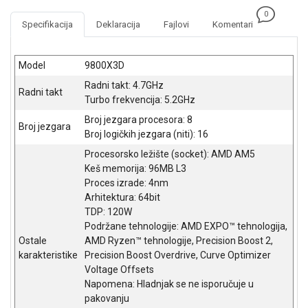
NADZOR I
0
SIGURNOSNA
Specifikacija
Deklaracija
Fajlovi
Komentari
OPREMA
SOFTWARE
Model
9800X3D
Radni takt: 4.7GHz
KABLOVI I
Radni takt
Turbo frekvencija: 5.2GHz
ADAPTERI
Broj jezgara procesora: 8
Broj jezgara
KANCELARIJSKI
Broj logičkih jezgara (niti): 16
MATERIJAL
Procesorsko ležište (socket): AMD AM5
Keš memorija: 96MB L3
SVE
Proces izrade: 4nm
ZA
Arhitektura: 64bit
KUĆU
TDP: 120W
ŠKOLSKI
Podržane tehnologije: AMD EXPO™ tehnologija,
PRIBOR
Ostale
AMD Ryzen™ tehnologije, Precision Boost 2,
karakteristike
Precision Boost Overdrive, Curve Optimizer
BICIKLE
Voltage Offsets
I
Napomena: Hladnjak se ne isporučuje u
FITNES
pakovanju