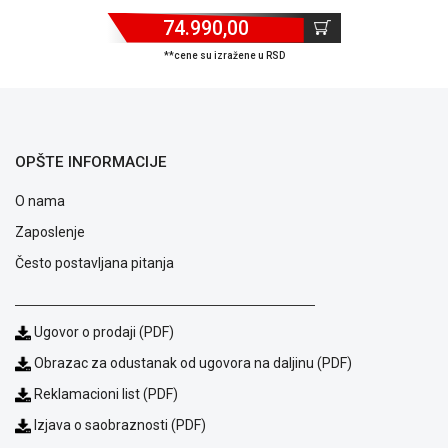
74.990,00
**cene su izražene u RSD
OPŠTE INFORMACIJE
O nama
Zaposlenje
Često postavljana pitanja
Ugovor o prodaji (PDF)
Blog
Obrazac za odustanak od ugovora na daljinu (PDF)
Način
plaćanja
Reklamacioni list (PDF)
Isporuka
Izjava o saobraznosti (PDF)
Podrška