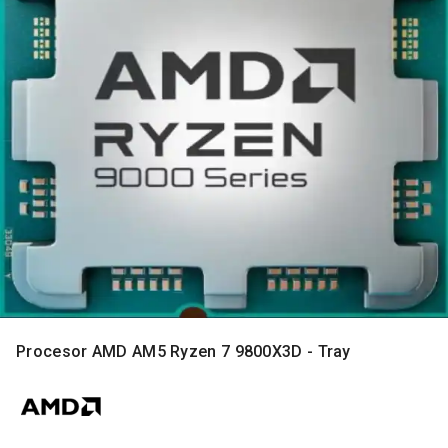
MONITORI
I
DODATNA
OPREMA
MOBILNI I
FIKSNI
TELEFONI
MALI
KUĆNI
APARATI
NEGA
LICA I
TELA
RAČUNARSKE
Procesor AMD AM5 Ryzen 7 9800X3D - Tray
KOMPONENTE
RAČUNARSKE
PERIFERIJE