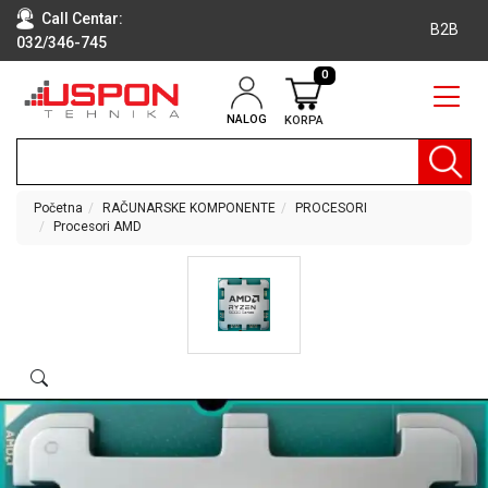
Call Centar:
B2B
032/346-745
0
NALOG
KORPA
RAČUNARI
BELA
TEHNIKA
Početna
RAČUNARSKE KOMPONENTE
PROCESORI
Procesori AMD
KLIME I
DODATNA
OPREMA
TV,
AUDIO,
VIDEO
LAPTOP I
TABLET
RAČUNARI