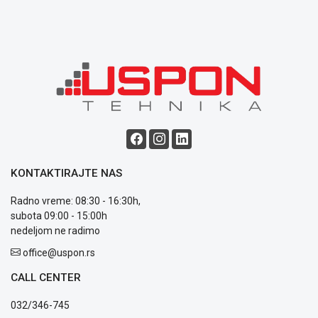
Opšti
uslovi
poslovanja
Saobraznost
i
reklamacije
Usluge
prijava
kvara
Politika
privatnosti
Politika
KONTAKTIRAJTE NAS
o
kolačićima
Radno vreme: 08:30 - 16:30h,
Provera
subota 09:00 - 15:00h
garancije
nedeljom ne radimo
OUTLET
office@uspon.rs
Kontakt
WEB
CALL CENTER
KREDIT
032/346-745