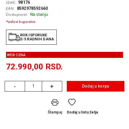
98176
Ident:
GAMING
8592978592660
EAN:
Na stanju
Dostupnost:
EELEKTRO
*uslovi kupovine
ZAŠTITA
SOLARNI
ROK ISPORUKE
2-5 RADNIH DANA
SISTEMI
MREŽNA
WEB CENA
OPREMA
72.990,00
RSD.
ŠTAMPAČI,
SKENERI I
FOTOKOPIRI
-
+
Dodaj u korpu
Količina
FOTOAPARATI
I KAMERE
GPS
Štampaj
Dodaj
u listu želja
NAVIGACIJE
VIDEO