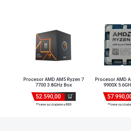
Procesor AMD AM5 Ryzen 7
Procesor AMD A
7700 3.8GHz Box
9900X 5.6GHz
52.590,00
57.990,0
**cene su izražene u RSD
**cene su izraž