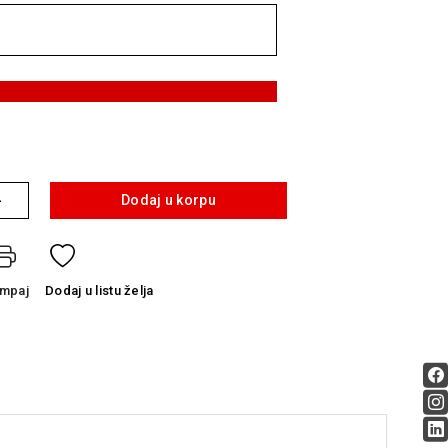
+
Dodaj u korpu
ampaj
Dodaj
u listu želja