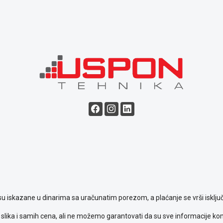
su iskazane u dinarima sa uračunatim porezom, a plaćanje se vrši isključ
slika i samih cena, ali ne možemo garantovati da su sve informacije komp