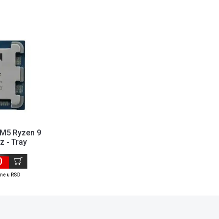
M5 Ryzen 9
 - Tray
0
ene u RSD