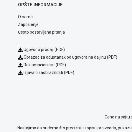
OPŠTE INFORMACIJE
O nama
Zaposlenje
Često postavljana pitanja
Ugovor o prodaji (PDF)
Obrazac za odustanak od ugovora na daljinu (PDF)
Reklamacioni list (PDF)
Izjava o saobraznosti (PDF)
Cene na sajtu 
Nastojimo da budemo što precizniji u opisu proizvoda, prikazu 