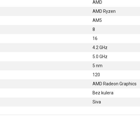
AMD
AMD Ryzen
AM5
8
16
4.2 GHz
5.0 GHz
5 nm
120
AMD Radeon Graphics
Bez kulera
Siva