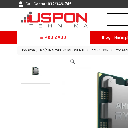
Call Centar:
032/346-745
PROIZVODI
Blog
Način p
Početna
RAČUNARSKE KOMPONENTE
PROCESORI
Proceso