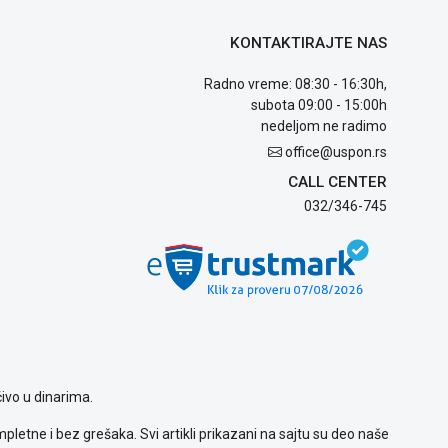
KONTAKTIRAJTE NAS
Radno vreme: 08:30 - 16:30h,
subota 09:00 - 15:00h
nedeljom ne radimo
office@uspon.rs
CALL CENTER
032/346-745
ivo u dinarima.
letne i bez grešaka. Svi artikli prikazani na sajtu su deo naše