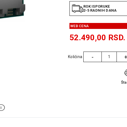
ROK ISPORUKE
2-5 RADNIH DANA
WEB CENA
52.490,00
RSD.
-
Količina
Količina
Št
0