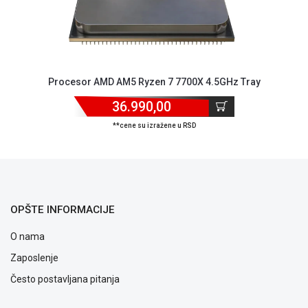
Procesor AMD AM5 Ryzen 7 7700X 4.5GHz Tray
36.990,00
**cene su izražene u RSD
OPŠTE INFORMACIJE
O nama
Zaposlenje
Često postavljana pitanja
Blog
Način