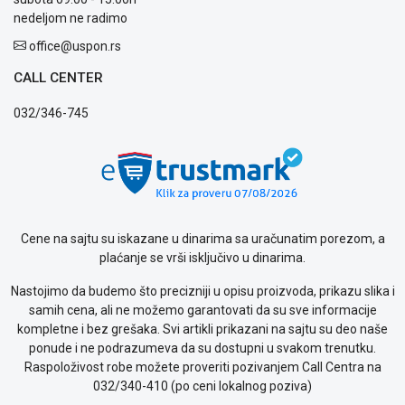
WEB
nedeljom ne radimo
KREDIT
office@uspon.rs
CALL CENTER
032/346-745
Cene na sajtu su iskazane u dinarima sa uračunatim porezom, a
plaćanje se vrši isključivo u dinarima.
Nastojimo da budemo što precizniji u opisu proizvoda, prikazu slika i
samih cena, ali ne možemo garantovati da su sve informacije
kompletne i bez grešaka. Svi artikli prikazani na sajtu su deo naše
ponude i ne podrazumeva da su dostupni u svakom trenutku.
Raspoloživost robe možete proveriti pozivanjem Call Centra na
032/340-410 (po ceni lokalnog poziva)