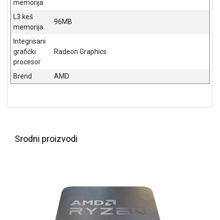
memorija
ALAT I
L3 keš
BAŠTA
96MB
memorija
OUTLET
Integrisani
grafički
Radeon Graphics
KRIPTO
procesor
Brend
AMD
IGRAČKE
Srodni proizvodi