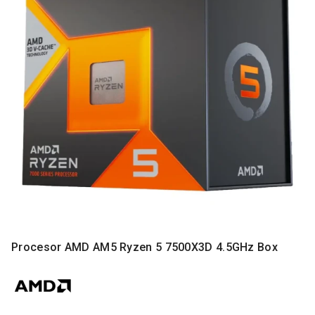
MONITORI
I
DODATNA
OPREMA
MOBILNI I
FIKSNI
TELEFONI
MALI
KUĆNI
APARATI
NEGA
LICA I
TELA
RAČUNARSKE
Procesor AMD AM5 Ryzen 5 7500X3D 4.5GHz Box
KOMPONENTE
RAČUNARSKE
PERIFERIJE