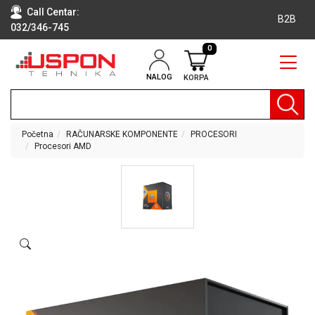
Call Centar:
B2B
032/346-745
0
NALOG
KORPA
RAČUNARI
BELA
TEHNIKA
Početna
RAČUNARSKE KOMPONENTE
PROCESORI
Procesori AMD
KLIME I
DODATNA
OPREMA
TV,
AUDIO,
VIDEO
LAPTOP I
TABLET
RAČUNARI