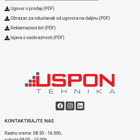
plaćanja
Ugovor o prodaji (PDF)
Isporuka
Podrška
Obrazac za odustanak od ugovora na daljinu (PDF)
Opšti
Reklamacioni list (PDF)
uslovi
Izjava o saobraznosti (PDF)
poslovanja
Saobraznost
i
reklamacije
Usluge
prijava
kvara
Politika
privatnosti
Politika
o
kolačićima
Provera
KONTAKTIRAJTE NAS
garancije
OUTLET
Radno vreme: 08:30 - 16:30h,
Kontakt
subota 09:00 - 15:00h