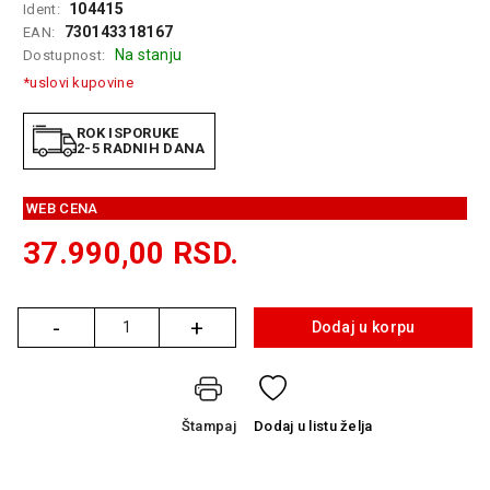
104415
Ident:
GAMING
730143318167
EAN:
Na stanju
Dostupnost:
EELEKTRO
*uslovi kupovine
ZAŠTITA
SOLARNI
ROK ISPORUKE
2-5 RADNIH DANA
SISTEMI
MREŽNA
WEB CENA
OPREMA
37.990,00
RSD.
ŠTAMPAČI,
SKENERI I
FOTOKOPIRI
-
+
Dodaj u korpu
Količina
FOTOAPARATI
I KAMERE
GPS
Štampaj
Dodaj
u listu želja
NAVIGACIJE
VIDEO