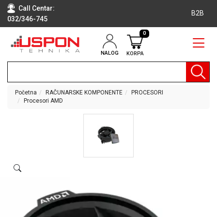
Call Centar:
B2B
032/346-745
0
NALOG
KORPA
RAČUNARI
BELA
TEHNIKA
Početna
RAČUNARSKE KOMPONENTE
PROCESORI
Procesori AMD
KLIME I
DODATNA
OPREMA
TV,
AUDIO,
VIDEO
LAPTOP I
TABLET
RAČUNARI