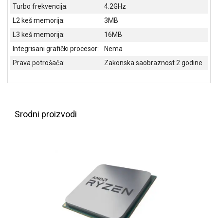
NADZOR I
Turbo frekvencija:
4.2GHz
SIGURNOSNA
L2 keš memorija:
3MB
OPREMA
L3 keš memorija:
16MB
SOFTWARE
Integrisani grafički procesor:
Nema
KABLOVI I
Prava potrošača:
Zakonska saobraznost 2 godine
ADAPTERI
KANCELARIJSKI
MATERIJAL
Srodni proizvodi
SVE
ZA
KUĆU
ŠKOLSKI
PRIBOR
BICIKLE
I
FITNES