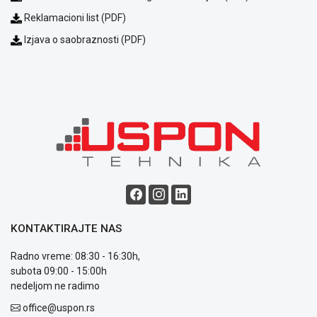
Reklamacioni list (PDF)
Izjava o saobraznosti (PDF)
Blog
Način
plaćanja
Isporuka
Podrška
Opšti
uslovi
poslovanja
KONTAKTIRAJTE NAS
Saobraznost
i
Radno vreme: 08:30 - 16:30h,
reklamacije
subota 09:00 - 15:00h
Usluge
nedeljom ne radimo
prijava
kvara
office@uspon.rs