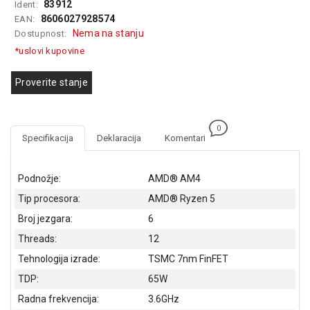
83912
Ident:
GAMING
8606027928574
EAN:
Nema na stanju
Dostupnost:
EELEKTRO
*uslovi kupovine
ZAŠTITA
SOLARNI
Proverite stanje
SISTEMI
MREŽNA
0
OPREMA
Specifikacija
Deklaracija
Komentari
ŠTAMPAČI,
SKENERI I
Podnožje:
AMD® AM4
FOTOKOPIRI
Tip procesora:
AMD® Ryzen 5
Broj jezgara:
6
FOTOAPARATI
I KAMERE
Threads:
12
Tehnologija izrade:
TSMC 7nm FinFET
GPS
NAVIGACIJE
TDP:
65W
Radna frekvencija:
3.6GHz
VIDEO