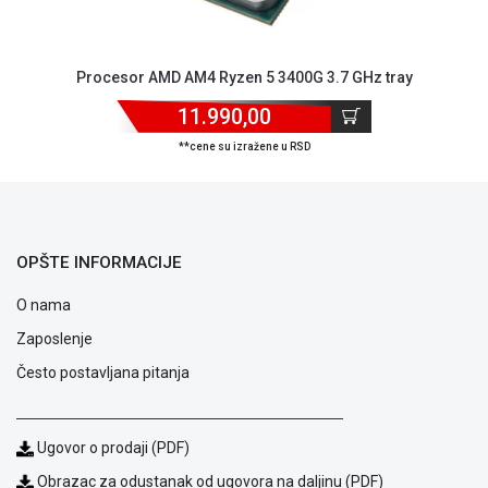
ALAT I
BAŠTA
Procesor AMD AM4 Ryzen 5 3400G 3.7 GHz tray
OUTLET
11.990,00
KRIPTO
**cene su izražene u RSD
IGRAČKE
OPŠTE INFORMACIJE
O nama
Zaposlenje
Često postavljana pitanja
Ugovor o prodaji (PDF)
Obrazac za odustanak od ugovora na daljinu (PDF)