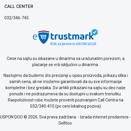
Politika
CALL CENTER
privatnosti
Politika
032/346-745
o
kolačićima
Provera
garancije
OUTLET
Kontakt
WEB
Cene na sajtu su iskazane u dinarima sa uračunatim porezom, a
KREDIT
plaćanje se vrši isključivo u dinarima.
Nastojimo da budemo što precizniji u opisu proizvoda, prikazu slika i
samih cena, ali ne možemo garantovati da su sve informacije
kompletne i bez grešaka. Svi artikli prikazani na sajtu su deo naše
ponude i ne podrazumeva da su dostupni u svakom trenutku.
Raspoloživost robe možete proveriti pozivanjem Call Centra na
032/340-410 (po ceni lokalnog poziva)
USPON DOO © 2026. Sva prava zadržana. -
Izrada internet prodavnice
-
Selltico.