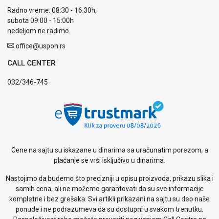
prijava
Radno vreme: 08:30 - 16:30h,
kvara
subota 09:00 - 15:00h
Politika
nedeljom ne radimo
privatnosti
office@uspon.rs
Politika
o
CALL CENTER
kolačićima
Provera
032/346-745
garancije
OUTLET
Kontakt
WEB
KREDIT
Cene na sajtu su iskazane u dinarima sa uračunatim porezom, a
plaćanje se vrši isključivo u dinarima.
Nastojimo da budemo što precizniji u opisu proizvoda, prikazu slika i
samih cena, ali ne možemo garantovati da su sve informacije
kompletne i bez grešaka. Svi artikli prikazani na sajtu su deo naše
ponude i ne podrazumeva da su dostupni u svakom trenutku.