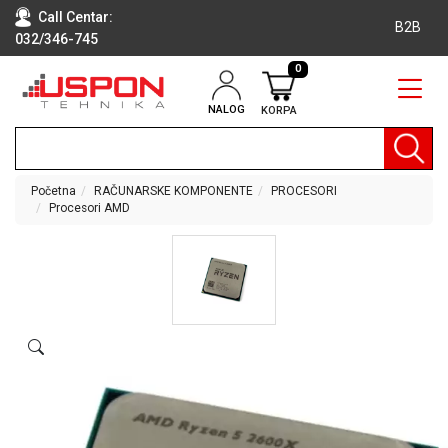
Call Centar:
B2B
032/346-745
0
NALOG
KORPA
RAČUNARI
BELA
TEHNIKA
Početna
RAČUNARSKE KOMPONENTE
PROCESORI
Procesori AMD
KLIME I
DODATNA
OPREMA
TV,
AUDIO,
VIDEO
LAPTOP I
TABLET
RAČUNARI