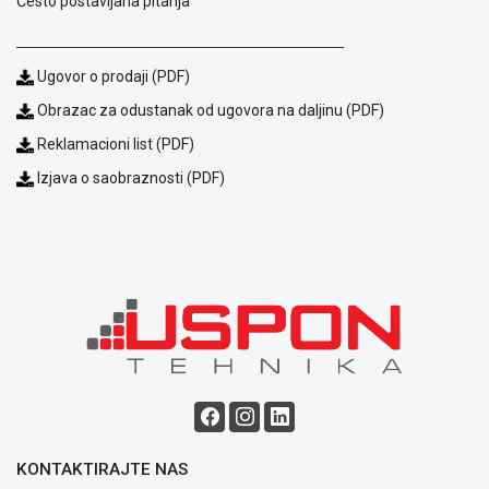
Često postavljana pitanja
Ugovor o prodaji (PDF)
Obrazac za odustanak od ugovora na daljinu (PDF)
Reklamacioni list (PDF)
Izjava o saobraznosti (PDF)
Blog
Način
plaćanja
Isporuka
Podrška
Opšti
uslovi
poslovanja
Saobraznost
i
reklamacije
KONTAKTIRAJTE NAS
Usluge