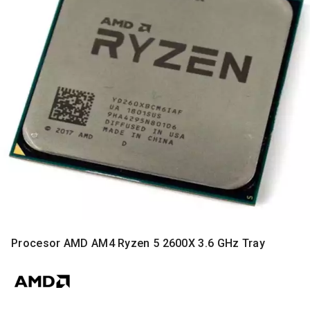
MONITORI
I
DODATNA
OPREMA
MOBILNI I
FIKSNI
TELEFONI
MALI
KUĆNI
APARATI
NEGA
LICA I
TELA
RAČUNARSKE
Procesor AMD AM4 Ryzen 5 2600X 3.6 GHz Tray
KOMPONENTE
RAČUNARSKE
PERIFERIJE