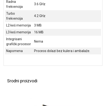
Radna
NADZOR I
3.6 GHz
frekvencija
SIGURNOSNA
OPREMA
Turbo
4.2 GHz
frekvencija
SOFTWARE
L2 keš memorija
3 MB
KABLOVI I
L3 keš memorija
16 MB
ADAPTERI
Integrisani
Nema
grafički procesor
KANCELARIJSKI
MATERIJAL
Napomena
Proceos dolazi bez kulera i ambalaže.
SVE
ZA
KUĆU
ŠKOLSKI
Srodni proizvodi
PRIBOR
BICIKLE
I
FITNES