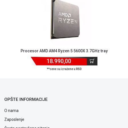
ALAT I
BAŠTA
OUTLET
KRIPTO
IGRAČKE
Procesor AMD AM4 Ryzen 5 5600X 3.7GHz tray
18.990,00
**cene su izražene u RSD
OPŠTE INFORMACIJE
O nama
Zaposlenje