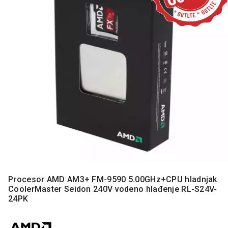
MONITORI
I
DODATNA
OPREMA
MOBILNI I
FIKSNI
TELEFONI
MALI
KUĆNI
APARATI
NEGA
LICA I
TELA
RAČUNARSKE
Procesor AMD AM3+ FM-9590 5.00GHz+CPU hladnjak
KOMPONENTE
CoolerMaster Seidon 240V vodeno hlađenje RL-S24V-
24PK
RAČUNARSKE
PERIFERIJE