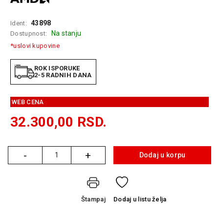
GAMING
43898
Ident:
EELEKTRO
Na stanju
Dostupnost:
ZAŠTITA
*uslovi kupovine
SOLARNI
SISTEMI
ROK ISPORUKE
2-5 RADNIH DANA
MREŽNA
OPREMA
WEB CENA
ŠTAMPAČI,
32.300,00
RSD.
SKENERI I
FOTOKOPIRI
-
+
FOTOAPARATI
Dodaj u korpu
Količina
I KAMERE
GPS
NAVIGACIJE
Štampaj
Dodaj
u listu želja
VIDEO