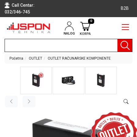
Call Centar:
B2B
032/346-745
0
NALOG
KORPA
RAČUNARI
BELA
TEHNIKA
Početna
OUTLET
OUTLET RAČUNARSKE KOMPONENTE
KLIME I
DODATNA
OPREMA
TV,
AUDIO,
VIDEO
LAPTOP I
TABLET
RAČUNARI