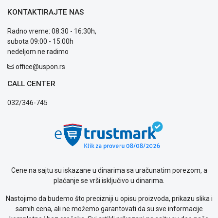
plaćanja
KONTAKTIRAJTE NAS
Isporuka
Podrška
Radno vreme: 08:30 - 16:30h,
Opšti
subota 09:00 - 15:00h
uslovi
nedeljom ne radimo
poslovanja
office@uspon.rs
Saobraznost
i
CALL CENTER
reklamacije
Usluge
032/346-745
prijava
kvara
Politika
privatnosti
Politika
o
Cene na sajtu su iskazane u dinarima sa uračunatim porezom, a
kolačićima
plaćanje se vrši isključivo u dinarima.
Provera
garancije
Nastojimo da budemo što precizniji u opisu proizvoda, prikazu slika i
OUTLET
samih cena, ali ne možemo garantovati da su sve informacije
Kontakt