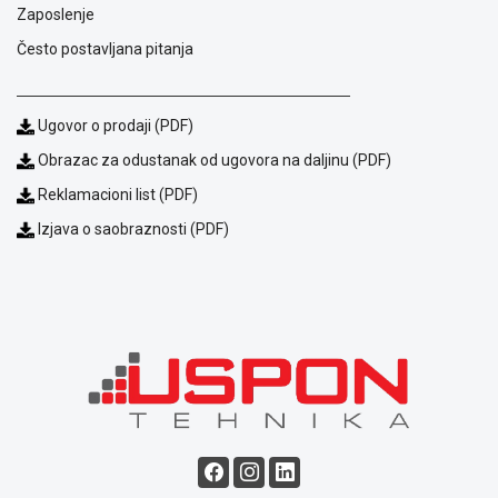
Zaposlenje
ALAT I
BAŠTA
Često postavljana pitanja
OUTLET
Ugovor o prodaji (PDF)
KRIPTO
Obrazac za odustanak od ugovora na daljinu (PDF)
IGRAČKE
Reklamacioni list (PDF)
Izjava o saobraznosti (PDF)
Blog
Način