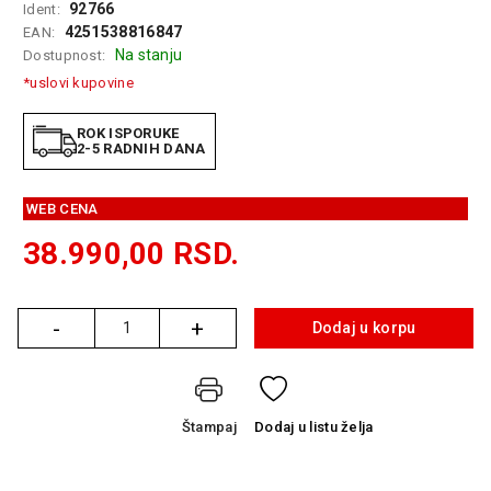
92766
Ident:
GAMING
4251538816847
EAN:
Na stanju
Dostupnost:
EELEKTRO
*uslovi kupovine
ZAŠTITA
SOLARNI
ROK ISPORUKE
2-5 RADNIH DANA
SISTEMI
MREŽNA
WEB CENA
OPREMA
38.990,00
RSD.
ŠTAMPAČI,
SKENERI I
FOTOKOPIRI
-
+
Dodaj u korpu
Količina
FOTOAPARATI
I KAMERE
GPS
Štampaj
Dodaj
u listu želja
NAVIGACIJE
VIDEO