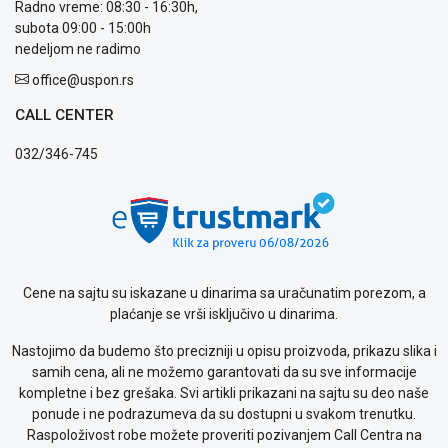
Kontakt
Radno vreme: 08:30 - 16:30h,
WEB
subota 09:00 - 15:00h
KREDIT
nedeljom ne radimo
office@uspon.rs
CALL CENTER
032/346-745
Cene na sajtu su iskazane u dinarima sa uračunatim porezom, a
plaćanje se vrši isključivo u dinarima.
Nastojimo da budemo što precizniji u opisu proizvoda, prikazu slika i
samih cena, ali ne možemo garantovati da su sve informacije
kompletne i bez grešaka. Svi artikli prikazani na sajtu su deo naše
ponude i ne podrazumeva da su dostupni u svakom trenutku.
Raspoloživost robe možete proveriti pozivanjem Call Centra na