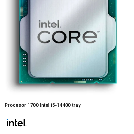
MONITORI
I
DODATNA
OPREMA
MOBILNI I
FIKSNI
TELEFONI
MALI
KUĆNI
APARATI
NEGA
LICA I
TELA
RAČUNARSKE
Procesor 1700 Intel i5-14400 tray
KOMPONENTE
RAČUNARSKE
PERIFERIJE