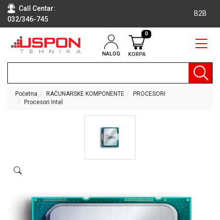
Call Centar:
B2B
032/346-745
0
NALOG
KORPA
RAČUNARI
BELA
TEHNIKA
Početna
RAČUNARSKE KOMPONENTE
PROCESORI
Procesori Intel
KLIME I
DODATNA
OPREMA
TV,
AUDIO,
VIDEO
LAPTOP I
TABLET
RAČUNARI