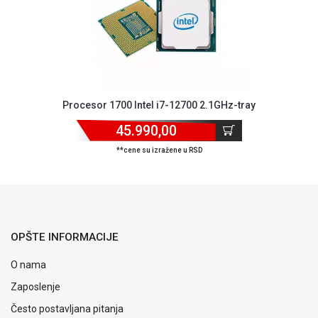
Procesor 1700 Intel i7-12700 2.1GHz-tray
45.990,00
**cene su izražene u RSD
OPŠTE INFORMACIJE
O nama
Zaposlenje
Često postavljana pitanja
Blog