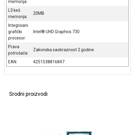
memorija:
ALAT I
L3 keš
BAŠTA
20MB
memorija:
OUTLET
Integrisani
grafički
Intel® UHD Graphics 730
KRIPTO
procesor:
Prava
IGRAČKE
Zakonska saobraznost 2 godine
potrošača:
EAN:
4251538816847
Srodni proizvodi