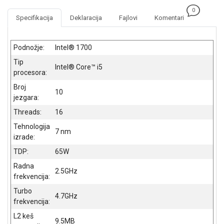
NADZOR I
0
SIGURNOSNA
Specifikacija
Deklaracija
Fajlovi
Komentari
OPREMA
SOFTWARE
Podnožje:
Intel® 1700
Tip
KABLOVI I
Intel® Core™ i5
procesora:
ADAPTERI
Broj
10
KANCELARIJSKI
jezgara:
MATERIJAL
Threads:
16
SVE
Tehnologija
7 nm
ZA
izrade:
KUĆU
TDP:
65W
ŠKOLSKI
Radna
2.5GHz
PRIBOR
frekvencija:
Turbo
BICIKLE
4.7GHz
frekvencija:
I
FITNES
L2 keš
9.5MB