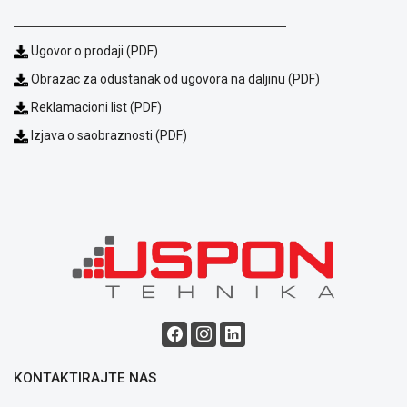
Način
plaćanja
Isporuka
Ugovor o prodaji (PDF)
Podrška
Obrazac za odustanak od ugovora na daljinu (PDF)
Opšti
uslovi
Reklamacioni list (PDF)
poslovanja
Izjava o saobraznosti (PDF)
Saobraznost
i
reklamacije
Usluge
prijava
kvara
Politika
privatnosti
Politika
o
kolačićima
Provera
garancije
KONTAKTIRAJTE NAS
OUTLET