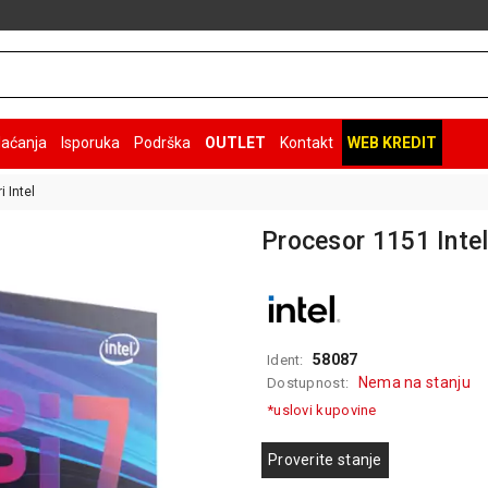
laćanja
Isporuka
Podrška
OUTLET
Kontakt
WEB KREDIT
 Intel
Procesor 1151 Inte
58087
Ident:
Nema na stanju
Dostupnost:
*uslovi kupovine
Proverite stanje