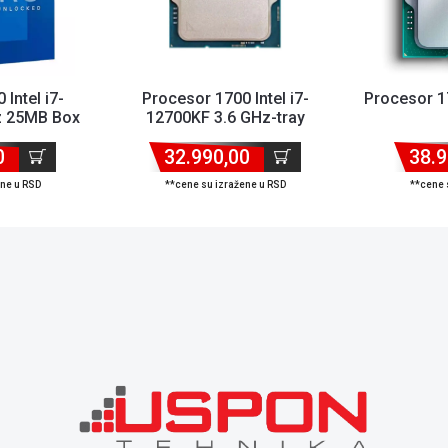
Intel i7-
Procesor 1700 Intel i7-
Procesor 17
z 25MB Box
12700KF 3.6 GHz-tray
era
0
32.990,00
38.9
ene u RSD
**cene su izražene u RSD
**cene 