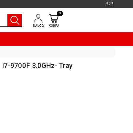
B2B
0
NALOG
KORPA
l i7-9700F 3.0GHz- Tray