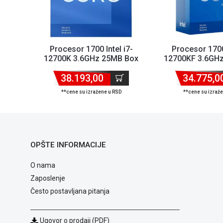
Procesor 1700 Intel i7-
Procesor 1700 
12700K 3.6GHz 25MB Box
12700KF 3.6GH
bez kulera
bez kul
38.193,00
34.775,0
**cene su izražene u RSD
**cene su izraž
OPŠTE INFORMACIJE
O nama
Zaposlenje
Često postavljana pitanja
Ugovor o prodaji (PDF)