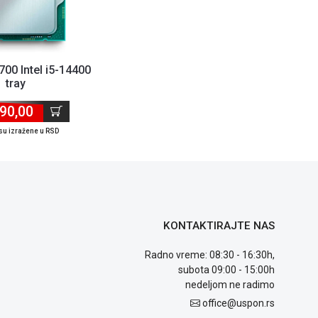
00 Intel i5-14400
tray
90,00
su izražene u RSD
KONTAKTIRAJTE NAS
Radno vreme: 08:30 - 16:30h,
subota 09:00 - 15:00h
nedeljom ne radimo
office@uspon.rs