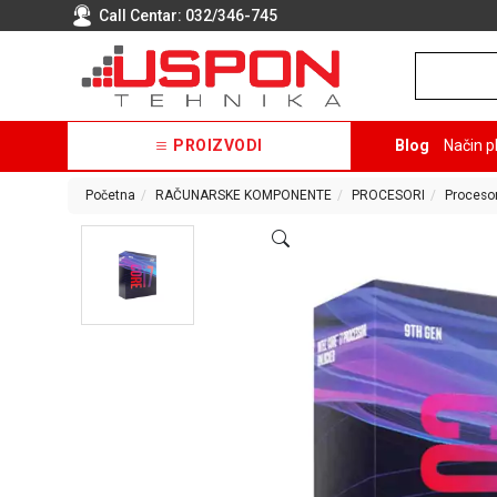
Call Centar:
032/346-745
PROIZVODI
Blog
Način p
Početna
RAČUNARSKE KOMPONENTE
PROCESORI
Procesori