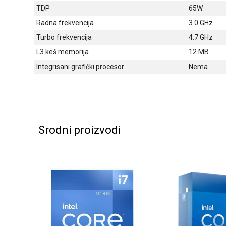
TDP
65W
Radna frekvencija
3.0 GHz
Turbo frekvencija
4.7 GHz
L3 keš memorija
12 MB
Integrisani grafički procesor
Nema
Srodni proizvodi