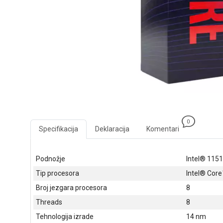
0
Specifikacija
Deklaracija
Komentari
Podnožje
Intel® 1151
Tip procesora
Intel® Core
Broj jezgara procesora
8
Threads
8
Tehnologija izrade
14 nm