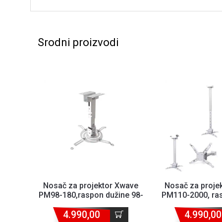
Srodni proizvodi
Nosač za projektor Xwave
Nosač za proje
PM98-180,raspon dužine 98-
PM110-2000, ra
180cm
110-20
4.990,00
4.990,00