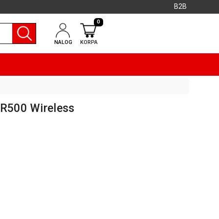
B2B
0
NALOG
KORPA
 R500 Wireless