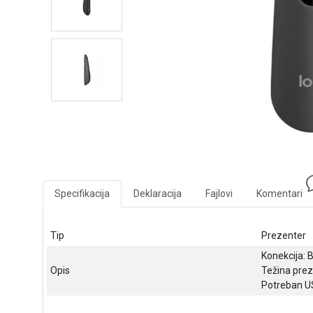
Specifikacija
Deklaracija
Fajlovi
Komentari
Tip
Prezenter
Konekcija: 
Opis
Težina preze
Potreban US