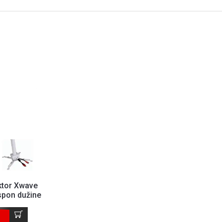
ktor Xwave
spon dužine
0cm