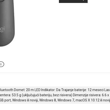
0
Bluetooth Domet: 20 m LED Indikator: Da Trajanje baterije: 12 meseci La
ntera: 53.5 g (uključujući bateriju, bez risivera) Dimenzije risivera: 6.6
B port, Windows ili noviji, Windows 8, Windows 7, macOS X 10.12 ili novi