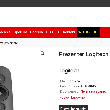
laćanja
Isporuka
Podrška
OUTLET
Kontakt
WEB KREDIT
za projektore
Prezenter Logitech
55262
Ident:
5099206079045
EAN:
Nema na stanju
Dostupnost:
*uslovi kupovine
Proverite stanje