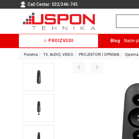
Call Centar:
032/346-745
PROIZVODI
Blog
Način p
Početna
TV, AUDIO, VIDEO
PROJEKTORI I OPREMA
Oprema 