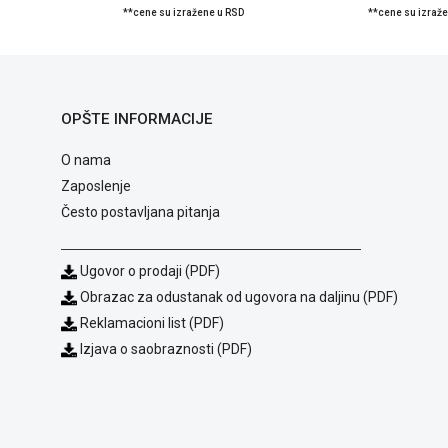
**cene su izražene u RSD
**cene su izraž
OPŠTE INFORMACIJE
O nama
Zaposlenje
Često postavljana pitanja
Ugovor o prodaji (PDF)
Obrazac za odustanak od ugovora na daljinu (PDF)
Reklamacioni list (PDF)
Izjava o saobraznosti (PDF)