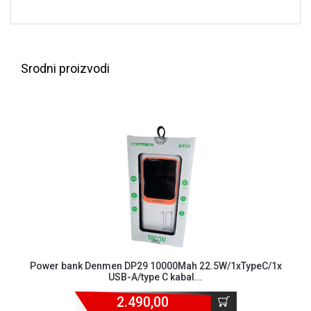
NADZOR I
SIGURNOSNA
OPREMA
SOFTWARE
Srodni proizvodi
KABLOVI I
ADAPTERI
KANCELARIJSKI
MATERIJAL
SVE
ZA
KUĆU
ŠKOLSKI
PRIBOR
Power bank Denmen DP29 10000Mah 22.5W/1xTypeC/1x
BICIKLE
USB-A/type C kabal...
I
FITNES
2.490,00