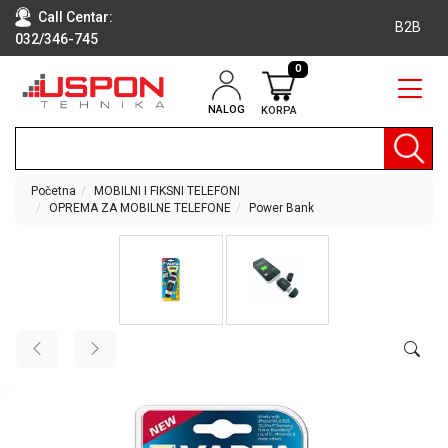
Call Centar:
B2B
032/346-745
0
NALOG
KORPA
RAČUNARI
BELA
TEHNIKA
Početna
MOBILNI I FIKSNI TELEFONI
OPREMA ZA MOBILNE TELEFONE
Power Bank
KLIME I
DODATNA
OPREMA
TV,
AUDIO,
VIDEO
LAPTOP I
TABLET
RAČUNARI