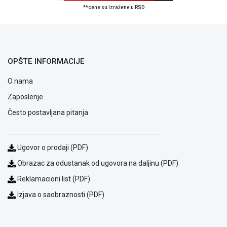
**cene su izražene u RSD
ALAT I
BAŠTA
OUTLET
OPŠTE INFORMACIJE
KRIPTO
O nama
IGRAČKE
Zaposlenje
Često postavljana pitanja
Ugovor o prodaji (PDF)
Obrazac za odustanak od ugovora na daljinu (PDF)
Reklamacioni list (PDF)
Izjava o saobraznosti (PDF)