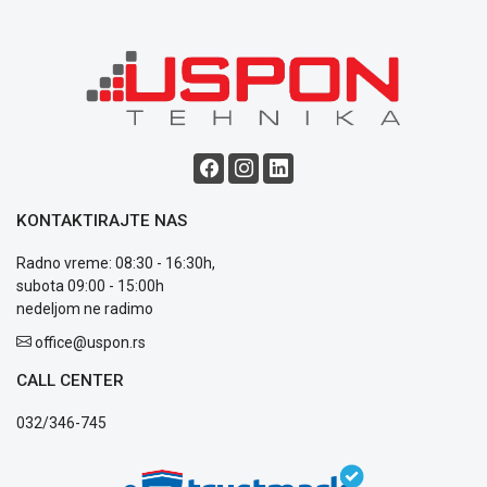
Blog
Način
plaćanja
Isporuka
Podrška
KONTAKTIRAJTE NAS
Opšti
uslovi
Radno vreme: 08:30 - 16:30h,
poslovanja
subota 09:00 - 15:00h
Saobraznost
nedeljom ne radimo
i
reklamacije
office@uspon.rs
Usluge
CALL CENTER
prijava
kvara
032/346-745
Politika
privatnosti
Politika