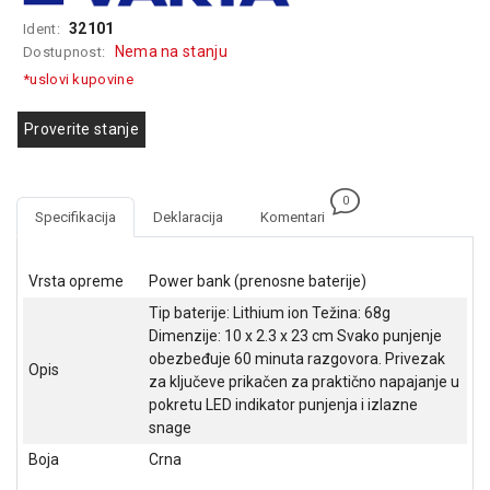
GAMING
32101
Ident:
Nema na stanju
Dostupnost:
EELEKTRO
*uslovi kupovine
ZAŠTITA
SOLARNI
Proverite stanje
SISTEMI
MREŽNA
0
OPREMA
Specifikacija
Deklaracija
Komentari
ŠTAMPAČI,
SKENERI I
Vrsta opreme
Power bank (prenosne baterije)
FOTOKOPIRI
Tip baterije: Lithium ion Težina: 68g
Dimenzije: 10 x 2.3 x 23 cm Svako punjenje
FOTOAPARATI
obezbeđuje 60 minuta razgovora. Privezak
I KAMERE
Opis
za ključeve prikačen za praktično napajanje u
pokretu LED indikator punjenja i izlazne
GPS
snage
NAVIGACIJE
Boja
Crna
VIDEO