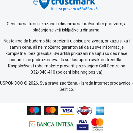
o
kolačićima
Provera
garancije
Cene na sajtu su iskazane u dinarima sa uračunatim porezom, a
OUTLET
plaćanje se vrši isključivo u dinarima.
Kontakt
WEB
Nastojimo da budemo što precizniji u opisu proizvoda, prikazu slika i
KREDIT
samih cena, ali ne možemo garantovati da su sve informacije
kompletne i bez grešaka. Svi artikli prikazani na sajtu su deo naše
ponude i ne podrazumeva da su dostupni u svakom trenutku.
Raspoloživost robe možete proveriti pozivanjem Call Centra na
032/340-410 (po ceni lokalnog poziva)
USPON DOO © 2026. Sva prava zadržana. -
Izrada internet prodavnice
-
Selltico.