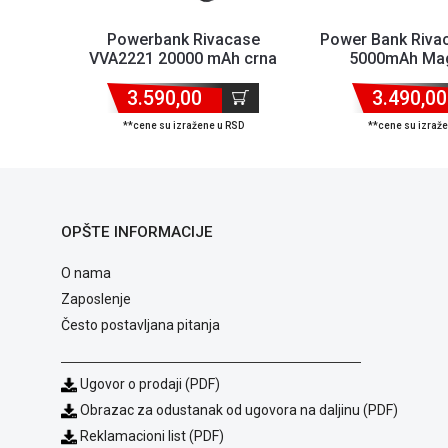
Powerbank Rivacase
Power Bank Riva
VVA2221 20000 mAh crna
5000mAh Mag
WIRELESS 15W 
3.590,00
3.490,00
**cene su izražene u RSD
**cene su izraž
OPŠTE INFORMACIJE
O nama
Zaposlenje
Često postavljana pitanja
Ugovor o prodaji (PDF)
Obrazac za odustanak od ugovora na daljinu (PDF)
Reklamacioni list (PDF)