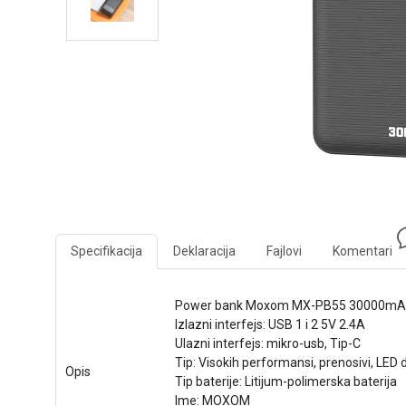
Specifikacija
Deklaracija
Fajlovi
Komentari
Power bank Moxom MX-PB55 30000mA
Izlazni interfejs: USB 1 i 2 5V 2.4A
Ulazni interfejs: mikro-usb, Tip-C
Tip: Visokih performansi, prenosivi, LED d
Opis
Tip baterije: Litijum-polimerska baterija
Ime: MOXOM