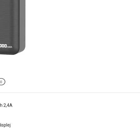
0
h 2,4A
isplej