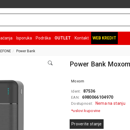
laćanja
Isporuka
Podrška
OUTLET
Kontakt
WEB KREDIT
LEFONE
Power Bank
Power Bank Moxom
Moxom
87536
Ident:
6980066104970
EAN:
Nema na stanju
Dostupnost:
*uslovi kupovine
Proverite stanje