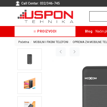
Call Centar:
032/346-745
PROIZVODI
Blog
Način p
Početna
MOBILNI I FIKSNI TELEFONI
OPREMA ZA MOBILNE TE