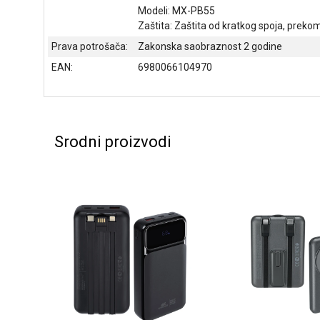
Modeli: MX-PB55
Zaštita: Zaštita od kratkog spoja, prek
Prava potrošača:
Zakonska saobraznost 2 godine
EAN:
6980066104970
Srodni proizvodi