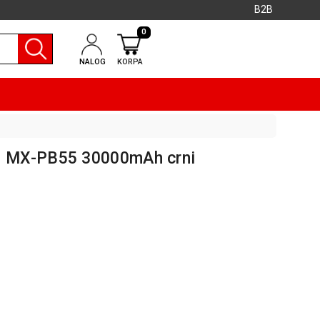
B2B
0
NALOG
KORPA
 MX-PB55 30000mAh crni