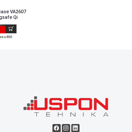
case VA2607
safe Qi
+ QC/PD20W
ene u RSD