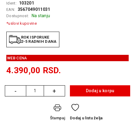
103201
Ident:
GAMING
3567049011031
EAN:
Na stanju
Dostupnost:
EELEKTRO
ZAŠTITA
*uslovi kupovine
SOLARNI
ROK ISPORUKE
SISTEMI
2-5 RADNIH DANA
MREŽNA
WEB CENA
OPREMA
4.390,00
RSD.
ŠTAMPAČI,
SKENERI I
FOTOKOPIRI
-
+
Dodaj u korpu
Količina
FOTOAPARATI
I KAMERE
GPS
Štampaj
Dodaj
u listu želja
NAVIGACIJE
VIDEO