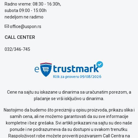
Isporuka
Radno vreme: 08:30 - 16:30h,
Podrška
subota 09:00 - 15:00h
Opšti
nedeljom ne radimo
uslovi
office@uspon.rs
poslovanja
Saobraznost
CALL CENTER
i
reklamacije
032/346-745
Usluge
prijava
kvara
Politika
privatnosti
Politika
Cene na sajtu su iskazane u dinarima sa uračunatim porezom, a
o
plaćanje se vrši isključivo u dinarima.
kolačićima
Provera
Nastojimo da budemo što precizniji u opisu proizvoda, prikazu slika i
garancije
samih cena, ali ne možemo garantovati da su sve informacije
OUTLET
kompletne i bez grešaka. Svi artikli prikazani na sajtu su deo naše
Kontakt
ponude i ne podrazumeva da su dostupni u svakom trenutku.
WEB
Raspoloživost robe možete proveriti pozivanjem Call Centra na