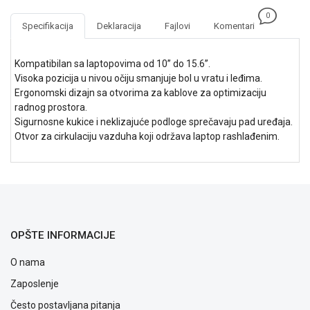
NADZOR I
0
SIGURNOSNA
Specifikacija
Deklaracija
Fajlovi
Komentari
OPREMA
SOFTWARE
Kompatibilan sa laptopovima od 10’’ do 15.6’’.
Visoka pozicija u nivou očiju smanjuje bol u vratu i leđima.
KABLOVI I
Ergonomski dizajn sa otvorima za kablove za optimizaciju
ADAPTERI
radnog prostora.
Sigurnosne kukice i neklizajuće podloge sprečavaju pad uređaja.
KANCELARIJSKI
Otvor za cirkulaciju vazduha koji održava laptop rashlađenim.
MATERIJAL
SVE
ZA
KUĆU
ŠKOLSKI
OPŠTE INFORMACIJE
PRIBOR
O nama
BICIKLE
I
Zaposlenje
FITNES
Često postavljana pitanja