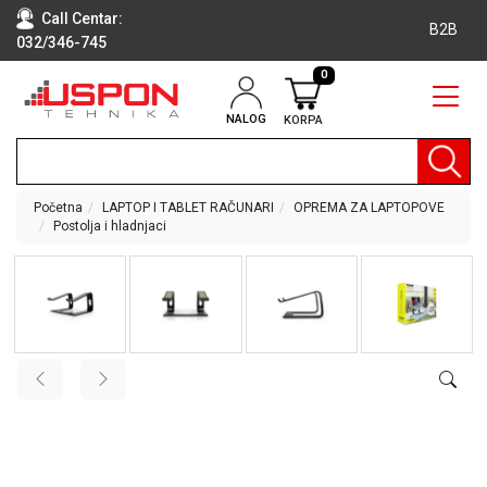
Call Centar:
B2B
032/346-745
0
NALOG
KORPA
RAČUNARI
BELA
TEHNIKA
Početna
LAPTOP I TABLET RAČUNARI
OPREMA ZA LAPTOPOVE
Postolja i hladnjaci
KLIME I
DODATNA
OPREMA
TV,
AUDIO,
VIDEO
LAPTOP I
TABLET
RAČUNARI