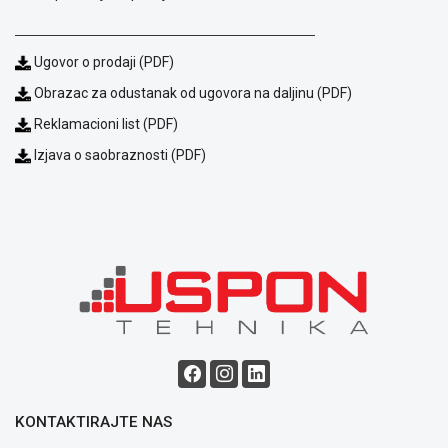
ALAT I
BAŠTA
Ugovor o prodaji (PDF)
OUTLET
Obrazac za odustanak od ugovora na daljinu (PDF)
KRIPTO
Reklamacioni list (PDF)
Izjava o saobraznosti (PDF)
IGRAČKE
Blog
Način
KONTAKTIRAJTE NAS
plaćanja