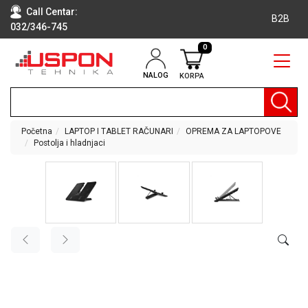
Call Centar:
B2B
032/346-745
0
NALOG
KORPA
RAČUNARI
BELA
TEHNIKA
Početna
LAPTOP I TABLET RAČUNARI
OPREMA ZA LAPTOPOVE
Postolja i hladnjaci
KLIME I
DODATNA
OPREMA
TV,
AUDIO,
VIDEO
LAPTOP I
TABLET
RAČUNARI