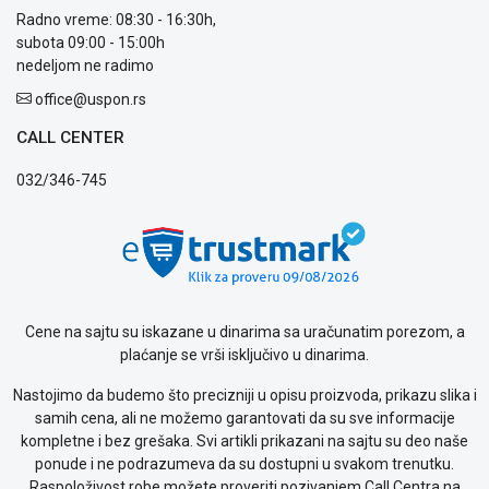
prijava
Radno vreme: 08:30 - 16:30h,
kvara
subota 09:00 - 15:00h
Politika
nedeljom ne radimo
privatnosti
office@uspon.rs
Politika
o
CALL CENTER
kolačićima
Provera
032/346-745
garancije
OUTLET
Kontakt
WEB
KREDIT
Cene na sajtu su iskazane u dinarima sa uračunatim porezom, a
plaćanje se vrši isključivo u dinarima.
Nastojimo da budemo što precizniji u opisu proizvoda, prikazu slika i
samih cena, ali ne možemo garantovati da su sve informacije
kompletne i bez grešaka. Svi artikli prikazani na sajtu su deo naše
ponude i ne podrazumeva da su dostupni u svakom trenutku.
Raspoloživost robe možete proveriti pozivanjem Call Centra na