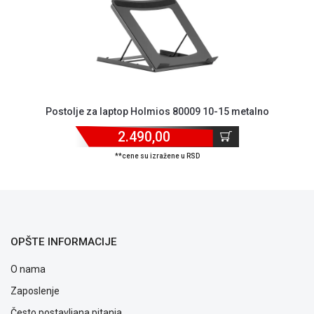
ALAT I
BAŠTA
OUTLET
KRIPTO
Postolje za laptop Holmios 80009 10-15 metalno
IGRAČKE
2.490,00
**cene su izražene u RSD
OPŠTE INFORMACIJE
O nama
Zaposlenje
Često postavljana pitanja