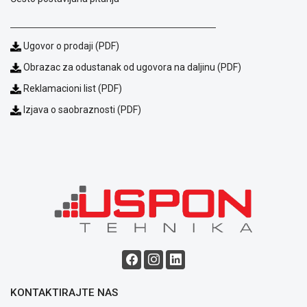
Ugovor o prodaji (PDF)
Obrazac za odustanak od ugovora na daljinu (PDF)
Reklamacioni list (PDF)
Izjava o saobraznosti (PDF)
Blog
Način
plaćanja
Isporuka
Podrška
Opšti
uslovi
poslovanja
Saobraznost
i
reklamacije
KONTAKTIRAJTE NAS
Usluge