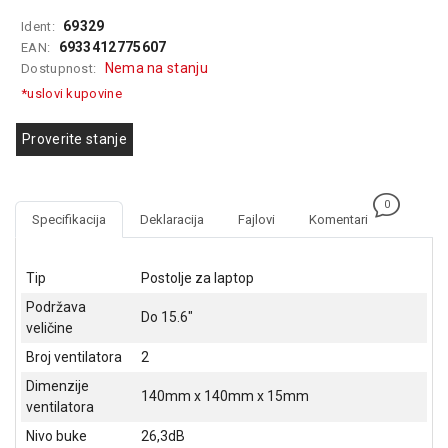
GAMING
69329
Ident:
6933412775607
EAN:
EELEKTRO
Nema na stanju
Dostupnost:
ZAŠTITA
*uslovi kupovine
SOLARNI
SISTEMI
Proverite stanje
MREŽNA
OPREMA
0
Specifikacija
Deklaracija
Fajlovi
Komentari
ŠTAMPAČI,
SKENERI I
FOTOKOPIRI
Tip
Postolje za laptop
Podržava
FOTOAPARATI
Do 15.6"
veličine
I KAMERE
Broj ventilatora
2
GPS
Dimenzije
140mm x 140mm x 15mm
NAVIGACIJE
ventilatora
Nivo buke
26,3dB
VIDEO