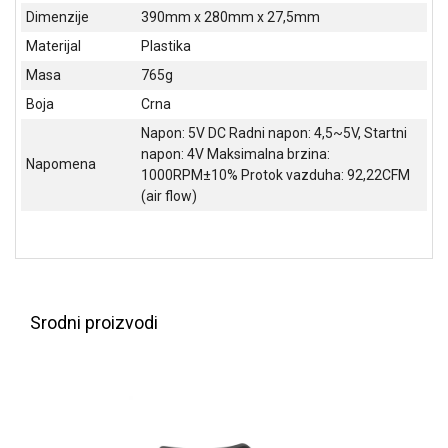
NADZOR I
Dimenzije
390mm x 280mm x 27,5mm
SIGURNOSNA
Materijal
Plastika
OPREMA
Masa
765g
SOFTWARE
Boja
Crna
KABLOVI I
Napon: 5V DC Radni napon: 4,5~5V, Startni
ADAPTERI
napon: 4V Maksimalna brzina:
Napomena
1000RPM±10% Protok vazduha: 92,22CFM
KANCELARIJSKI
(air flow)
MATERIJAL
SVE
ZA
KUĆU
Srodni proizvodi
ŠKOLSKI
PRIBOR
BICIKLE
I
FITNES