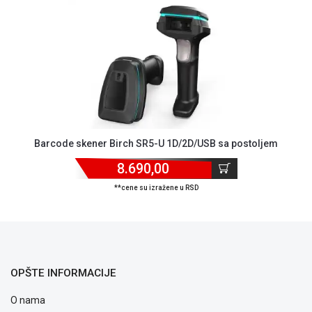
ALAT I
BAŠTA
OUTLET
KRIPTO
IGRAČKE
Barcode skener Birch SR5-U 1D/2D/USB sa postoljem
8.690,00
**cene su izražene u RSD
OPŠTE INFORMACIJE
O nama