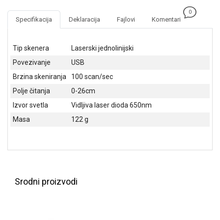
NADZOR I
0
SIGURNOSNA
Specifikacija
Deklaracija
Fajlovi
Komentari
OPREMA
SOFTWARE
Tip skenera
Laserski jednolinijski
Povezivanje
USB
KABLOVI I
ADAPTERI
Brzina skeniranja
100 scan/sec
Polje čitanja
0-26cm
KANCELARIJSKI
MATERIJAL
Izvor svetla
Vidljiva laser dioda 650nm
Masa
122 g
SVE
ZA
KUĆU
ŠKOLSKI
PRIBOR
Srodni proizvodi
BICIKLE
I
FITNES