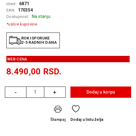
6871
Ident:
GAMING
170354
EAN:
Na stanju
Dostupnost:
EELEKTRO
ZAŠTITA
*uslovi kupovine
SOLARNI
ROK ISPORUKE
SISTEMI
2-5 RADNIH DANA
MREŽNA
WEB CENA
OPREMA
8.490,00
RSD.
ŠTAMPAČI,
SKENERI I
FOTOKOPIRI
-
+
Dodaj u korpu
Količina
FOTOAPARATI
I KAMERE
GPS
Štampaj
Dodaj
u listu želja
NAVIGACIJE
VIDEO