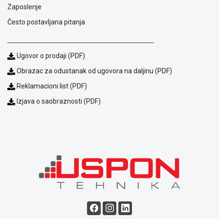
Zaposlenje
Često postavljana pitanja
Ugovor o prodaji (PDF)
Obrazac za odustanak od ugovora na daljinu (PDF)
Reklamacioni list (PDF)
Izjava o saobraznosti (PDF)
Blog
Način
plaćanja
Isporuka
Podrška
Opšti
uslovi
poslovanja
Saobraznost
i
reklamacije