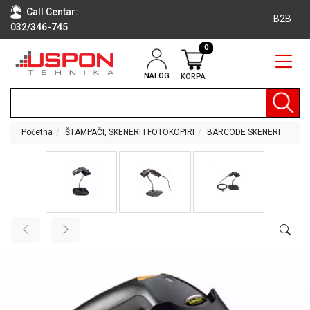
Call Centar:
B2B
032/346-745
0
NALOG
KORPA
RAČUNARI
BELA
TEHNIKA
Početna
ŠTAMPAČI, SKENERI I FOTOKOPIRI
BARCODE SKENERI
KLIME I
DODATNA
OPREMA
TV,
AUDIO,
VIDEO
LAPTOP I
TABLET
RAČUNARI