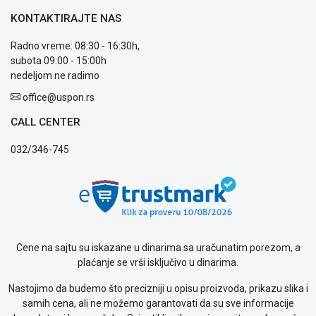
Usluge
KONTAKTIRAJTE NAS
prijava
kvara
Radno vreme: 08:30 - 16:30h,
Politika
subota 09:00 - 15:00h
privatnosti
nedeljom ne radimo
Politika
office@uspon.rs
o
kolačićima
CALL CENTER
Provera
garancije
032/346-745
OUTLET
Kontakt
WEB
KREDIT
Cene na sajtu su iskazane u dinarima sa uračunatim porezom, a
plaćanje se vrši isključivo u dinarima.
Nastojimo da budemo što precizniji u opisu proizvoda, prikazu slika i
samih cena, ali ne možemo garantovati da su sve informacije