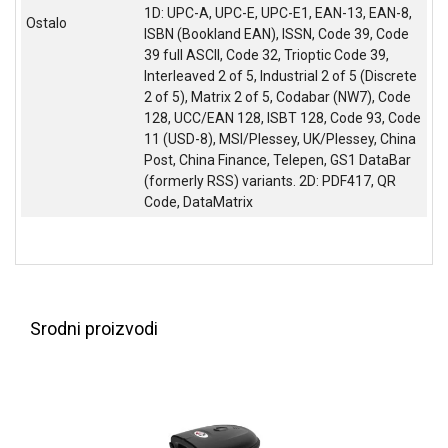
NADZOR I
1D: UPC-A, UPC-E, UPC-E1, EAN-13, EAN-8,
Ostalo
SIGURNOSNA
ISBN (Bookland EAN), ISSN, Code 39, Code
OPREMA
39 full ASCII, Code 32, Trioptic Code 39,
Interleaved 2 of 5, Industrial 2 of 5 (Discrete
SOFTWARE
2 of 5), Matrix 2 of 5, Codabar (NW7), Code
128, UCC/EAN 128, ISBT 128, Code 93, Code
KABLOVI I
11 (USD-8), MSI/Plessey, UK/Plessey, China
ADAPTERI
Post, China Finance, Telepen, GS1 DataBar
(formerly RSS) variants. 2D: PDF417, QR
KANCELARIJSKI
Code, DataMatrix
MATERIJAL
SVE
ZA
KUĆU
Srodni proizvodi
ŠKOLSKI
PRIBOR
BICIKLE
I
FITNES