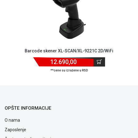
ALAT I
BAŠTA
OUTLET
KRIPTO
IGRAČKE
Barcode skener XL-SCAN/XL-9221C 2D/WiFi
12.690,00
**cene su izražene u RSD
OPŠTE INFORMACIJE
O nama
Zaposlenje