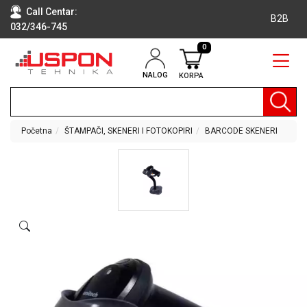
Call Centar:
B2B
032/346-745
0
NALOG
KORPA
RAČUNARI
BELA
TEHNIKA
Početna
ŠTAMPAČI, SKENERI I FOTOKOPIRI
BARCODE SKENERI
KLIME I
DODATNA
OPREMA
TV,
AUDIO,
VIDEO
LAPTOP I
TABLET
RAČUNARI