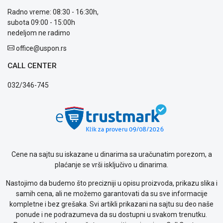
prijava
Radno vreme: 08:30 - 16:30h,
kvara
subota 09:00 - 15:00h
Politika
nedeljom ne radimo
privatnosti
office@uspon.rs
Politika
o
CALL CENTER
kolačićima
Provera
032/346-745
garancije
OUTLET
Kontakt
WEB
KREDIT
Cene na sajtu su iskazane u dinarima sa uračunatim porezom, a
plaćanje se vrši isključivo u dinarima.
Nastojimo da budemo što precizniji u opisu proizvoda, prikazu slika i
samih cena, ali ne možemo garantovati da su sve informacije
kompletne i bez grešaka. Svi artikli prikazani na sajtu su deo naše
ponude i ne podrazumeva da su dostupni u svakom trenutku.