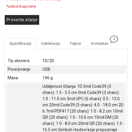
GAMING
*uslovi kupovine
EELEKTRO
Proverite stanje
ZAŠTITA
SOLARNI
0
SISTEMI
Specifikacija
Deklaracija
Fajlovi
Komentari
MREŽNA
OPREMA
Tip skenera
1D/2D
Povezivanje
USB
ŠTAMPAČI,
SKENERI I
Masa
146 g
FOTOKOPIRI
Udaljenost čitanja: 1D 5mil Code39 (3
chars): 1.5 - 5.5 cm 0mil Code39 (3 chars):
FOTOAPARATI
1.0 - 11.0 cm 3mil UPC (6 chars): 0.5 - 13.0
I KAMERE
cm 20mil Code39 (5 chars): 4.0 - 18.0 cm 2D
GPS
6.7mil PDF417 (20 chars): 1.0 - 8.2 cm 10mil
NAVIGACIJE
QR (20 chars): 1.0 - 10.0 cm 10mil DM (20
chars): 1.0 - 8.0 cm 20mil QR (20 chars): 1.5 -
VIDEO
16.5 cm Simboli i kodovi koje prepoznaje: