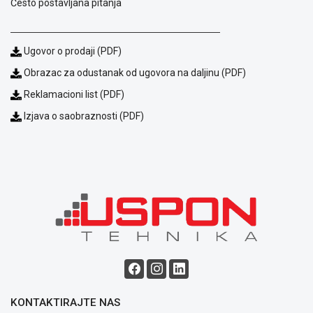
Često postavljana pitanja
Ugovor o prodaji (PDF)
Obrazac za odustanak od ugovora na daljinu (PDF)
Reklamacioni list (PDF)
Izjava o saobraznosti (PDF)
Blog
Način
plaćanja
Isporuka
Podrška
Opšti
uslovi
poslovanja
Saobraznost
i
reklamacije
KONTAKTIRAJTE NAS
Usluge