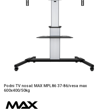
MONITORI
I
DODATNA
OPREMA
MOBILNI I
FIKSNI
TELEFONI
MALI
KUĆNI
APARATI
NEGA
LICA I
TELA
RAČUNARSKE
Podni TV nosač MAX MPL86 37-86/vesa max
KOMPONENTE
600x400/50kg
RAČUNARSKE
PERIFERIJE