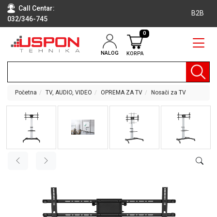
Call Centar:
B2B
032/346-745
0
NALOG
KORPA
RAČUNARI
BELA
TEHNIKA
Početna
TV, AUDIO, VIDEO
OPREMA ZA TV
Nosači za TV
KLIME I
DODATNA
OPREMA
TV,
AUDIO,
VIDEO
LAPTOP I
TABLET
RAČUNARI