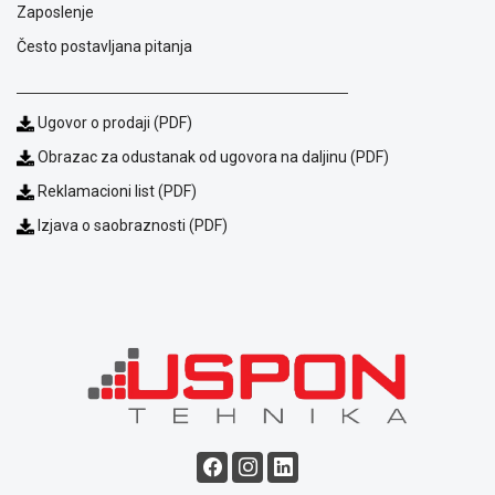
Zaposlenje
Često postavljana pitanja
Ugovor o prodaji (PDF)
Obrazac za odustanak od ugovora na daljinu (PDF)
Reklamacioni list (PDF)
Izjava o saobraznosti (PDF)
Blog
Način
plaćanja
Isporuka
Podrška
Opšti
uslovi
poslovanja
Saobraznost
i
reklamacije