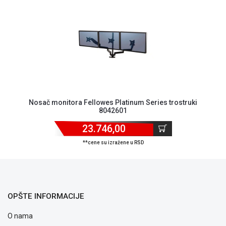
ALAT I
BAŠTA
OUTLET
KRIPTO
IGRAČKE
Nosač monitora Fellowes Platinum Series trostruki
8042601
23.746,00
**cene su izražene u RSD
OPŠTE INFORMACIJE
O nama