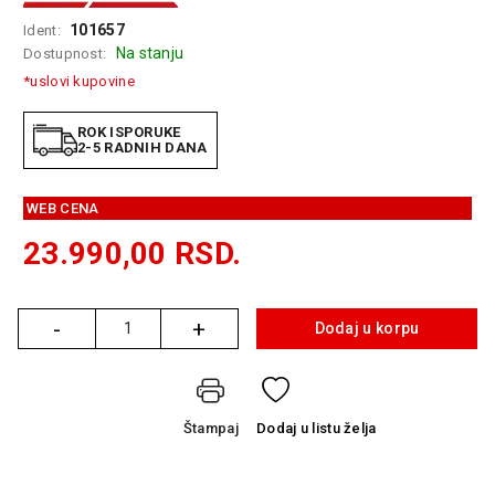
GAMING
101657
Ident:
Na stanju
Dostupnost:
EELEKTRO
*uslovi kupovine
ZAŠTITA
SOLARNI
ROK ISPORUKE
2-5 RADNIH DANA
SISTEMI
MREŽNA
WEB CENA
OPREMA
23.990,00
RSD.
ŠTAMPAČI,
SKENERI I
FOTOKOPIRI
-
+
Dodaj u korpu
Količina
FOTOAPARATI
I KAMERE
GPS
Štampaj
Dodaj
u listu želja
NAVIGACIJE
VIDEO