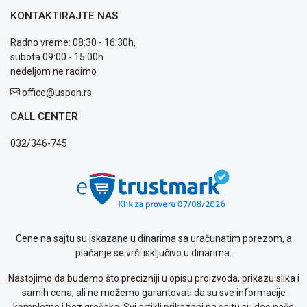
Usluge
KONTAKTIRAJTE NAS
prijava
kvara
Radno vreme: 08:30 - 16:30h,
Politika
subota 09:00 - 15:00h
privatnosti
nedeljom ne radimo
Politika
office@uspon.rs
o
kolačićima
CALL CENTER
Provera
garancije
032/346-745
OUTLET
Kontakt
WEB
KREDIT
Cene na sajtu su iskazane u dinarima sa uračunatim porezom, a
plaćanje se vrši isključivo u dinarima.
Nastojimo da budemo što precizniji u opisu proizvoda, prikazu slika i
samih cena, ali ne možemo garantovati da su sve informacije
kompletne i bez grešaka. Svi artikli prikazani na sajtu su deo naše