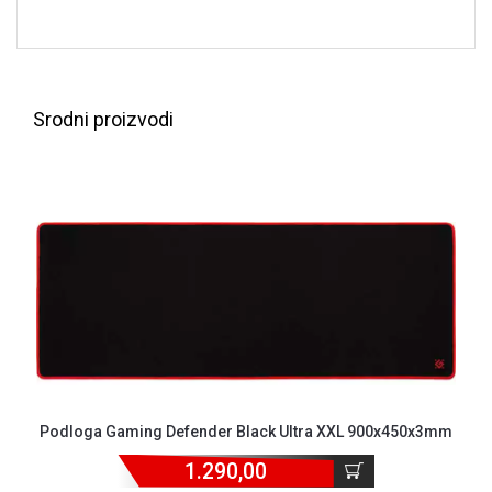
NADZOR I
SIGURNOSNA
OPREMA
SOFTWARE
Srodni proizvodi
KABLOVI I
ADAPTERI
KANCELARIJSKI
MATERIJAL
SVE
ZA
KUĆU
ŠKOLSKI
PRIBOR
BICIKLE
Podloga Gaming Defender Black Ultra XXL 900x450x3mm
I
1.290,00
FITNES