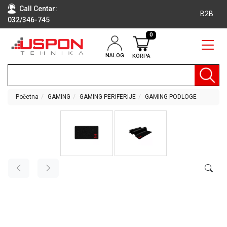
Call Centar:
B2B
032/346-745
0
NALOG
KORPA
RAČUNARI
BELA
TEHNIKA
Početna
GAMING
GAMING PERIFERIJE
GAMING PODLOGE
KLIME I
DODATNA
OPREMA
TV,
AUDIO,
VIDEO
LAPTOP I
TABLET
RAČUNARI