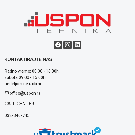
Blog
Način
plaćanja
Isporuka
Podrška
Opšti
uslovi
KONTAKTIRAJTE NAS
poslovanja
Saobraznost
Radno vreme: 08:30 - 16:30h,
i
subota 09:00 - 15:00h
reklamacije
nedeljom ne radimo
Usluge
office@uspon.rs
prijava
kvara
CALL CENTER
Politika
privatnosti
032/346-745
Politika
o
kolačićima