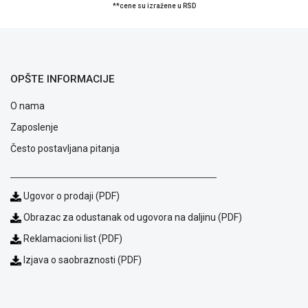
**cene su izražene u RSD
ALAT I
BAŠTA
OUTLET
OPŠTE INFORMACIJE
KRIPTO
O nama
IGRAČKE
Zaposlenje
Često postavljana pitanja
Ugovor o prodaji (PDF)
Obrazac za odustanak od ugovora na daljinu (PDF)
Reklamacioni list (PDF)
Izjava o saobraznosti (PDF)