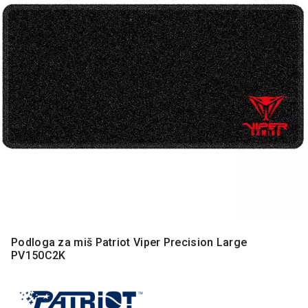
MONITORI
I
DODATNA
OPREMA
MOBILNI I
FIKSNI
TELEFONI
MALI
KUĆNI
APARATI
NEGA
LICA I
TELA
RAČUNARSKE
Podloga za miš Patriot Viper Precision Large
KOMPONENTE
PV150C2K
RAČUNARSKE
PERIFERIJE