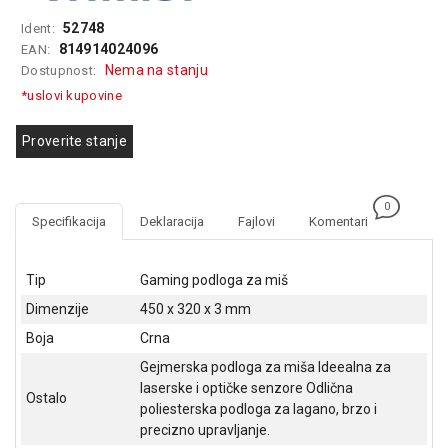
GAMING
52748
Ident:
814914024096
EAN:
EELEKTRO
Nema na stanju
Dostupnost:
ZAŠTITA
*uslovi kupovine
SOLARNI
SISTEMI
Proverite stanje
MREŽNA
OPREMA
0
Specifikacija
Deklaracija
Fajlovi
Komentari
ŠTAMPAČI,
SKENERI I
FOTOKOPIRI
Tip
Gaming podloga za miš
Dimenzije
450 x 320 x 3 mm
FOTOAPARATI
I KAMERE
Boja
Crna
Gejmerska podloga za miša Ideealna za
GPS
laserske i optičke senzore Odlična
NAVIGACIJE
Ostalo
poliesterska podloga za lagano, brzo i
precizno upravljanje.
VIDEO