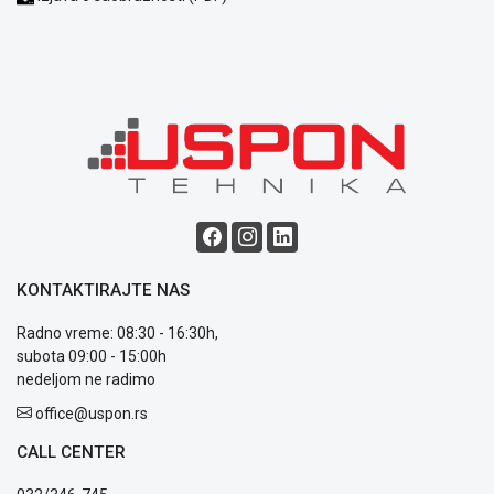
Blog
Način
plaćanja
Isporuka
Podrška
Opšti
uslovi
KONTAKTIRAJTE NAS
poslovanja
Saobraznost
Radno vreme: 08:30 - 16:30h,
i
subota 09:00 - 15:00h
reklamacije
nedeljom ne radimo
Usluge
office@uspon.rs
prijava
kvara
CALL CENTER
Politika
privatnosti