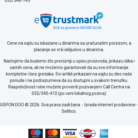
032/346-745
Politika
o
kolačićima
Provera
garancije
OUTLET
Cene na sajtu su iskazane u dinarima sa uračunatim porezom, a
Kontakt
plaćanje se vrši isključivo u dinarima.
WEB
KREDIT
Nastojimo da budemo što precizniji u opisu proizvoda, prikazu slika i
samih cena, ali ne možemo garantovati da su sve informacije
kompletne i bez grešaka. Svi artikli prikazani na sajtu su deo naše
ponude i ne podrazumeva da su dostupni u svakom trenutku.
Raspoloživost robe možete proveriti pozivanjem Call Centra na
032/340-410 (po ceni lokalnog poziva)
USPON DOO © 2026. Sva prava zadržana. -
Izrada internet prodavnice
-
Selltico.