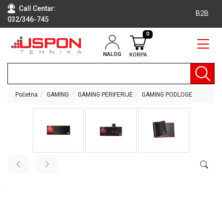
Call Centar:
B2B
032/346-745
0
NALOG
KORPA
RAČUNARI
BELA
TEHNIKA
Početna
GAMING
GAMING PERIFERIJE
GAMING PODLOGE
KLIME I
DODATNA
OPREMA
TV,
AUDIO,
VIDEO
LAPTOP I
TABLET
RAČUNARI