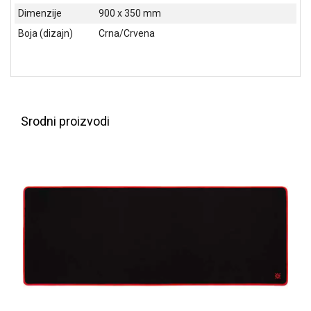
NADZOR I
Dimenzije
900 x 350 mm
SIGURNOSNA
Boja (dizajn)
Crna/Crvena
OPREMA
SOFTWARE
KABLOVI I
ADAPTERI
Srodni proizvodi
KANCELARIJSKI
MATERIJAL
SVE
ZA
KUĆU
ŠKOLSKI
PRIBOR
BICIKLE
I
FITNES