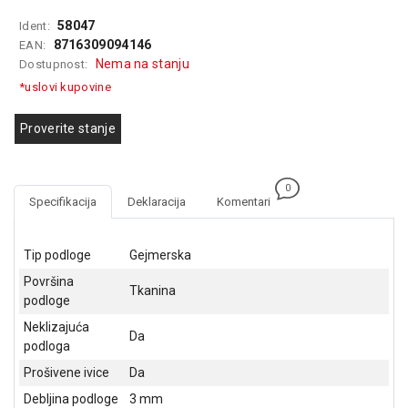
GAMING
58047
Ident:
8716309094146
EAN:
EELEKTRO
Nema na stanju
Dostupnost:
ZAŠTITA
*uslovi kupovine
SOLARNI
SISTEMI
Proverite stanje
MREŽNA
OPREMA
0
Specifikacija
Deklaracija
Komentari
ŠTAMPAČI,
SKENERI I
FOTOKOPIRI
Tip podloge
Gejmerska
Površina
FOTOAPARATI
Tkanina
podloge
I KAMERE
Neklizajuća
Da
GPS
podloga
NAVIGACIJE
Prošivene ivice
Da
VIDEO
Debljina podloge
3 mm