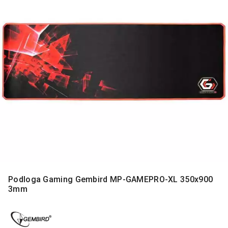
MONITORI
I
DODATNA
OPREMA
MOBILNI I
FIKSNI
TELEFONI
MALI
KUĆNI
APARATI
NEGA
LICA I
TELA
RAČUNARSKE
Podloga Gaming Gembird MP-GAMEPRO-XL 350x900
KOMPONENTE
3mm
RAČUNARSKE
PERIFERIJE