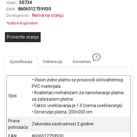
50734
Ident:
GAMING
8606012759930
EAN:
Nema na stanju
Dostupnost:
EELEKTRO
*uslovi kupovine
ZAŠTITA
SOLARNI
Proverite stanje
SISTEMI
MREŽNA
0
OPREMA
Specifikacija
Deklaracija
Komentari
ŠTAMPAČI,
SKENERI I
• Vision zidno platno se proizvodi od kvalitetnog
FOTOKOPIRI
PVC materijala
• Kvalitetan mehanizam za namotavanje platna
Opis
FOTOAPARATI
sa zatezačem platna
I KAMERE
• Faktor uveličavanja je 1.0 (nema uveličavanja)
• Dimenzije platna: 200×200 cm
GPS
Prava
NAVIGACIJE
Zakonska saobraznost 2 godine
potrošača:
VIDEO
EAN:
8606012759930