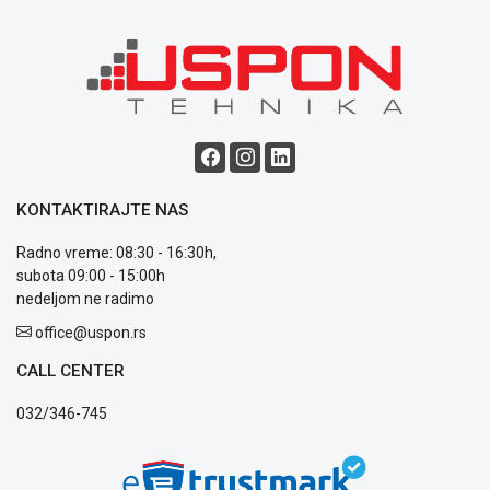
Blog
Način
plaćanja
Isporuka
Podrška
KONTAKTIRAJTE NAS
Opšti
uslovi
Radno vreme: 08:30 - 16:30h,
poslovanja
subota 09:00 - 15:00h
Saobraznost
nedeljom ne radimo
i
reklamacije
office@uspon.rs
Usluge
CALL CENTER
prijava
kvara
032/346-745
Politika
privatnosti
Politika