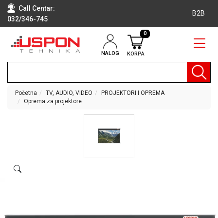
Call Centar:
B2B
032/346-745
0
NALOG
KORPA
RAČUNARI
BELA
TEHNIKA
Početna
TV, AUDIO, VIDEO
PROJEKTORI I OPREMA
Oprema za projektore
KLIME I
DODATNA
OPREMA
TV,
AUDIO,
VIDEO
LAPTOP I
TABLET
RAČUNARI