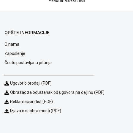
**cene su izražene u RSD
ALAT I
BAŠTA
OUTLET
OPŠTE INFORMACIJE
KRIPTO
O nama
IGRAČKE
Zaposlenje
Često postavljana pitanja
Ugovor o prodaji (PDF)
Obrazac za odustanak od ugovora na daljinu (PDF)
Reklamacioni list (PDF)
Izjava o saobraznosti (PDF)