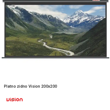
MONITORI
I
DODATNA
OPREMA
MOBILNI I
FIKSNI
TELEFONI
MALI
KUĆNI
APARATI
NEGA
LICA I
TELA
RAČUNARSKE
Platno zidno Vision 200x200
KOMPONENTE
RAČUNARSKE
PERIFERIJE