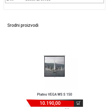
NADZOR I
SIGURNOSNA
OPREMA
SOFTWARE
Srodni proizvodi
KABLOVI I
ADAPTERI
KANCELARIJSKI
MATERIJAL
SVE
ZA
KUĆU
ŠKOLSKI
PRIBOR
Platno VEGA WS S 150
BICIKLE
I
10.190,00
FITNES