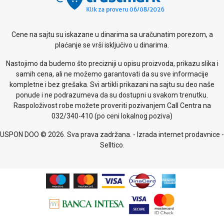
o
kolačićima
Provera
garancije
Cene na sajtu su iskazane u dinarima sa uračunatim porezom, a
OUTLET
plaćanje se vrši isključivo u dinarima.
Kontakt
Nastojimo da budemo što precizniji u opisu proizvoda, prikazu slika i
WEB
samih cena, ali ne možemo garantovati da su sve informacije
KREDIT
kompletne i bez grešaka. Svi artikli prikazani na sajtu su deo naše
ponude i ne podrazumeva da su dostupni u svakom trenutku.
Raspoloživost robe možete proveriti pozivanjem Call Centra na
032/340-410 (po ceni lokalnog poziva)
USPON DOO © 2026. Sva prava zadržana. -
Izrada internet prodavnice
-
Selltico.