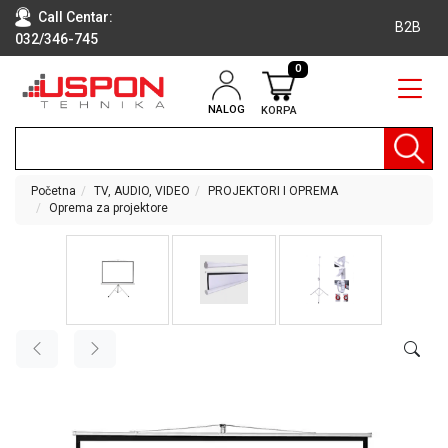
Call Centar:
B2B
032/346-745
0
NALOG
KORPA
RAČUNARI
BELA
TEHNIKA
Početna
TV, AUDIO, VIDEO
PROJEKTORI I OPREMA
Oprema za projektore
KLIME I
DODATNA
OPREMA
TV,
AUDIO,
VIDEO
LAPTOP I
TABLET
RAČUNARI