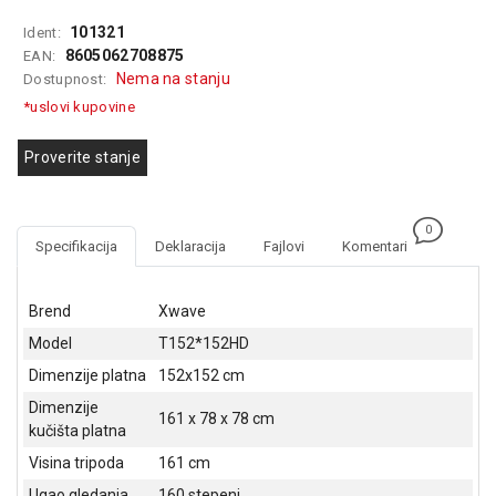
GAMING
101321
Ident:
8605062708875
EAN:
EELEKTRO
Nema na stanju
Dostupnost:
ZAŠTITA
*uslovi kupovine
SOLARNI
SISTEMI
Proverite stanje
MREŽNA
OPREMA
0
Specifikacija
Deklaracija
Fajlovi
Komentari
ŠTAMPAČI,
SKENERI I
FOTOKOPIRI
Brend
Xwave
Model
T152*152HD
FOTOAPARATI
I KAMERE
Dimenzije platna
152x152 cm
Dimenzije
GPS
161 x 78 x 78 cm
kučišta platna
NAVIGACIJE
Visina tripoda
161 cm
VIDEO
Ugao gledanja
160 stepeni