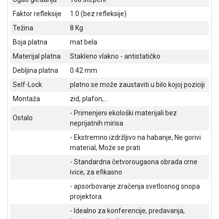
NADZOR I
Faktor refleksije
1.0 (bez refleksije)
SIGURNOSNA
OPREMA
Težina
8 Kg
Boja platna
mat bela
SOFTWARE
Materijal platna
Stakleno vlakno - antistatičko
KABLOVI I
Debljina platna
0.42 mm
ADAPTERI
Self-Lock
platno se može zaustaviti u bilo kojoj poziciji
KANCELARIJSKI
Montaža
zid, plafon,...
MATERIJAL
- Primenjeni ekološki materijali bez
Ostalo
SVE
neprijatnih mirisa
ZA
- Ekstremno izdržljivo na habanje, Ne gorivi
KUĆU
material, Može se prati
ŠKOLSKI
- Standardna četvorougaona obrada crne
PRIBOR
ivice, za efikasno
- apsorbovanje zračenja svetlosnog snopa
BICIKLE
projektora
I
FITNES
- Idealno za konferencije, predavanja,