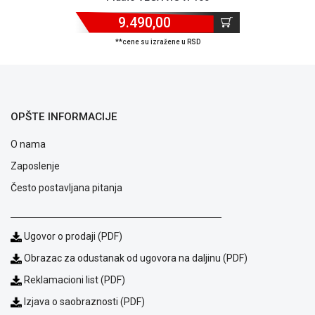
9.490,00
**cene su izražene u RSD
OPŠTE INFORMACIJE
O nama
Zaposlenje
Često postavljana pitanja
Ugovor o prodaji (PDF)
Blog
Obrazac za odustanak od ugovora na daljinu (PDF)
Način
plaćanja
Reklamacioni list (PDF)
Isporuka
Izjava o saobraznosti (PDF)
Podrška