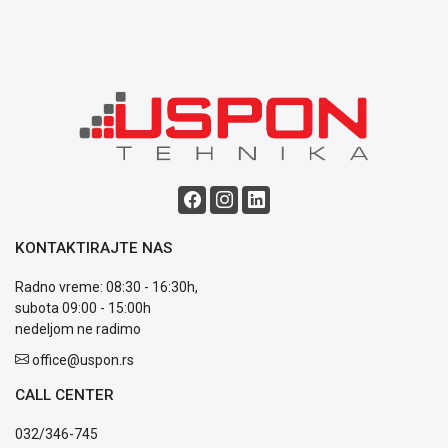
Opšti
uslovi
poslovanja
Saobraznost
i
reklamacije
Usluge
prijava
kvara
Politika
privatnosti
Politika
KONTAKTIRAJTE NAS
o
kolačićima
Radno vreme: 08:30 - 16:30h,
Provera
subota 09:00 - 15:00h
garancije
nedeljom ne radimo
OUTLET
office@uspon.rs
Kontakt
WEB
CALL CENTER
KREDIT
032/346-745