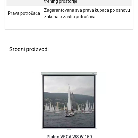
trening prostorije
ALAT I
Zagarantovana sva prava kupaca po osnovu
BAŠTA
Prava potrošača
zakona o zaštiti potrošača.
OUTLET
KRIPTO
Srodni proizvodi
IGRAČKE
Platno VEGA WS W 150