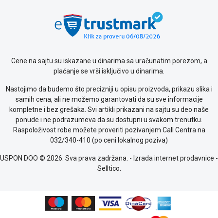
Cene na sajtu su iskazane u dinarima sa uračunatim porezom, a
plaćanje se vrši isključivo u dinarima.
Nastojimo da budemo što precizniji u opisu proizvoda, prikazu slika i
samih cena, ali ne možemo garantovati da su sve informacije
kompletne i bez grešaka. Svi artikli prikazani na sajtu su deo naše
ponude i ne podrazumeva da su dostupni u svakom trenutku.
Raspoloživost robe možete proveriti pozivanjem Call Centra na
032/340-410 (po ceni lokalnog poziva)
USPON DOO © 2026. Sva prava zadržana. -
Izrada internet prodavnice
-
Selltico.