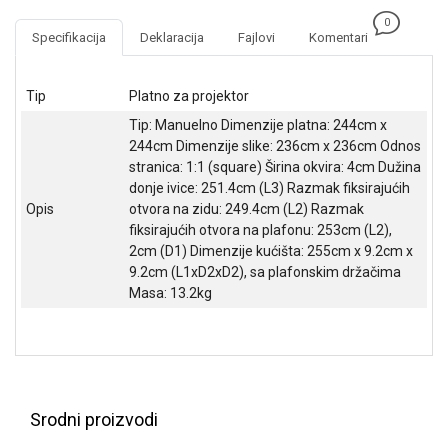
NADZOR I
0
SIGURNOSNA
Specifikacija
Deklaracija
Fajlovi
Komentari
OPREMA
SOFTWARE
Tip
Platno za projektor
Tip: Manuelno Dimenzije platna: 244cm x
KABLOVI I
244cm Dimenzije slike: 236cm x 236cm Odnos
ADAPTERI
stranica: 1:1 (square) Širina okvira: 4cm Dužina
donje ivice: 251.4cm (L3) Razmak fiksirajućih
KANCELARIJSKI
MATERIJAL
Opis
otvora na zidu: 249.4cm (L2) Razmak
fiksirajućih otvora na plafonu: 253cm (L2),
SVE
2cm (D1) Dimenzije kućišta: 255cm x 9.2cm x
ZA
9.2cm (L1xD2xD2), sa plafonskim držačima
KUĆU
Masa: 13.2kg
ŠKOLSKI
PRIBOR
BICIKLE
I
Srodni proizvodi
FITNES