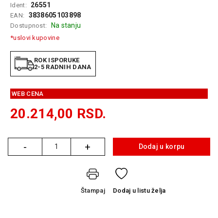
26551
Ident:
GAMING
3838605103898
EAN:
Na stanju
Dostupnost:
EELEKTRO
ZAŠTITA
*uslovi kupovine
SOLARNI
ROK ISPORUKE
SISTEMI
2-5 RADNIH DANA
MREŽNA
WEB CENA
OPREMA
20.214,00
RSD.
ŠTAMPAČI,
SKENERI I
FOTOKOPIRI
-
+
Dodaj u korpu
Količina
FOTOAPARATI
I KAMERE
GPS
Štampaj
Dodaj
u listu želja
NAVIGACIJE
VIDEO