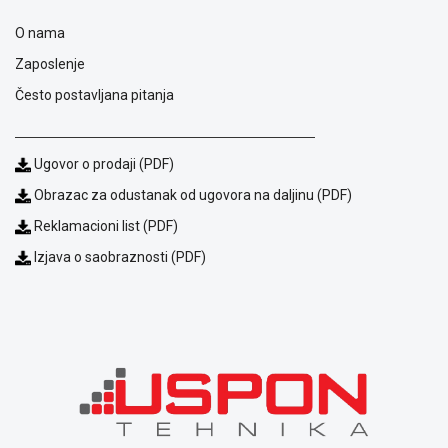
O nama
Zaposlenje
Često postavljana pitanja
Ugovor o prodaji (PDF)
Obrazac za odustanak od ugovora na daljinu (PDF)
Reklamacioni list (PDF)
Izjava o saobraznosti (PDF)
Blog
Način
plaćanja
Isporuka
Podrška
Opšti
uslovi
poslovanja
Saobraznost