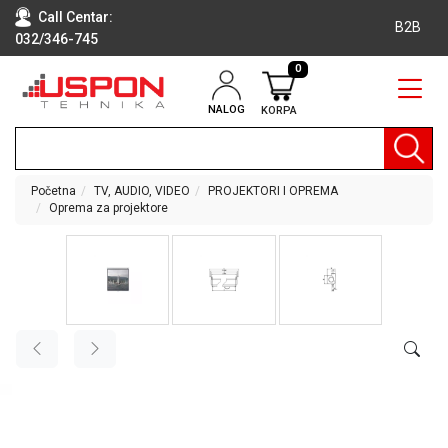
Call Centar:
B2B
032/346-745
0
NALOG
KORPA
RAČUNARI
BELA
TEHNIKA
Početna
TV, AUDIO, VIDEO
PROJEKTORI I OPREMA
Oprema za projektore
KLIME I
DODATNA
OPREMA
TV,
AUDIO,
VIDEO
LAPTOP I
TABLET
RAČUNARI