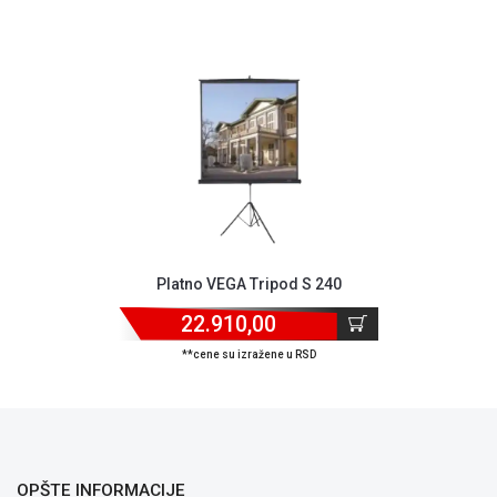
ALAT I
BAŠTA
OUTLET
KRIPTO
IGRAČKE
Platno VEGA Tripod S 240
22.910,00
**cene su izražene u RSD
OPŠTE INFORMACIJE