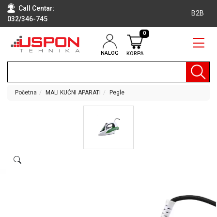
Call Centar:
B2B
032/346-745
0
NALOG
KORPA
RAČUNARI
BELA
TEHNIKA
Početna
MALI KUĆNI APARATI
Pegle
KLIME I
DODATNA
OPREMA
TV,
AUDIO,
VIDEO
LAPTOP I
TABLET
RAČUNARI