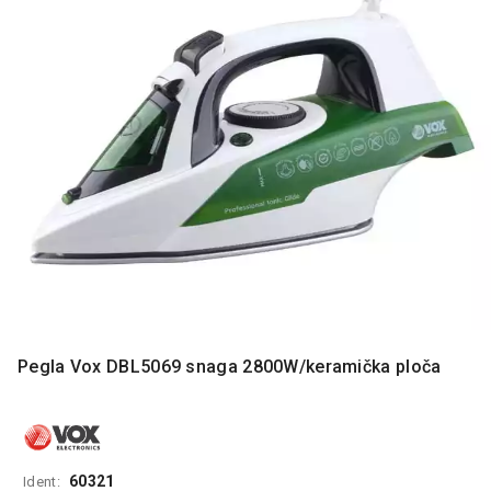
MONITORI
I
DODATNA
OPREMA
MOBILNI I
FIKSNI
TELEFONI
MALI
KUĆNI
APARATI
NEGA
LICA I
TELA
Pegla Vox DBL5069 snaga 2800W/keramička ploča
RAČUNARSKE
KOMPONENTE
RAČUNARSKE
PERIFERIJE
60321
Ident: