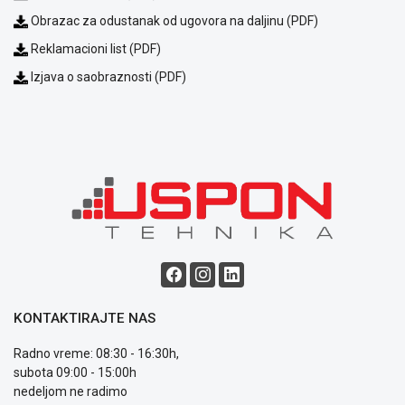
Obrazac za odustanak od ugovora na daljinu (PDF)
Reklamacioni list (PDF)
Izjava o saobraznosti (PDF)
Blog
Način
plaćanja
Isporuka
Podrška
Opšti
uslovi
poslovanja
Saobraznost
KONTAKTIRAJTE NAS
i
reklamacije
Radno vreme: 08:30 - 16:30h,
Usluge
subota 09:00 - 15:00h
prijava
nedeljom ne radimo
kvara