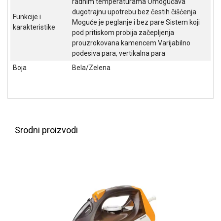
radnim temperaturama Omogućava
NADZOR I
dugotrajnu upotrebu bez čestih čišćenja
SIGURNOSNA
Funkcije i
Moguće je peglanje i bez pare Sistem koji
OPREMA
karakteristike
pod pritiskom probija začepljenja
prouzrokovana kamencem Varijabilno
SOFTWARE
podesiva para, vertikalna para
KABLOVI I
Boja
Bela/Zelena
ADAPTERI
KANCELARIJSKI
MATERIJAL
SVE
Srodni proizvodi
ZA
KUĆU
ŠKOLSKI
PRIBOR
BICIKLE
I
FITNES