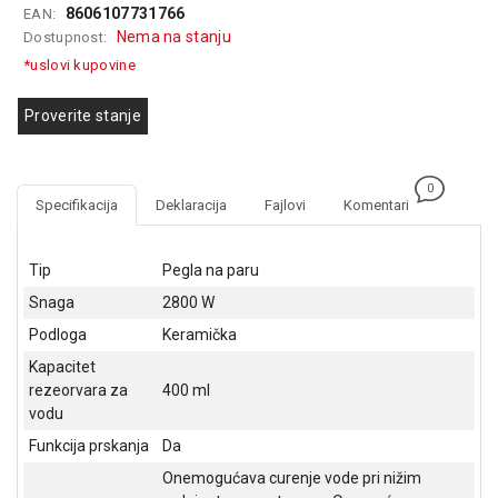
8606107731766
EAN:
GAMING
Nema na stanju
Dostupnost:
EELEKTRO
*uslovi kupovine
ZAŠTITA
Proverite stanje
SOLARNI
SISTEMI
0
MREŽNA
Specifikacija
Deklaracija
Fajlovi
Komentari
OPREMA
ŠTAMPAČI,
Tip
Pegla na paru
SKENERI I
Snaga
2800 W
FOTOKOPIRI
Podloga
Keramička
FOTOAPARATI
Kapacitet
I KAMERE
rezeorvara za
400 ml
vodu
GPS
NAVIGACIJE
Funkcija prskanja
Da
Onemogućava curenje vode pri nižim
VIDEO