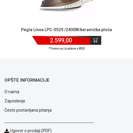
ALAT I
BAŠTA
OUTLET
Pegla Linea LPC-0529 /2400W/keramička ploča
KRIPTO
2.599,00
IGRAČKE
**cene su izražene u RSD
OPŠTE INFORMACIJE
O nama
Zaposlenje
Često postavljana pitanja
Ugovor o prodaji (PDF)