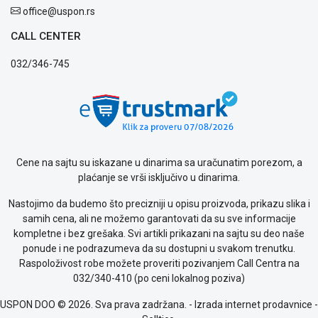
office@uspon.rs
Politika
privatnosti
CALL CENTER
Politika
o
032/346-745
kolačićima
Provera
garancije
OUTLET
Kontakt
WEB
Cene na sajtu su iskazane u dinarima sa uračunatim porezom, a
KREDIT
plaćanje se vrši isključivo u dinarima.
Nastojimo da budemo što precizniji u opisu proizvoda, prikazu slika i
samih cena, ali ne možemo garantovati da su sve informacije
kompletne i bez grešaka. Svi artikli prikazani na sajtu su deo naše
ponude i ne podrazumeva da su dostupni u svakom trenutku.
Raspoloživost robe možete proveriti pozivanjem Call Centra na
032/340-410 (po ceni lokalnog poziva)
USPON DOO © 2026. Sva prava zadržana. -
Izrada internet prodavnice
-