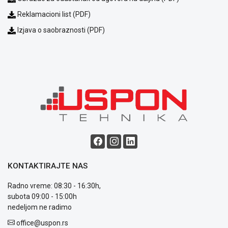
Reklamacioni list (PDF)
Izjava o saobraznosti (PDF)
Blog
Način
plaćanja
Isporuka
Podrška
Opšti
uslovi
poslovanja
KONTAKTIRAJTE NAS
Saobraznost
i
Radno vreme: 08:30 - 16:30h,
reklamacije
subota 09:00 - 15:00h
Usluge
nedeljom ne radimo
prijava
kvara
office@uspon.rs