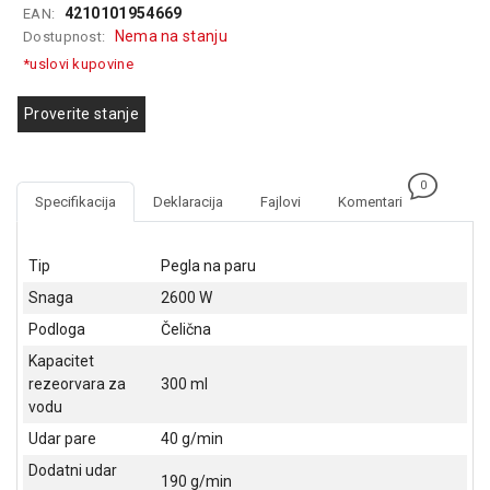
4210101954669
EAN:
GAMING
Nema na stanju
Dostupnost:
EELEKTRO
*uslovi kupovine
ZAŠTITA
Proverite stanje
SOLARNI
SISTEMI
0
MREŽNA
Specifikacija
Deklaracija
Fajlovi
Komentari
OPREMA
ŠTAMPAČI,
Tip
Pegla na paru
SKENERI I
Snaga
2600 W
FOTOKOPIRI
Podloga
Čelična
FOTOAPARATI
Kapacitet
I KAMERE
rezeorvara za
300 ml
vodu
GPS
NAVIGACIJE
Udar pare
40 g/min
Dodatni udar
VIDEO
190 g/min