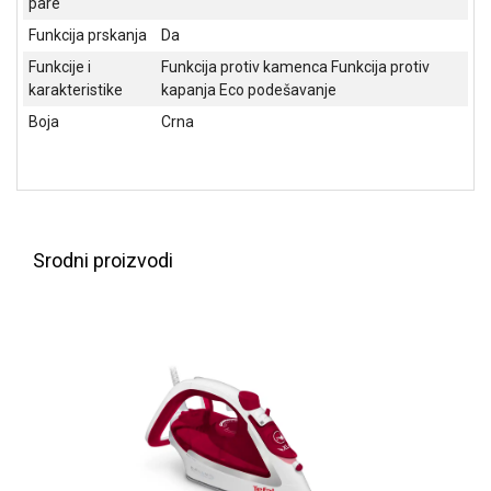
pare
NADZOR I
SIGURNOSNA
Funkcija prskanja
Da
OPREMA
Funkcije i
Funkcija protiv kamenca Funkcija protiv
karakteristike
kapanja Eco podešavanje
SOFTWARE
Boja
Crna
KABLOVI I
ADAPTERI
KANCELARIJSKI
MATERIJAL
Srodni proizvodi
SVE
ZA
KUĆU
ŠKOLSKI
PRIBOR
BICIKLE
I
FITNES