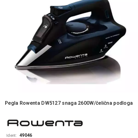
MONITORI
I
DODATNA
OPREMA
MOBILNI I
FIKSNI
TELEFONI
MALI
KUĆNI
APARATI
NEGA
LICA I
TELA
Pegla Rowenta DW5127 snaga 2600W/čelična podloga
RAČUNARSKE
KOMPONENTE
RAČUNARSKE
PERIFERIJE
49046
Ident: