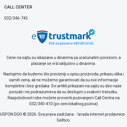
Politika
CALL CENTER
privatnosti
Politika
032/346-745
o
kolačićima
Provera
garancije
OUTLET
Kontakt
WEB
Cene na sajtu su iskazane u dinarima sa uračunatim porezom, a
KREDIT
plaćanje se vrši isključivo u dinarima.
Nastojimo da budemo što precizniji u opisu proizvoda, prikazu slika i
samih cena, ali ne možemo garantovati da su sve informacije
kompletne i bez grešaka. Svi artikli prikazani na sajtu su deo naše
ponude i ne podrazumeva da su dostupni u svakom trenutku.
Raspoloživost robe možete proveriti pozivanjem Call Centra na
032/340-410 (po ceni lokalnog poziva)
USPON DOO © 2026. Sva prava zadržana. -
Izrada internet prodavnice
-
Selltico.