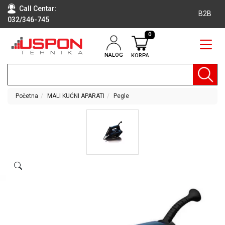
Call Centar:
B2B
032/346-745
0
NALOG
KORPA
RAČUNARI
BELA
TEHNIKA
Početna
MALI KUĆNI APARATI
Pegle
KLIME I
DODATNA
OPREMA
TV,
AUDIO,
VIDEO
LAPTOP I
TABLET
RAČUNARI