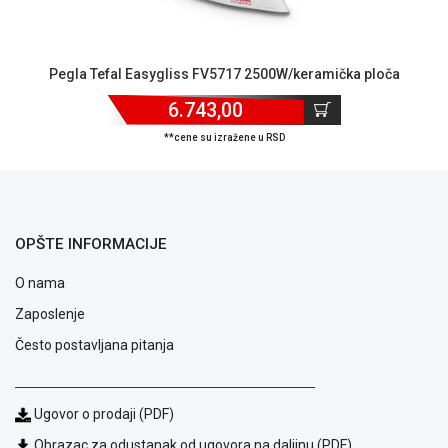
ALAT I
BAŠTA
Pegla Tefal Easygliss FV5717 2500W/keramička ploča
OUTLET
6.743,00
KRIPTO
**cene su izražene u RSD
IGRAČKE
OPŠTE INFORMACIJE
O nama
Zaposlenje
Često postavljana pitanja
Ugovor o prodaji (PDF)
Obrazac za odustanak od ugovora na daljinu (PDF)