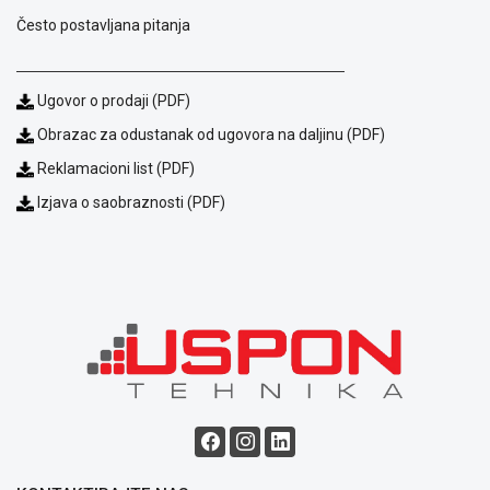
Često postavljana pitanja
Ugovor o prodaji (PDF)
Obrazac za odustanak od ugovora na daljinu (PDF)
Reklamacioni list (PDF)
Izjava o saobraznosti (PDF)
Blog
Način
plaćanja
Isporuka
Podrška
Opšti
uslovi
poslovanja
Saobraznost
i
reklamacije