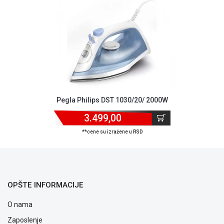
ALAT I
BAŠTA
OUTLET
KRIPTO
IGRAČKE
Pegla Philips DST 1030/20/ 2000W
3.499,00
**cene su izražene u RSD
OPŠTE INFORMACIJE
O nama
Zaposlenje