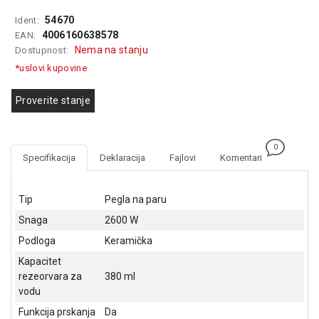
GAMING
54670
Ident:
4006160638578
EAN:
EELEKTRO
Nema na stanju
Dostupnost:
ZAŠTITA
*uslovi kupovine
SOLARNI
SISTEMI
Proverite stanje
MREŽNA
OPREMA
0
Specifikacija
Deklaracija
Fajlovi
Komentari
ŠTAMPAČI,
SKENERI I
FOTOKOPIRI
Tip
Pegla na paru
Snaga
2600 W
FOTOAPARATI
I KAMERE
Podloga
Keramička
Kapacitet
GPS
rezeorvara za
380 ml
NAVIGACIJE
vodu
VIDEO
Funkcija prskanja
Da