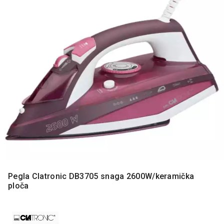
MONITORI
I
DODATNA
OPREMA
MOBILNI I
FIKSNI
TELEFONI
MALI
KUĆNI
APARATI
NEGA
LICA I
TELA
RAČUNARSKE
Pegla Clatronic DB3705 snaga 2600W/keramička
KOMPONENTE
ploča
RAČUNARSKE
PERIFERIJE