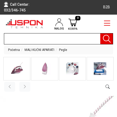
Call Centar:
B2B
032/346-745
0
NALOG
KORPA
RAČUNARI
BELA
TEHNIKA
Početna
MALI KUĆNI APARATI
Pegle
KLIME I
DODATNA
OPREMA
TV,
AUDIO,
VIDEO
LAPTOP I
TABLET
RAČUNARI