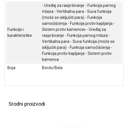
NADZOR I
- Uređaj za raspršivanje - Funkcija parnog
SIGURNOSNA
mlaza - Vertikalna para - Suva funkcija
OPREMA
(može se isključiti para) - Funkcija
samočišćenja - Funkcija protiv kapljanja -
SOFTWARE
Funkcije i
Sistem protiv kamencav - Uređaj za
karakteristike
raspršivanje - Funkcija parnog mlaza -
KABLOVI I
Vertikalna para - Suva funkcija (može se
ADAPTERI
isključiti para) - Funkcija samočišćenja -
Funkcija protiv kapljanja - Sistem protiv
KANCELARIJSKI
kamenca
MATERIJAL
Boja
Bordo/Bela
SVE
ZA
KUĆU
ŠKOLSKI
PRIBOR
Srodni proizvodi
BICIKLE
I
FITNES