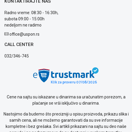
KONTAKTIRAJTE NAS
Usluge
prijava
Radno vreme: 08:30 - 16:30h,
kvara
subota 09:00 - 15:00h
Politika
nedeljom ne radimo
privatnosti
Politika
office@uspon.rs
o
CALL CENTER
kolačićima
Provera
032/346-745
garancije
OUTLET
Kontakt
WEB
KREDIT
Cene na sajtu su iskazane u dinarima sa uračunatim porezom, a
plaćanje se vrši isključivo u dinarima.
Nastojimo da budemo što precizniji u opisu proizvoda, prikazu slika i
samih cena, ali ne možemo garantovati da su sve informacije
kompletne i bez grešaka. Svi artikli prikazani na sajtu su deo naše