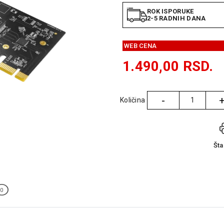
ROK ISPORUKE
2-5 RADNIH DANA
WEB CENA
1.490,00
RSD.
-
Količina
Količina
Št
0