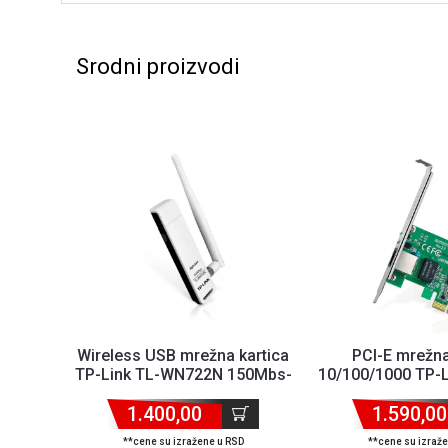
Srodni proizvodi
Wireless USB mrežna kartica
PCI-E mrežna
TP-Link TL-WN722N 150Mbs-
10/100/1000 TP-
2.4GHz-100mW-4dB
1.400,00
1.590,00
**cene su izražene u RSD
**cene su izraž