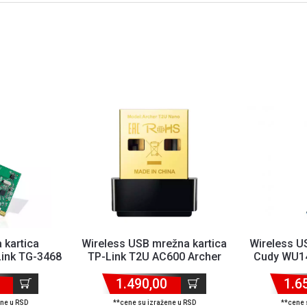
 kartica
Wireless USB mrežna kartica
Wireless U
Link TG-3468
TP-Link T2U AC600 Archer
Cudy WU1
1.490,00
1.6
ene u RSD
**cene su izražene u RSD
**cene 