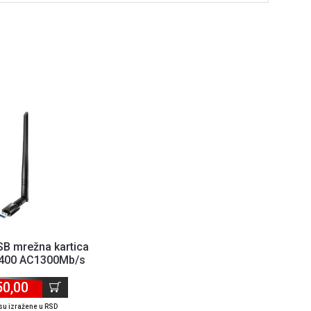
SB mrežna kartica
400 AC1300Mb/s
50,00
su izražene u RSD