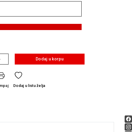
+
Dodaj u korpu
ampaj
Dodaj
u listu želja