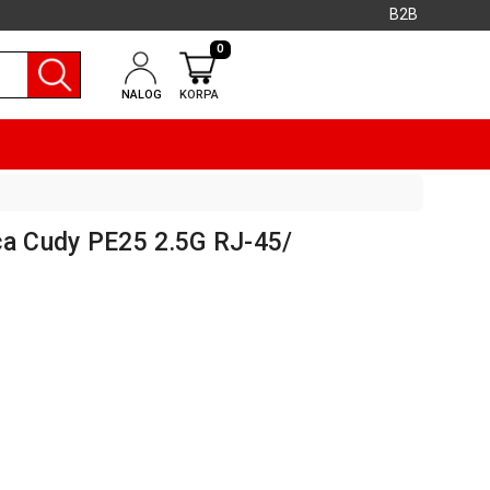
B2B
0
NALOG
KORPA
ca Cudy PE25 2.5G RJ-45/