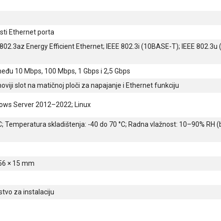
osti Ethernet porta
E 802.3az Energy Efficient Ethernet; IEEE 802.3i (10BASE-T); IEEE 802.
đu 10 Mbps, 100 Mbps, 1 Gbps i 2,5 Gbps
oviji slot na matičnoj ploči za napajanje i Ethernet funkciju
ows Server 2012–2022; Linux
; Temperatura skladištenja: -40 do 70 °C; Radna vlažnost: 10–90% RH (b
 56 × 15 mm
tvo za instalaciju