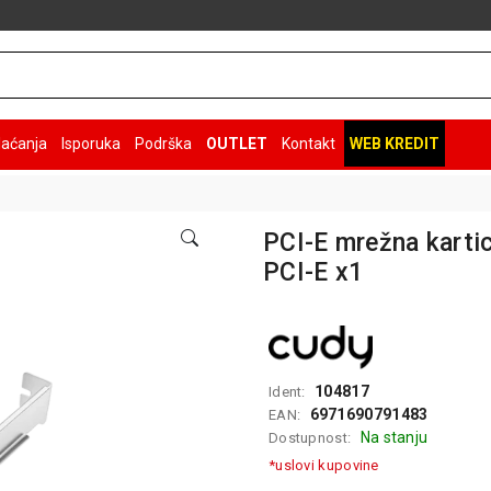
laćanja
Isporuka
Podrška
OUTLET
Kontakt
WEB KREDIT
PCI-E mrežna karti
PCI-E x1
104817
Ident:
6971690791483
EAN:
Na stanju
Dostupnost:
*uslovi kupovine