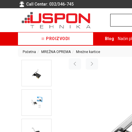
Call Centar:
032/346-745
PROIZVODI
Blog
Način p
Početna
MREŽNA OPREMA
Mrežne kartice