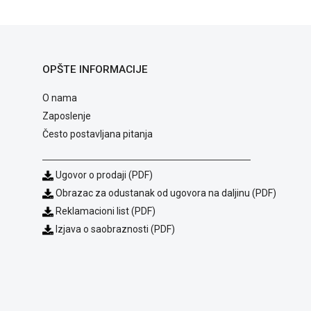
OPŠTE INFORMACIJE
O nama
Zaposlenje
Često postavljana pitanja
Ugovor o prodaji (PDF)
Obrazac za odustanak od ugovora na daljinu (PDF)
Reklamacioni list (PDF)
Izjava o saobraznosti (PDF)