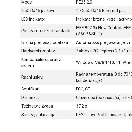
Model
PE25 2.0
2.5G RJ45 portovi
1 × 2.5G RJ45 Ethernet port
LED indikator
Indikator brzine, veze i aktivn
IEEE 802.3x Flow Control; IEE
Podržani mrežni standardi
(2.5GBASE-T)
Brzina prenosa podataka
Automatsko pregovaranje izme
Hardverski zahtevi
Zahteva PCI Express 2.1 x1 ili n
Kompatibilni operativni
Windows 7/8/8.1/10/11; Wind
sistemi
Radna temperatura: 0 do 70 °C
Radni uslovi
kondenzacije)
Sertifikati
FCC, CE
Dimenzije
Glavni deo (bez nosača): 64 ×
Težina proizvoda
37,2 g
Sadržaj pakovanja
PE25; Low-Profile nosač; Uputs