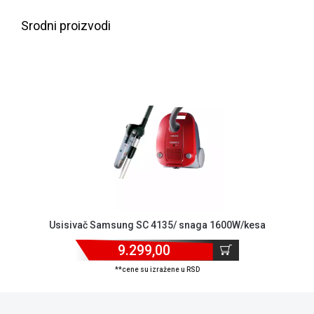
ALAT I
Srodni proizvodi
BAŠTA
OUTLET
KRIPTO
IGRAČKE
Usisivač Samsung SC 4135/ snaga 1600W/kesa
9.299,00
**cene su izražene u RSD