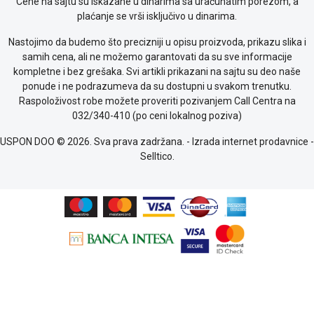
Cene na sajtu su iskazane u dinarima sa uračunatim porezom, a
plaćanje se vrši isključivo u dinarima.
Nastojimo da budemo što precizniji u opisu proizvoda, prikazu slika i
samih cena, ali ne možemo garantovati da su sve informacije
kompletne i bez grešaka. Svi artikli prikazani na sajtu su deo naše
ponude i ne podrazumeva da su dostupni u svakom trenutku.
Raspoloživost robe možete proveriti pozivanjem Call Centra na
032/340-410 (po ceni lokalnog poziva)
USPON DOO © 2026. Sva prava zadržana. -
Izrada internet prodavnice
-
Selltico.