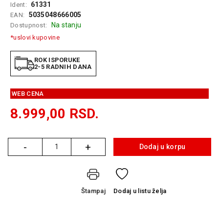
61331
Ident:
GAMING
5035048666005
EAN:
Na stanju
Dostupnost:
EELEKTRO
ZAŠTITA
*uslovi kupovine
SOLARNI
ROK ISPORUKE
SISTEMI
2-5 RADNIH DANA
MREŽNA
WEB CENA
OPREMA
8.999,00
RSD.
ŠTAMPAČI,
SKENERI I
FOTOKOPIRI
-
+
Dodaj u korpu
Količina
FOTOAPARATI
I KAMERE
GPS
Štampaj
Dodaj
u listu želja
NAVIGACIJE
VIDEO