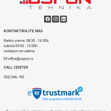
Saobraznost
i
reklamacije
Usluge
prijava
kvara
KONTAKTIRAJTE NAS
Politika
privatnosti
Radno vreme: 08:30 - 16:30h,
Politika
subota 09:00 - 15:00h
o
nedeljom ne radimo
kolačićima
office@uspon.rs
Provera
garancije
CALL CENTER
OUTLET
Kontakt
032/346-745
WEB
KREDIT