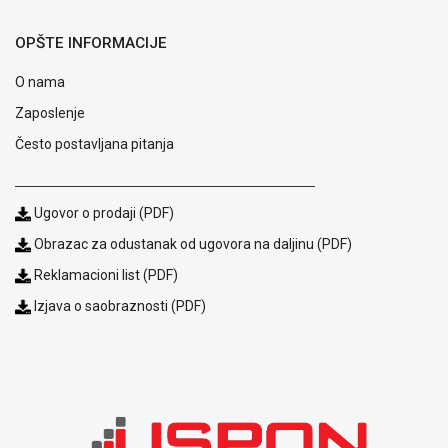
OPŠTE INFORMACIJE
O nama
Zaposlenje
Često postavljana pitanja
Ugovor o prodaji (PDF)
Obrazac za odustanak od ugovora na daljinu (PDF)
Reklamacioni list (PDF)
Blog
Izjava o saobraznosti (PDF)
Način
plaćanja
Isporuka
Podrška
Opšti
uslovi
poslovanja