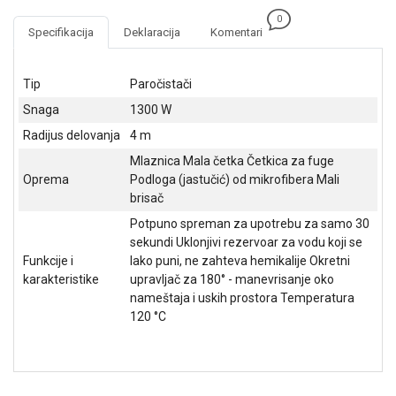
NADZOR I
0
SIGURNOSNA
Specifikacija
Deklaracija
Komentari
OPREMA
SOFTWARE
Tip
Paročistači
Snaga
1300 W
KABLOVI I
ADAPTERI
Radijus delovanja
4 m
Mlaznica Mala četka Četkica za fuge
KANCELARIJSKI
Oprema
Podloga (jastučić) od mikrofibera Mali
MATERIJAL
brisač
SVE
Potpuno spreman za upotrebu za samo 30
ZA
sekundi Uklonjivi rezervoar za vodu koji se
KUĆU
Funkcije i
lako puni, ne zahteva hemikalije Okretni
karakteristike
upravljač za 180° - manevrisanje oko
ŠKOLSKI
nameštaja i uskih prostora Temperatura
PRIBOR
120 °C
BICIKLE
I
FITNES