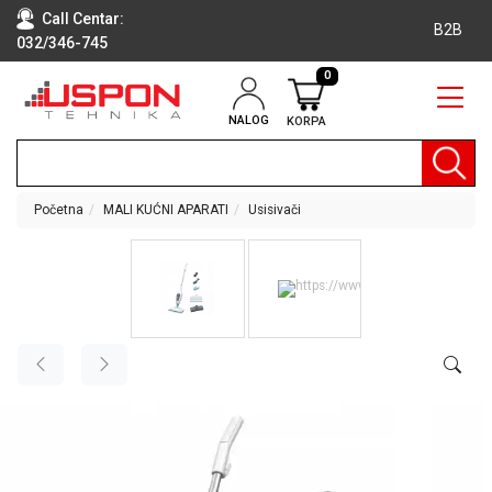
Call Centar:
B2B
032/346-745
0
NALOG
KORPA
RAČUNARI
BELA
TEHNIKA
Početna
MALI KUĆNI APARATI
Usisivači
KLIME I
DODATNA
OPREMA
TV,
AUDIO,
VIDEO
LAPTOP I
TABLET
RAČUNARI