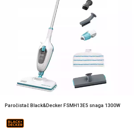
MONITORI
I
DODATNA
OPREMA
MOBILNI I
FIKSNI
TELEFONI
MALI
KUĆNI
APARATI
NEGA
LICA I
TELA
RAČUNARSKE
Paročistač Black&Decker FSMH13E5 snaga 1300W
KOMPONENTE
RAČUNARSKE
PERIFERIJE