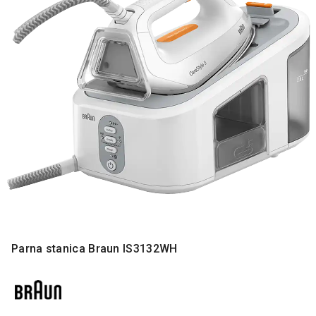
MONITORI
I
DODATNA
OPREMA
MOBILNI I
FIKSNI
TELEFONI
MALI
KUĆNI
APARATI
NEGA
LICA I
TELA
RAČUNARSKE
Parna stanica Braun IS3132WH
KOMPONENTE
RAČUNARSKE
PERIFERIJE