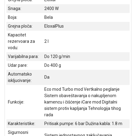
ALAT I
Snaga:
2400 W
BAŠTA
Boja:
Bela
OUTLET
Grejna ploča:
EloxalPlus
Kapacitet
KRIPTO
rezervoara za
2 l
vodu:
IGRAČKE
Varijabilna para:
Do 120 g/min
Udar pare:
Do 400 g
Automatsko
Da
iskljucivanje:
Eco mod Turbo mod Vertkalno peglanje
Sistem obaveštavanja o nakupljenom
Funkcije:
kamencu i čišćenje iCare mod Digitalni
sistem protiv kapljanja Tehnologija tihog
rada
Karakteristike:
Pritisak pumpe: 6 bar Dužina kabla: 1.8 m
Sigurnosni
Sistem jednostavnog zaključavanja