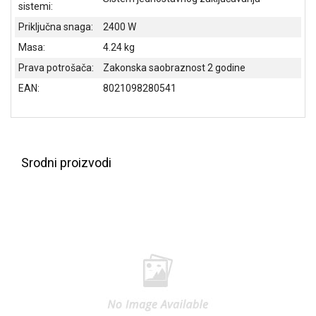
sistemi:
Priključna snaga:
2400 W
Masa:
4.24 kg
Prava potrošača:
Zakonska saobraznost 2 godine
EAN:
8021098280541
Srodni proizvodi