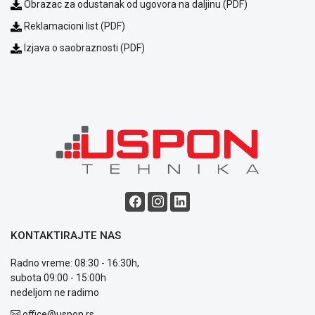
kvara
Obrazac za odustanak od ugovora na daljinu (PDF)
Politika
Reklamacioni list (PDF)
privatnosti
Politika
Izjava o saobraznosti (PDF)
o
kolačićima
Provera
garancije
OUTLET
Kontakt
WEB
KREDIT
KONTAKTIRAJTE NAS
Radno vreme: 08:30 - 16:30h,
subota 09:00 - 15:00h
nedeljom ne radimo
office@uspon.rs