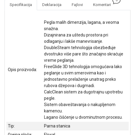
0
NADZOR I
Specifikacija
Deklaracija
Fajlovi
Komentari
SIGURNOSNA
OPREMA
Pegla malih dimenzija, lagana, a veoma
SOFTWARE
snažna.
Dizajnirana za uštedu prostora pri
KABLOVI I
odlaganju i lakše manevrisanje.
ADAPTERI
DoubleSteam tehnologija obezbeđuje
dvostruko više pare što značajno skraćuje
KANCELARIJSKI
vreme peglanja.
MATERIJAL
FreeGlide 3D tehnologija omogućava lako
Opis proizvoda:
peglanje u svim smerovima kao i
SVE
jednostavno prelaženje unatrag preko
ZA
rubova džepova i dugmadi.
KUĆU
CalcClean sistem za dugotrajnu upotrebu
pegle.
ŠKOLSKI
Sistem obaveštavanja o nakupljenom
PRIBOR
kamencu.
BICIKLE
Lagano čišćenje u dvominutnom procesu.
I
Tip:
Parna stanica
FITNES
Grejna ploča:
Eloxal