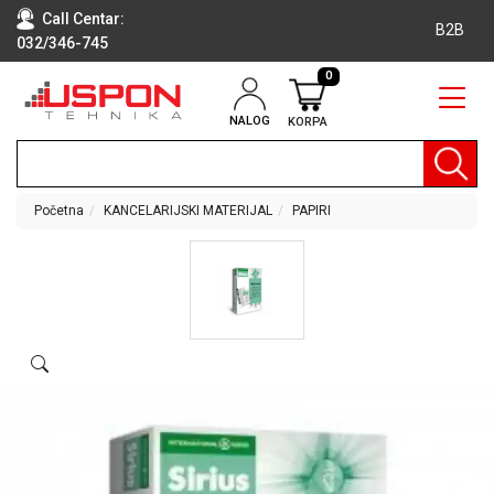
Call Centar:
B2B
032/346-745
0
NALOG
KORPA
RAČUNARI
BELA
TEHNIKA
Početna
KANCELARIJSKI MATERIJAL
PAPIRI
KLIME I
DODATNA
OPREMA
TV,
AUDIO,
VIDEO
LAPTOP I
TABLET
RAČUNARI