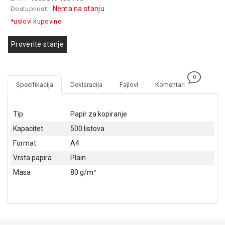
GAMING
Nema na stanju
Dostupnost:
*uslovi kupovine
EELEKTRO
ZAŠTITA
Proverite stanje
SOLARNI
SISTEMI
0
Specifikacija
Deklaracija
Fajlovi
Komentari
MREŽNA
OPREMA
Tip
Papir za kopiranje
ŠTAMPAČI,
Kapacitet
500 listova
SKENERI I
FOTOKOPIRI
Format
A4
Vrsta papira
Plain
FOTOAPARATI
I KAMERE
Masa
80 g/m²
GPS
NAVIGACIJE
VIDEO