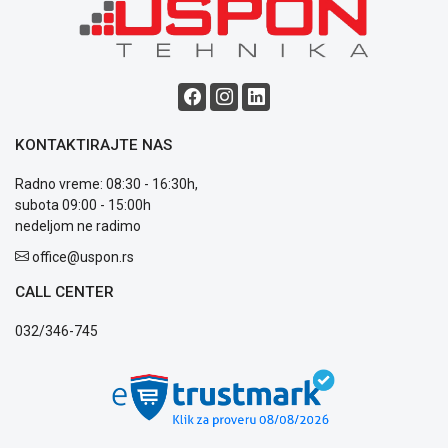
ALAT I
BAŠTA
OUTLET
KRIPTO
KONTAKTIRAJTE NAS
IGRAČKE
Radno vreme: 08:30 - 16:30h,
subota 09:00 - 15:00h
nedeljom ne radimo
office@uspon.rs
Blog
Način
CALL CENTER
plaćanja
Isporuka
032/346-745
Podrška
Opšti
uslovi
poslovanja
Saobraznost
i