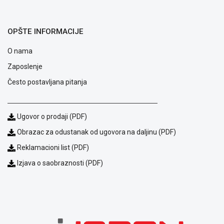
NADZOR I
SIGURNOSNA
OPREMA
OPŠTE INFORMACIJE
SOFTWARE
O nama
KABLOVI I
Zaposlenje
ADAPTERI
Često postavljana pitanja
KANCELARIJSKI
MATERIJAL
Ugovor o prodaji (PDF)
SVE
Obrazac za odustanak od ugovora na daljinu (PDF)
ZA
KUĆU
Reklamacioni list (PDF)
Izjava o saobraznosti (PDF)
ŠKOLSKI
PRIBOR
BICIKLE
I
FITNES