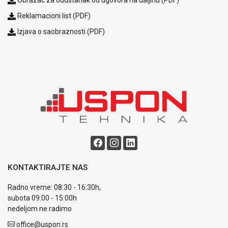
Reklamacioni list (PDF)
Izjava o saobraznosti (PDF)
Blog
Način
plaćanja
Isporuka
Podrška
Opšti
uslovi
poslovanja
KONTAKTIRAJTE NAS
Saobraznost
i
Radno vreme: 08:30 - 16:30h,
reklamacije
subota 09:00 - 15:00h
Usluge
nedeljom ne radimo
prijava
kvara
office@uspon.rs