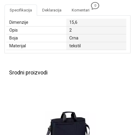
NADZOR I
0
SIGURNOSNA
Specifikacija
Deklaracija
Komentari
OPREMA
Dimenzije
15,6
SOFTWARE
Opis
2
Boja
Crna
KABLOVI I
ADAPTERI
Materijal
tekstil
KANCELARIJSKI
MATERIJAL
Srodni proizvodi
SVE
ZA
KUĆU
ŠKOLSKI
PRIBOR
BICIKLE
I
FITNES