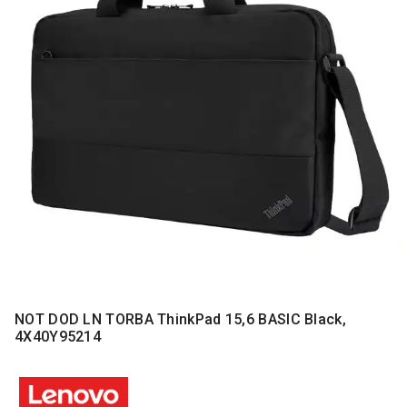
MONITORI
I
DODATNA
OPREMA
MOBILNI I
FIKSNI
TELEFONI
MALI
KUĆNI
APARATI
NEGA
LICA I
TELA
RAČUNARSKE
NOT DOD LN TORBA ThinkPad 15,6 BASIC Black,
KOMPONENTE
4X40Y95214
RAČUNARSKE
PERIFERIJE