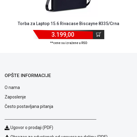
ALAT I
BAŠTA
Torba za Laptop 15.6 Rivacase Biscayne 8335/Crna
OUTLET
3.199,00
KRIPTO
**cene su izražene u RSD
IGRAČKE
OPŠTE INFORMACIJE
O nama
Zaposlenje
Često postavljana pitanja
Ugovor o prodaji (PDF)
Obrazac za odustanak od ugovora na daljinu (PDF)