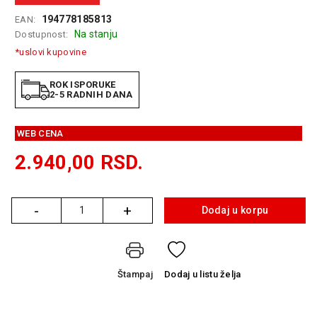
GAMING
194778185813
EAN:
Na stanju
Dostupnost:
EELEKTRO
*uslovi kupovine
ZAŠTITA
SOLARNI
ROK ISPORUKE
2-5 RADNIH DANA
SISTEMI
MREŽNA
WEB CENA
OPREMA
2.940,00
RSD.
ŠTAMPAČI,
SKENERI I
FOTOKOPIRI
-
+
Dodaj u korpu
Količina
FOTOAPARATI
I KAMERE
GPS
Štampaj
Dodaj
u listu želja
NAVIGACIJE
VIDEO