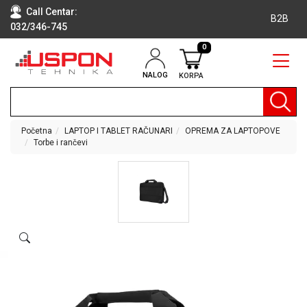
Call Centar:
B2B
032/346-745
0
NALOG
KORPA
RAČUNARI
BELA
TEHNIKA
Početna
LAPTOP I TABLET RAČUNARI
OPREMA ZA LAPTOPOVE
Torbe i rančevi
KLIME I
DODATNA
OPREMA
TV,
AUDIO,
VIDEO
LAPTOP I
TABLET
RAČUNARI