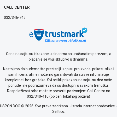
Politika
CALL CENTER
privatnosti
Politika
032/346-745
o
kolačićima
Provera
garancije
OUTLET
Kontakt
WEB
Cene na sajtu su iskazane u dinarima sa uračunatim porezom, a
KREDIT
plaćanje se vrši isključivo u dinarima.
Nastojimo da budemo što precizniji u opisu proizvoda, prikazu slika i
samih cena, ali ne možemo garantovati da su sve informacije
kompletne i bez grešaka. Svi artikli prikazani na sajtu su deo naše
ponude i ne podrazumeva da su dostupni u svakom trenutku.
Raspoloživost robe možete proveriti pozivanjem Call Centra na
032/340-410 (po ceni lokalnog poziva)
USPON DOO © 2026. Sva prava zadržana. -
Izrada internet prodavnice
-
Selltico.