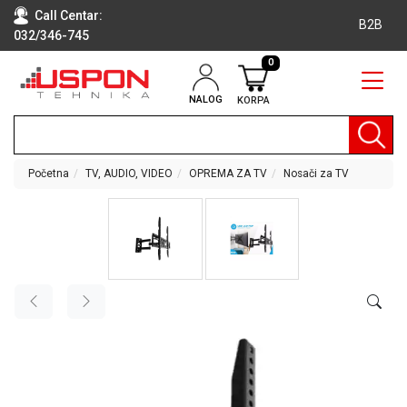
Call Centar:
B2B
032/346-745
0
NALOG
KORPA
RAČUNARI
BELA
TEHNIKA
Početna
TV, AUDIO, VIDEO
OPREMA ZA TV
Nosači za TV
KLIME I
DODATNA
OPREMA
TV,
AUDIO,
VIDEO
LAPTOP I
TABLET
RAČUNARI