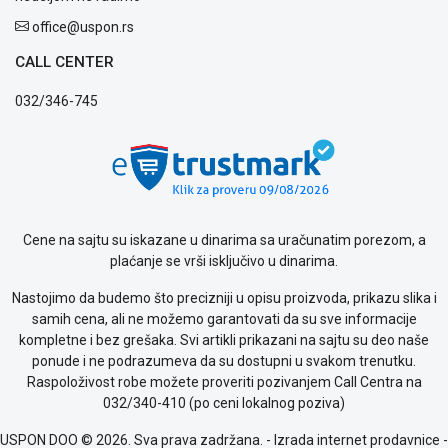
kvara
Politika
office@uspon.rs
privatnosti
CALL CENTER
Politika
o
032/346-745
kolačićima
Provera
garancije
OUTLET
Kontakt
WEB
KREDIT
Cene na sajtu su iskazane u dinarima sa uračunatim porezom, a
plaćanje se vrši isključivo u dinarima.
Nastojimo da budemo što precizniji u opisu proizvoda, prikazu slika i
samih cena, ali ne možemo garantovati da su sve informacije
kompletne i bez grešaka. Svi artikli prikazani na sajtu su deo naše
ponude i ne podrazumeva da su dostupni u svakom trenutku.
Raspoloživost robe možete proveriti pozivanjem Call Centra na
032/340-410 (po ceni lokalnog poziva)
USPON DOO © 2026. Sva prava zadržana. -
Izrada internet prodavnice
-