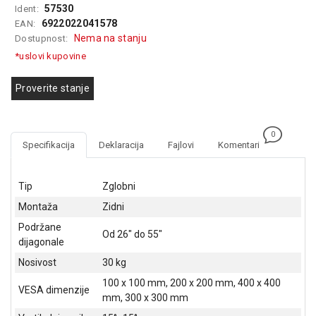
57530
Ident:
GAMING
6922022041578
EAN:
Nema na stanju
Dostupnost:
EELEKTRO
ZAŠTITA
*uslovi kupovine
SOLARNI
Proverite stanje
SISTEMI
MREŽNA
0
OPREMA
Specifikacija
Deklaracija
Fajlovi
Komentari
ŠTAMPAČI,
SKENERI I
Tip
Zglobni
FOTOKOPIRI
Montaža
Zidni
FOTOAPARATI
Podržane
Od 26" do 55"
I KAMERE
dijagonale
Nosivost
30 kg
GPS
NAVIGACIJE
100 x 100 mm, 200 x 200 mm, 400 x 400
VESA dimenzije
mm, 300 x 300 mm
VIDEO