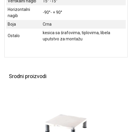
Vertikalni nagib
15° -15°
NADZOR I
SIGURNOSNA
Horizontalni
-90°- + 90°
OPREMA
nagib
Boja
Crna
SOFTWARE
kesica sa šrafovima, tiplovima, libela
Ostalo
KABLOVI I
uputstvo za montažu
ADAPTERI
KANCELARIJSKI
MATERIJAL
SVE
Srodni proizvodi
ZA
KUĆU
ŠKOLSKI
PRIBOR
BICIKLE
I
FITNES