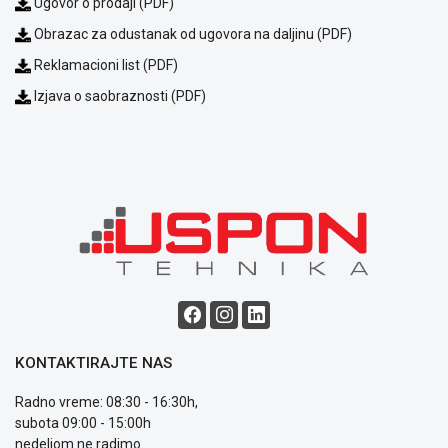
Ugovor o prodaji (PDF)
Obrazac za odustanak od ugovora na daljinu (PDF)
Reklamacioni list (PDF)
Izjava o saobraznosti (PDF)
Blog
Način
plaćanja
Isporuka
Podrška
Opšti
uslovi
poslovanja
Saobraznost
KONTAKTIRAJTE NAS
i
reklamacije
Radno vreme: 08:30 - 16:30h,
Usluge
subota 09:00 - 15:00h
prijava
nedeljom ne radimo