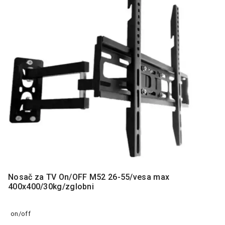
MONITORI
I
DODATNA
OPREMA
MOBILNI I
FIKSNI
TELEFONI
MALI
KUĆNI
APARATI
NEGA
LICA I
TELA
RAČUNARSKE
Nosač za TV On/OFF M52 26-55/vesa max
KOMPONENTE
400x400/30kg/zglobni
RAČUNARSKE
PERIFERIJE
on/off