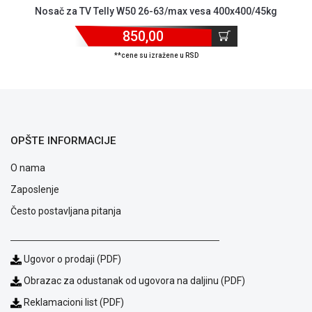
Nosač za TV Telly W50 26-63/max vesa 400x400/45kg
ALAT I
BAŠTA
850,00
OUTLET
**cene su izražene u RSD
KRIPTO
IGRAČKE
OPŠTE INFORMACIJE
O nama
Zaposlenje
Često postavljana pitanja
Ugovor o prodaji (PDF)
Obrazac za odustanak od ugovora na daljinu (PDF)
Reklamacioni list (PDF)