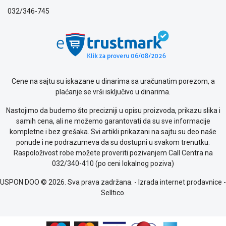
privatnosti
032/346-745
Politika
o
kolačićima
Provera
garancije
OUTLET
Kontakt
Cene na sajtu su iskazane u dinarima sa uračunatim porezom, a
WEB
plaćanje se vrši isključivo u dinarima.
KREDIT
Nastojimo da budemo što precizniji u opisu proizvoda, prikazu slika i
samih cena, ali ne možemo garantovati da su sve informacije
kompletne i bez grešaka. Svi artikli prikazani na sajtu su deo naše
ponude i ne podrazumeva da su dostupni u svakom trenutku.
Raspoloživost robe možete proveriti pozivanjem Call Centra na
032/340-410 (po ceni lokalnog poziva)
USPON DOO © 2026. Sva prava zadržana. -
Izrada internet prodavnice
-
Selltico.