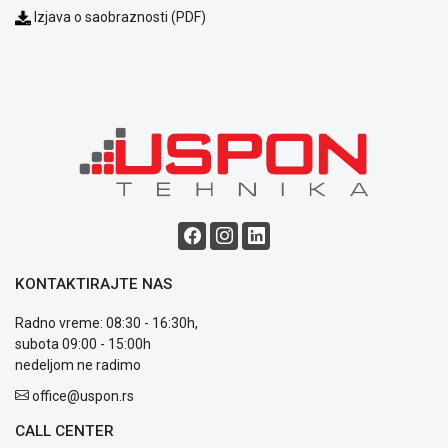
Izjava o saobraznosti (PDF)
Blog
Način
plaćanja
Isporuka
Podrška
Opšti
uslovi
KONTAKTIRAJTE NAS
poslovanja
Saobraznost
Radno vreme: 08:30 - 16:30h,
i
subota 09:00 - 15:00h
reklamacije
nedeljom ne radimo
Usluge
prijava
office@uspon.rs
kvara
CALL CENTER
Politika