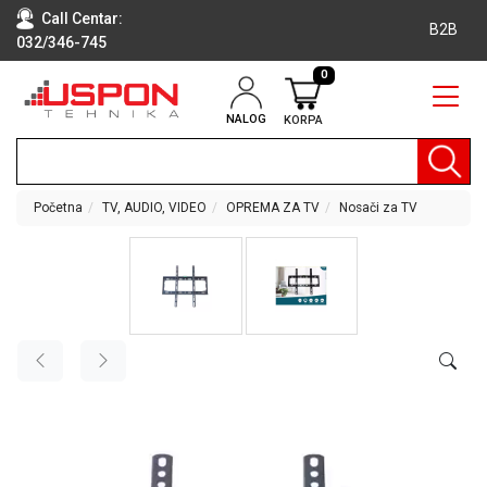
Call Centar:
B2B
032/346-745
0
NALOG
KORPA
RAČUNARI
BELA
TEHNIKA
Početna
TV, AUDIO, VIDEO
OPREMA ZA TV
Nosači za TV
KLIME I
DODATNA
OPREMA
TV,
AUDIO,
VIDEO
LAPTOP I
TABLET
RAČUNARI