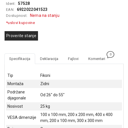
57528
Ident:
GAMING
6922022041523
EAN:
Nema na stanju
Dostupnost:
EELEKTRO
ZAŠTITA
*uslovi kupovine
SOLARNI
Proverite stanje
SISTEMI
MREŽNA
0
OPREMA
Specifikacija
Deklaracija
Fajlovi
Komentari
ŠTAMPAČI,
SKENERI I
Tip
Fiksni
FOTOKOPIRI
Montaža
Zidni
FOTOAPARATI
Podržane
Od 26" do 55"
I KAMERE
dijagonale
Nosivost
25 kg
GPS
NAVIGACIJE
100 x 100 mm, 200 x 200 mm, 400 x 400
VESA dimenzije
mm, 200 x 100 mm, 300 x 300 mm
VIDEO