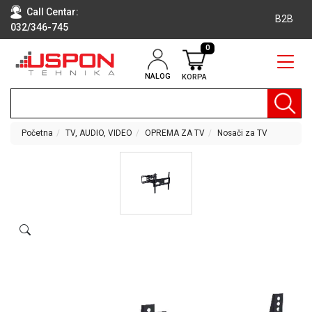
Call Centar:
B2B
032/346-745
0
NALOG
KORPA
RAČUNARI
BELA
TEHNIKA
Početna
TV, AUDIO, VIDEO
OPREMA ZA TV
Nosači za TV
KLIME I
DODATNA
OPREMA
TV,
AUDIO,
VIDEO
LAPTOP I
TABLET
RAČUNARI