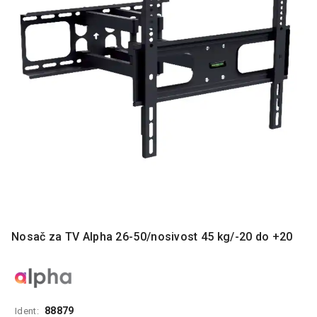
MONITORI
I
DODATNA
OPREMA
MOBILNI I
FIKSNI
TELEFONI
MALI
KUĆNI
APARATI
NEGA
LICA I
TELA
Nosač za TV Alpha 26-50/nosivost 45 kg/-20 do +20
RAČUNARSKE
KOMPONENTE
RAČUNARSKE
PERIFERIJE
88879
Ident: