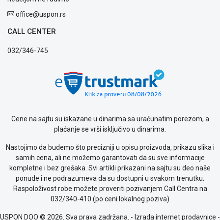
kvara
Politika
office@uspon.rs
privatnosti
CALL CENTER
Politika
o
032/346-745
kolačićima
Provera
garancije
OUTLET
Kontakt
WEB
KREDIT
Cene na sajtu su iskazane u dinarima sa uračunatim porezom, a
plaćanje se vrši isključivo u dinarima.
Nastojimo da budemo što precizniji u opisu proizvoda, prikazu slika i
samih cena, ali ne možemo garantovati da su sve informacije
kompletne i bez grešaka. Svi artikli prikazani na sajtu su deo naše
ponude i ne podrazumeva da su dostupni u svakom trenutku.
Raspoloživost robe možete proveriti pozivanjem Call Centra na
032/340-410 (po ceni lokalnog poziva)
USPON DOO © 2026. Sva prava zadržana. -
Izrada internet prodavnice
-