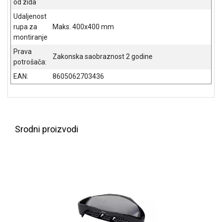
od zida
NADZOR I
SIGURNOSNA
Udaljenost
OPREMA
rupa za
Maks. 400x400 mm
montiranje
SOFTWARE
Prava
Zakonska saobraznost 2 godine
potrošača:
KABLOVI I
ADAPTERI
EAN:
8605062703436
KANCELARIJSKI
MATERIJAL
SVE
Srodni proizvodi
ZA
KUĆU
ŠKOLSKI
PRIBOR
BICIKLE
I
FITNES