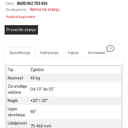
8605062703436
EAN:
GAMING
Nema na stanju
Dostupnost:
EELEKTRO
*uslovi kupovine
ZAŠTITA
Proverite stanje
SOLARNI
SISTEMI
0
MREŽNA
Specifikacija
Deklaracija
Fajlovi
Komentari
OPREMA
ŠTAMPAČI,
Tip
Zglobni
SKENERI I
Nosivost
45 kg
FOTOKOPIRI
Za uređaje
Od 13" do 55"
FOTOAPARATI
veličine
I KAMERE
Nagib
+20°/-20°
GPS
Ugao
90°
NAVIGACIJE
okretanja
Udaljenost
VIDEO
70-460 mm