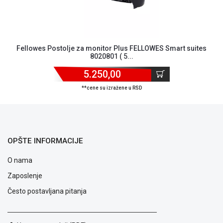
ALAT I
BAŠTA
OUTLET
Fellowes Postolje za monitor Plus FELLOWES Smart suites
8020801 ( 5...
KRIPTO
5.250,00
IGRAČKE
**cene su izražene u RSD
OPŠTE INFORMACIJE
O nama
Zaposlenje
Često postavljana pitanja