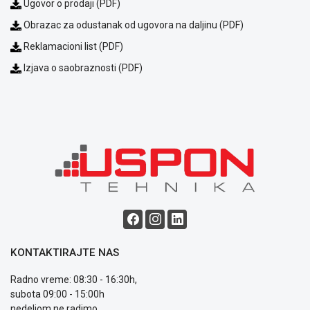
Ugovor o prodaji (PDF)
Obrazac za odustanak od ugovora na daljinu (PDF)
Reklamacioni list (PDF)
Izjava o saobraznosti (PDF)
Blog
Način
plaćanja
Isporuka
Podrška
Opšti
uslovi
poslovanja
Saobraznost
KONTAKTIRAJTE NAS
i
reklamacije
Radno vreme: 08:30 - 16:30h,
Usluge
subota 09:00 - 15:00h
prijava
nedeljom ne radimo