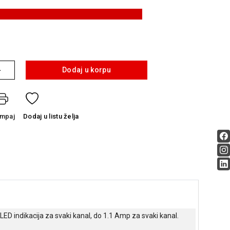
+
Dodaj u korpu
ampaj
Dodaj
u listu želja
LED indikacija za svaki kanal, do 1.1 Аmp za svaki kanal.