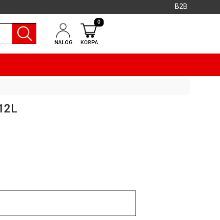
B2B
0
NALOG
KORPA
12L