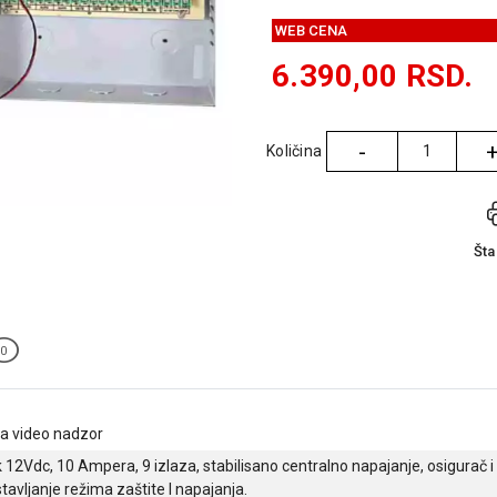
WEB CENA
6.390,00
RSD.
-
Količina
Količina
Št
0
a video nadzor
 12Vdc, 10 Ampera, 9 izlaza, stabilisano centralno napajanje, osigurač i 
vljanje režima zaštite I napajanja.