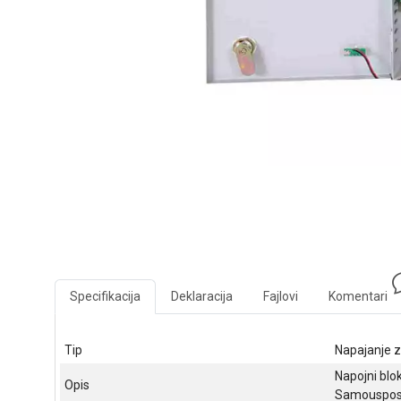
Specifikacija
Deklaracija
Fajlovi
Komentari
Tip
Napajanje z
Napojni blok
Opis
Samousposta