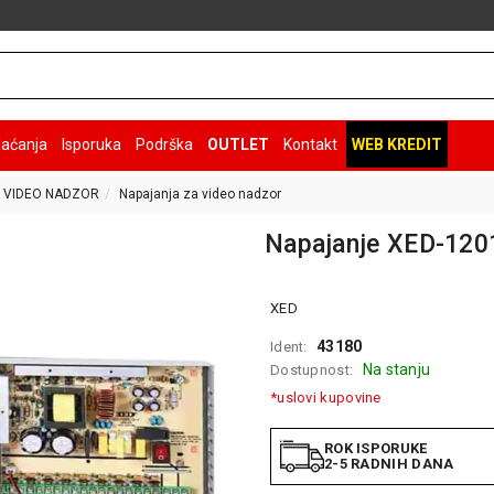
laćanja
Isporuka
Podrška
OUTLET
Kontakt
WEB KREDIT
 VIDEO NADZOR
Napajanja za video nadzor
Napajanje XED-120
XED
43180
Ident:
Na stanju
Dostupnost:
*uslovi kupovine
ROK ISPORUKE
2-5 RADNIH DANA