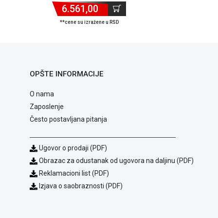
6.561,00
**cene su izražene u RSD
OPŠTE INFORMACIJE
O nama
Zaposlenje
Često postavljana pitanja
Ugovor o prodaji (PDF)
Obrazac za odustanak od ugovora na daljinu (PDF)
Reklamacioni list (PDF)
Izjava o saobraznosti (PDF)