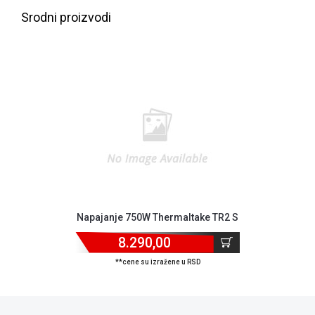
Srodni proizvodi
Blog
Napajanje 750W Thermaltake TR2 S
Način
plaćanja
8.290,00
Isporuka
**cene su izražene u RSD
Podrška
Opšti
uslovi
poslovanja