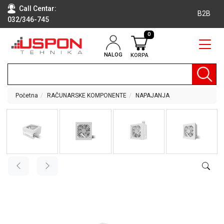
Call Centar:
B2B
032/346-745
0
NALOG
KORPA
RAČUNARI
BELA
TEHNIKA
Početna
RAČUNARSKE KOMPONENTE
NAPAJANJA
KLIME I
DODATNA
OPREMA
TV,
AUDIO,
VIDEO
LAPTOP I
TABLET
RAČUNARI