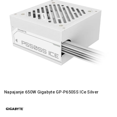
MONITORI
I
DODATNA
OPREMA
MOBILNI I
FIKSNI
TELEFONI
MALI
KUĆNI
APARATI
NEGA
LICA I
TELA
RAČUNARSKE
Napajanje 650W Gigabyte GP-P650SS ICe Silver
KOMPONENTE
RAČUNARSKE
PERIFERIJE