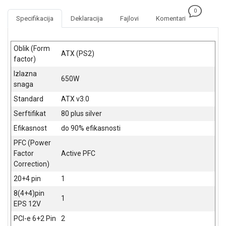
NADZOR I
0
SIGURNOSNA
Specifikacija
Deklaracija
Fajlovi
Komentari
OPREMA
SOFTWARE
Oblik (Form
ATX (PS2)
factor)
KABLOVI I
Izlazna
ADAPTERI
650W
snaga
KANCELARIJSKI
Standard
ATX v3.0
MATERIJAL
Serftifikat
80 plus silver
SVE
Efikasnost
do 90% efikasnosti
ZA
PFC (Power
KUĆU
Factor
Active PFC
Correction)
ŠKOLSKI
PRIBOR
20+4 pin
1
8(4+4)pin
BICIKLE
1
EPS 12V
I
FITNES
PCI-e 6+2 Pin
2