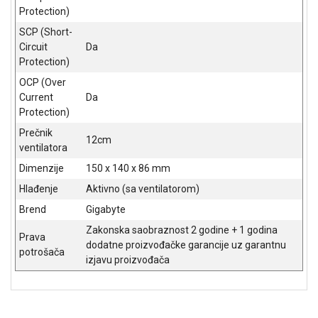
Protection)
SCP (Short-
Circuit
Da
Protection)
OCP (Over
Current
Da
Protection)
Prečnik
12cm
ventilatora
Dimenzije
150 x 140 x 86 mm
Hlađenje
Aktivno (sa ventilatorom)
Brend
Gigabyte
Zakonska saobraznost 2 godine + 1 godina
Prava
dodatne proizvođačke garancije uz garantnu
potrošača
izjavu proizvođača