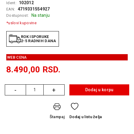
102012
Ident:
GAMING
4719331554927
EAN:
Na stanju
Dostupnost:
EELEKTRO
ZAŠTITA
*uslovi kupovine
SOLARNI
ROK ISPORUKE
SISTEMI
2-5 RADNIH DANA
MREŽNA
WEB CENA
OPREMA
8.490,00
RSD.
ŠTAMPAČI,
SKENERI I
FOTOKOPIRI
-
+
Dodaj u korpu
Količina
FOTOAPARATI
I KAMERE
GPS
Štampaj
Dodaj
u listu želja
NAVIGACIJE
VIDEO