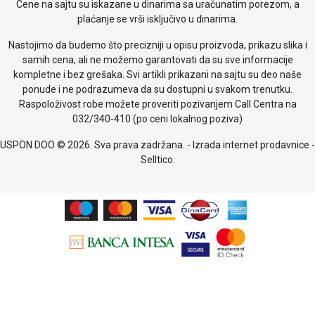
Cene na sajtu su iskazane u dinarima sa uračunatim porezom, a
plaćanje se vrši isključivo u dinarima.
Nastojimo da budemo što precizniji u opisu proizvoda, prikazu slika i
samih cena, ali ne možemo garantovati da su sve informacije
kompletne i bez grešaka. Svi artikli prikazani na sajtu su deo naše
ponude i ne podrazumeva da su dostupni u svakom trenutku.
Raspoloživost robe možete proveriti pozivanjem Call Centra na
032/340-410 (po ceni lokalnog poziva)
USPON DOO © 2026. Sva prava zadržana. -
Izrada internet prodavnice
-
Selltico.