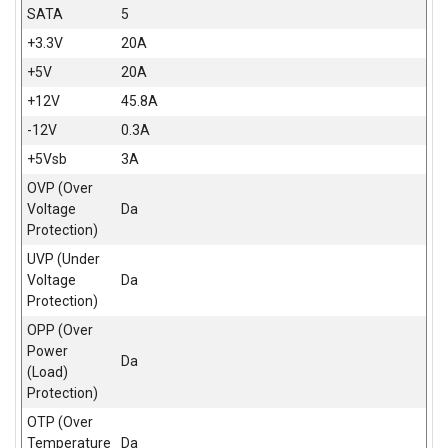
SATA
5
ALAT I
BAŠTA
+3.3V
20A
+5V
20A
OUTLET
+12V
45.8A
KRIPTO
-12V
0.3A
+5Vsb
3A
IGRAČKE
OVP (Over
Voltage
Da
Protection)
UVP (Under
Voltage
Da
Protection)
OPP (Over
Power
Da
(Load)
Protection)
OTP (Over
Temperature
Da