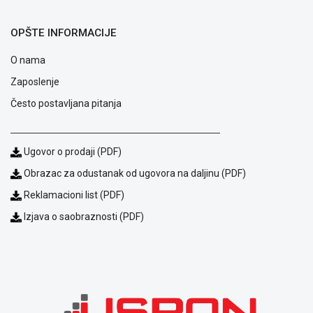
Saobraznost
i
OPŠTE INFORMACIJE
reklamacije
Usluge
O nama
prijava
Zaposlenje
kvara
Politika
Često postavljana pitanja
privatnosti
Politika
o
Ugovor o prodaji (PDF)
kolačićima
Obrazac za odustanak od ugovora na daljinu (PDF)
Provera
garancije
Reklamacioni list (PDF)
OUTLET
Izjava o saobraznosti (PDF)
Kontakt
WEB
KREDIT